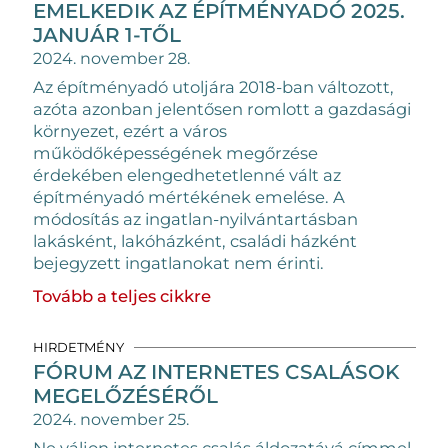
EMELKEDIK AZ ÉPÍTMÉNYADÓ 2025.
JANUÁR 1-TŐL
2024. november 28.
Az építményadó utoljára 2018-ban változott,
azóta azonban jelentősen romlott a
gazdasági
környezet, ezért a város
működőképességének megőrzése
érdekében
elengedhetetlenné vált az
építményadó mértékének emelése. A
módosítás az ingatlan-
nyilvántartásban
lakásként, lakóházként, családi házként
bejegyzett ingatlanokat
nem érinti.
Tovább a teljes cikkre
HIRDETMÉNY
FÓRUM AZ INTERNETES CSALÁSOK
MEGELŐZÉSÉRŐL
2024. november 25.
Ne váljon internetes csalás áldozatává
címmel