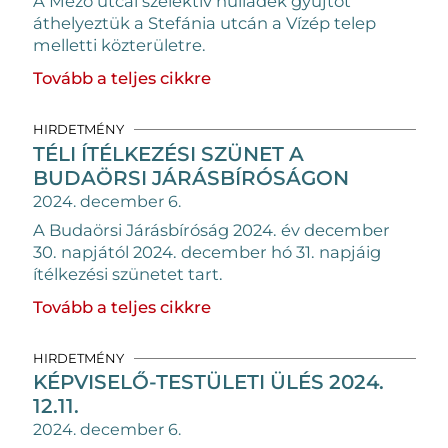
A Mező utcai szelektív hulladék gyűjtőt
áthelyeztük a Stefánia utcán a Vízép telep
melletti közterületre.
Tovább a teljes cikkre
HIRDETMÉNY
TÉLI ÍTÉLKEZÉSI SZÜNET A
BUDAÖRSI JÁRÁSBÍRÓSÁGON
2024. december 6.
A Budaörsi Járásbíróság 2024. év december
30. napjától 2024. december hó 31. napjáig
ítélkezési szünetet tart.
Tovább a teljes cikkre
HIRDETMÉNY
KÉPVISELŐ-TESTÜLETI ÜLÉS 2024.
12.11.
2024. december 6.