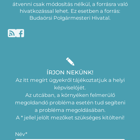
átvenni csak módosítás nélkül, a forrásra való
hivatkozással lehet. Ez esetben a forrás:
Budaörsi Polgármesteri Hivatal.
ÍRJON NEKÜNK!
Az itt megírt ügyekről tájékoztatjuk a helyi
képviselójét.
Az utcában, a környéken felmerülő
megoldandó probléma esetén tud segíteni
a probléma megoldásában.
A * jellel jelölt mezőket szükséges kitölteni!
Név*