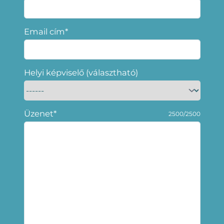
Email cím*
Helyi képviselő (választható)
Üzenet*
2500/2500