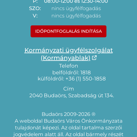
P:
08:00-12:00 és 12:30-14:00
SZO:
nincs ügyfélfogadás
V:
nincs ügyfélfogadás
IDŐPONTFOGLALÁS INDÍTÁSA
Kormányzati ügyfélszolgálat
(Kormányablak)
Telefon
belföldről: 1818
külföldről: +36 (1) 550-1858
Cím
2040 Budaörs, Szabadság út 134.
Budaörs 2009-2026 ®
A weboldal Budaörs Város Önkormányzata
tulajdonát képezi. Az oldal tartalma szerzői
jogvédelem alatt áll. Az oldal bármely részét