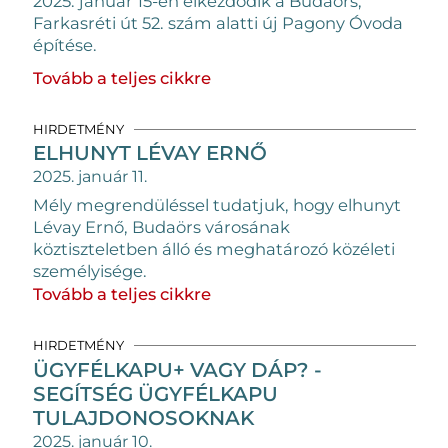
2025. január 15-én elkezdődik a Budaörs,
Farkasréti út 52. szám alatti új Pagony Óvoda
építése.
Tovább a teljes cikkre
HIRDETMÉNY
ELHUNYT LÉVAY ERNŐ
2025. január 11.
Mély megrendüléssel tudatjuk, hogy elhunyt
Lévay Ernő, Budaörs városának
köztiszteletben álló és meghatározó közéleti
személyisége.
Tovább a teljes cikkre
HIRDETMÉNY
ÜGYFÉLKAPU+ VAGY DÁP? -
SEGÍTSÉG ÜGYFÉLKAPU
TULAJDONOSOKNAK
2025. január 10.