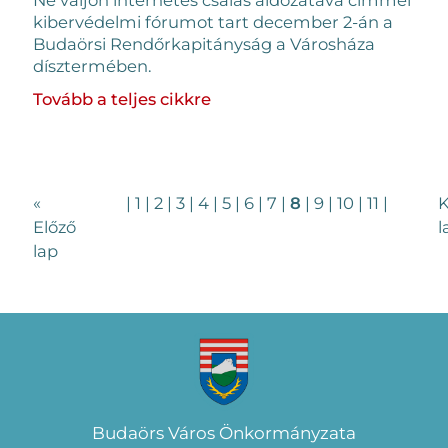
kibervédelmi fórumot tart december 2-án a
Budaörsi Rendőrkapitányság a Városháza
dísztermében.
Tovább a teljes cikkre
«
|
1
|
2
|
3
|
4
|
5
|
6
|
7
|
8
|
9
|
10
|
11
|
K
Előző
l
lap
Budaörs Város Önkormányzata