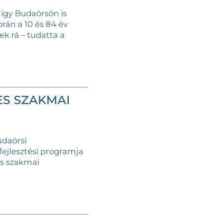
 így Budaörsön is
rán a 10 és 84 év
k rá – tudatta a
ES SZAKMAI
udaörsi
fejlesztési programja
s szakmai