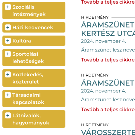
Tovább a teljes cikkre
+
Szociális
intézmények
HIRDETMÉNY
ÁRAMSZÜNET 
+
Házi kedvencek
KERTÉSZ UTC
+
Kultúra
2024. november 4.
Áramszünet lesz novem
+
Sportolási
Tovább a teljes cikkre
lehetőségek
+
Közlekedés,
HIRDETMÉNY
ÁRAMSZÜNET 
közterület
2024. november 4.
+
Társadalmi
Áramszünet lesz nove
kapcsolatok
Tovább a teljes cikkre
+
Látnivalók,
hagyományok
HIRDETMÉNY
VÁROSSZERTE