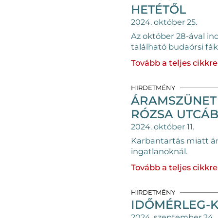
HETÉTŐL
2024. október 25.
Az október 28-ával in
található budaörsi fák
Tovább a teljes cikkre
HIRDETMÉNY
ÁRAMSZÜNET 
RÓZSA UTCÁ
2024. október 11.
Karbantartás miatt ár
ingatlanoknál.
Tovább a teljes cikkre
HIRDETMÉNY
IDŐMÉRLEG-K
2024. szeptember 24.