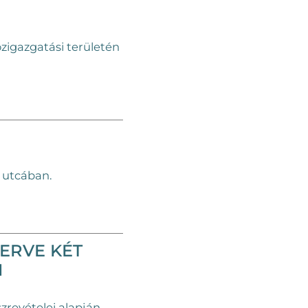
zigazgatási területén
a utcában.
TERVE KÉT
N
zrevételei alapján