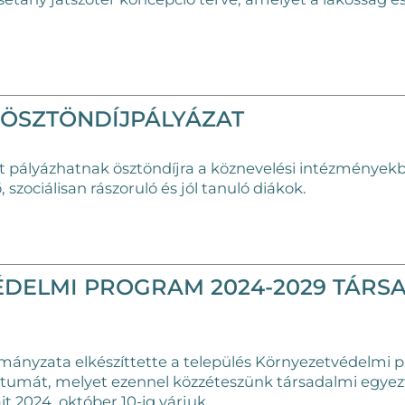
 ÖSZTÖNDÍJPÁLYÁZAT
pályázhatnak ösztöndíjra a köznevelési intézményekb
 szociálisan rászoruló és jól tanuló diákok.
DELMI PROGRAM 2024-2029 TÁRS
ányzata elkészíttette a település Környezetvédelmi 
umát, melyet ezennel közzéteszünk társadalmi egyezte
t 2024. október 10-ig várjuk.