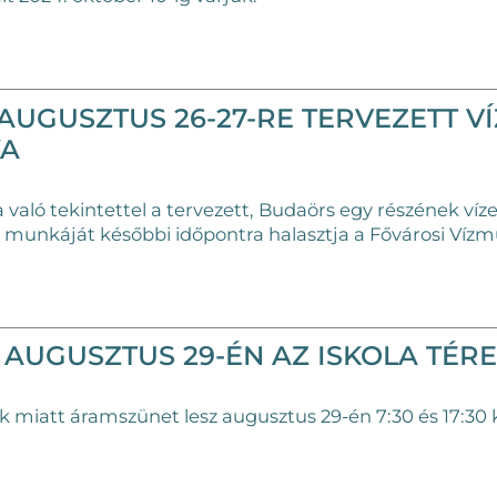
UGUSZTUS 26-27-RE TERVEZETT VÍ
KA
a való tekintettel a tervezett, Budaörs egy részének víze
 munkáját későbbi időpontra halasztja a Fővárosi Víz
AUGUSZTUS 29-ÉN AZ ISKOLA TÉR
miatt áramszünet lesz augusztus 29-én 7:30 és 17:30 köz