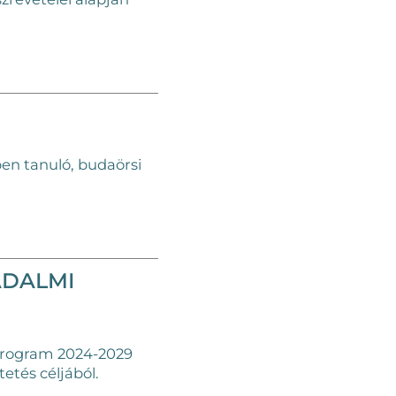
en tanuló, budaörsi
ADALMI
program 2024-2029
tés céljából.