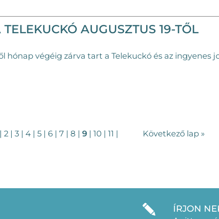
A TELEKUCKÓ AUGUSZTUS 19-TŐL
ől hónap végéig zárva tart a Telekuckó és az ingyenes j
|
2
|
3
|
4
|
5
|
6
|
7
|
8
|
9
|
10
|
11
|
Következő lap »
ÍRJON NE