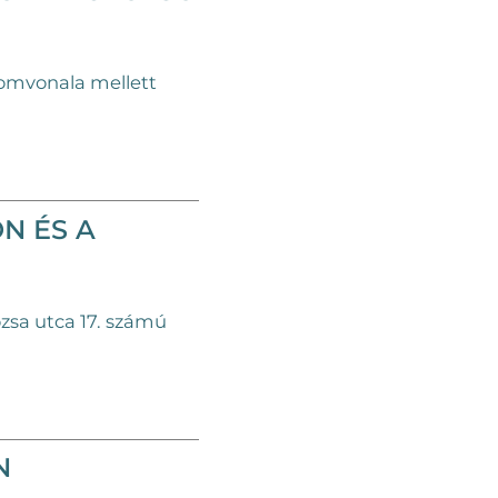
yomvonala mellett
N ÉS A
ózsa utca 17. számú
N