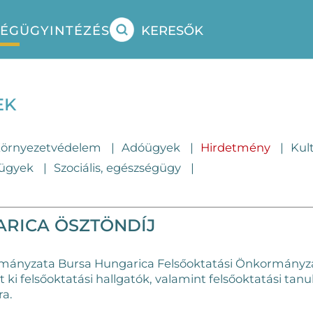
SÉG
ÜGYINTÉZÉS
KERESŐK
EK
örnyezetvédelem
Adóügyek
Hirdetmény
Kul
 ügyek
Szociális, egészségügy
RICA ÖSZTÖNDÍJ
mányzata Bursa Hungarica Felsőoktatási Önkormányza
rt ki felsőoktatási hallgatók, valamint felsőoktatási t
ra.