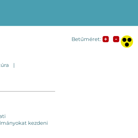
-
+
Betűméret:
túra
ti
anulmányokat kezdeni