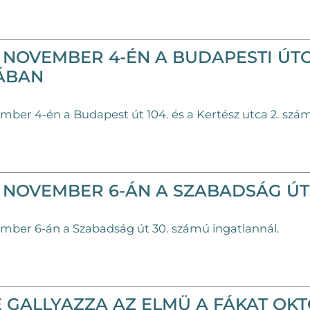
NOVEMBER 4-ÉN A BUDAPESTI ÚTO
ÁBAN
ber 4-én a Budapest út 104. és a Kertész utca 2. szá
NOVEMBER 6-ÁN A SZABADSÁG Ú
mber 6-án a Szabadság út 30. számú ingatlannál.
 GALLYAZZA AZ ELMÜ A FÁKAT OK