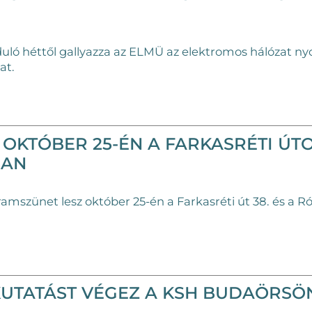
duló héttől gallyazza az ELMÜ az elektromos hálózat n
at.
OKTÓBER 25-ÉN A FARKASRÉTI ÚTO
BAN
amszünet lesz október 25-én a Farkasréti út 38. és a R
UTATÁST VÉGEZ A KSH BUDAÖRSÖ