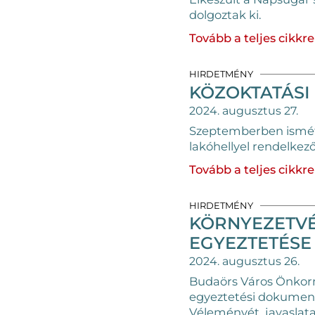
dolgoztak ki.
Tovább a teljes cikkre
HIRDETMÉNY
KÖZOKTATÁSI
2024. augusztus 27.
Szeptemberben ismét 
lakóhellyel rendelkező,
Tovább a teljes cikkre
HIRDETMÉNY
KÖRNYEZETVÉ
EGYEZTETÉSE
2024. augusztus 26.
Budaörs Város Önkorm
egyeztetési dokument
Véleményét, javaslatai