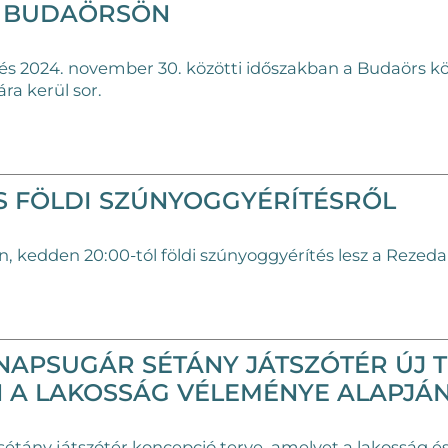
S BUDAÖRSÖN
 és 2024. november 30. közötti időszakban
a Budaörs kö
ára kerül sor.
S FÖLDI SZÚNYOGGYÉRÍTÉSRŐL
, kedden 20:00-tól földi szúnyoggyérítés lesz a Rezed
 NAPSUGÁR SÉTÁNY JÁTSZÓTÉR ÚJ 
 A LAKOSSÁG VÉLEMÉNYE ALAPJÁ
sétány játszótér koncepció terve, amelyet a lakosság és