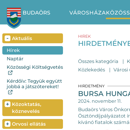
BUDAÖRS
VÁROSHÁZA
KÖZÖS
HIREK
-
Aktuális
HIRDETMÉNY
Hírek
Naptár
Összes kategória
K
Közösségi Költségvetés
Közlekedés
Városi
Kérdőív: Tegyük együtt
jobbá a játszótereket!
HIRDETMÉNY
BURSA HUNGA
2024. november 11.
+
Közoktatás,
Budaörs Város Önkor
köznevelés
Ösztöndíjpályázatot í
kívánó fiatalok számá
+
Orvosi ellátás