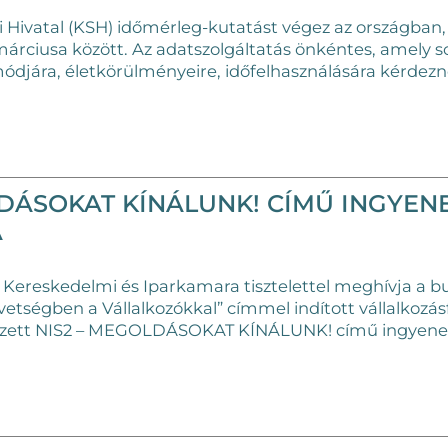
ai Hivatal (KSH) időmérleg-kutatást végez az országban,
márciusa között. Az adatszolgáltatás önkéntes, amely so
módjára, életkörülményeire, időfelhasználására kérdezne
LDÁSOKAT KÍNÁLUNK! CÍMŰ INGYEN
A
 Kereskedelmi és Iparkamara tisztelettel meghívja a b
vetségben a Vállalkozókkal” címmel indított vállalkozás
zett
NIS2 – MEGOLDÁSOKAT KÍNÁLUNK!
című ingyene