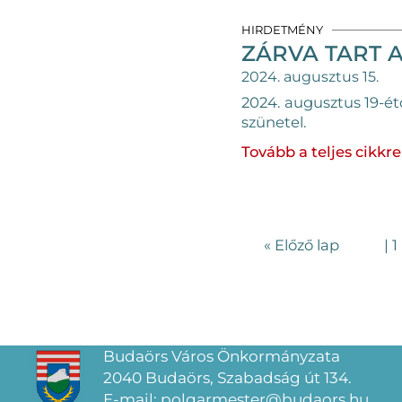
HIRDETMÉNY
ZÁRVA TART 
2024. augusztus 15.
2024. augusztus 19-ét
szünetel.
Tovább a teljes cikkre
« Előző lap
|
1
Budaörs Város Önkormányzata
2040 Budaörs, Szabadság út 134.
E-mail: polgarmester@budaors.hu