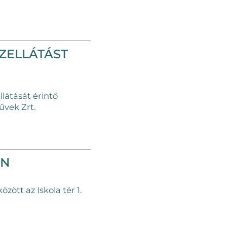
ZELLÁTÁST
llátását érintő
művek Zrt.
EN
ött az Iskola tér 1.