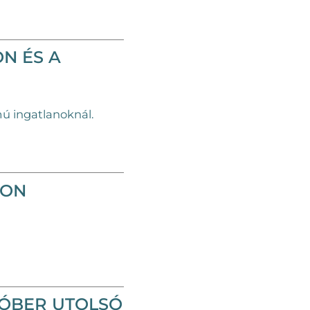
N ÉS A
mú ingatlanoknál.
TON
TÓBER UTOLSÓ