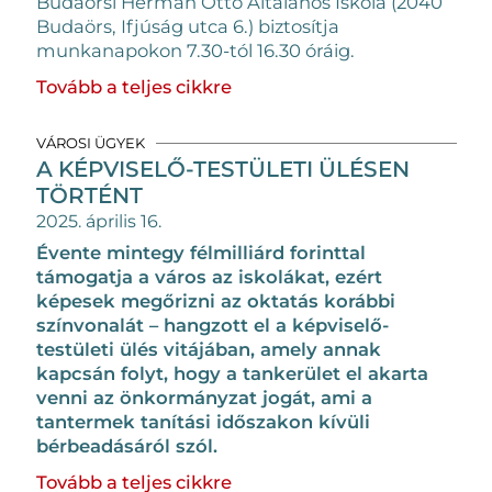
Budaörsi Herman Ottó Általános Iskola (2040
Budaörs, Ifjúság utca 6.) biztosítja
munkanapokon 7.30-tól 16.30 óráig.
Tovább a teljes cikkre
VÁROSI ÜGYEK
A KÉPVISELŐ-TESTÜLETI ÜLÉSEN
TÖRTÉNT
2025. április 16.
Évente mintegy félmilliárd forinttal
támogatja a város az iskolákat, ezért
képesek megőrizni az oktatás korábbi
színvonalát – hangzott el a képviselő-
testületi ülés vitájában, amely annak
kapcsán folyt, hogy a tankerület el akarta
venni az önkormányzat jogát, ami a
tantermek tanítási időszakon kívüli
bérbeadásáról szól.
Tovább a teljes cikkre