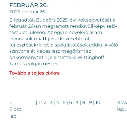
FEBRUÁR 26.
2025. február 26.
Elfogadták Budaörs 2025. évi költségvetését a
február 26-án megtartott rendkívüli képviselő-
testületi ülésen. Az egyre növekvő állami
elvonások miatt jóval kevesebb jut
fejlesztésekre, de a szolgáltatások eddigi kiváló
színvonalát képes lesz megőrizni az
önkormányzat – jelentette ki Wittinghoff
Tamás polgármester.
Tovább a teljes cikkre
«
|
1
|
2
|
3
|
4
|
5
|
6
|
7
|
8
|
9
|
10
|
Köv
Előző
lap 
lap