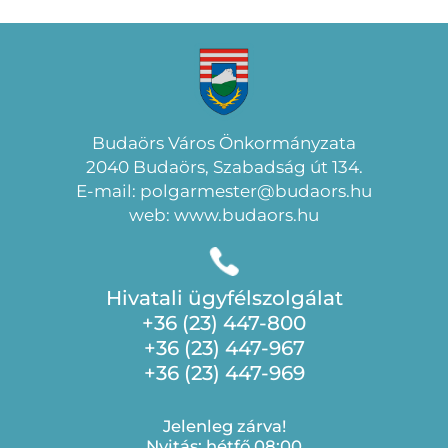
Budaörs Város Önkormányzata
2040 Budaörs, Szabadság út 134.
E-mail: polgarmester@budaors.hu
web: www.budaors.hu
Hivatali ügyfélszolgálat
+36 (23) 447-800
+36 (23) 447-967
+36 (23) 447-969
Jelenleg zárva!
Nyitás: hétfő 08:00