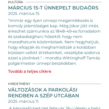
KULTÚRA
MÁRCIUS 15-T ÜNNEPELT BUDAÖRS
2025. március 15.
"Immár egy ilyen ünnepi megemlékezés is
komoly jelentőséget kap. Még jókor jött intés
érkezhet számunkra az 1848-49-es forradalom
és szabadságharc hőseitől: hogy nem
maradhatunk közömbösek. Nem hagyhatjuk,
hogy ellopják és meghamisítsák a korábban
közösen vallott értékeinket, veszélybe sodorva
ezzel a jövőnket." - mondta Wittinghoff Tamás
polgármester ünnepi beszédében.
Tovább a teljes cikkre
HIRDETMÉNY
VÁLTOZÁSOK A PARKOLÁSI
RENDBEN A SZÉP UTCÁBAN
2025. március 11.
A képviselő-testület február 26-i ülésén a helyi