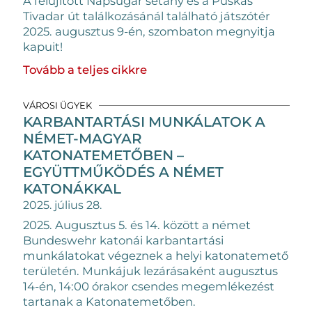
A felújított Napsugár sétány és a Puskás
Tivadar út találkozásánál található játszótér
2025. augusztus 9-én, szombaton megnyitja
kapuit!
Tovább a teljes cikkre
VÁROSI ÜGYEK
KARBANTARTÁSI MUNKÁLATOK A
NÉMET-MAGYAR
KATONATEMETŐBEN –
EGYÜTTMŰKÖDÉS A NÉMET
KATONÁKKAL
2025. július 28.
2025. Augusztus 5. és 14. között a német
Bundeswehr katonái karbantartási
munkálatokat végeznek a helyi katonatemető
területén. Munkájuk lezárásaként augusztus
14-én, 14:00 órakor csendes megemlékezést
tartanak a Katonatemetőben.