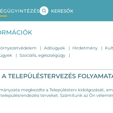
SÉG
ÜGYINTÉZÉS
KERESŐK
FORMÁCIÓK
örnyezetvédelem
Adóügyek
Hirdetmény
Kul
 ügyek
Szociális, egészségügy
S A TELEPÜLÉSTERVEZÉS FOLYAMAT
ányzata megkezdte a Településterv kidolgozását, ame
és településrendezési terveket. Számítunk az Ön vélemén