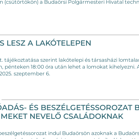
n (csütörtökön) a Budaörsi Polgármesteri Hivatal techn
S LESZ A LAKÓTELEPEN
tájékoztatása szerint lakótelepi és társasházi lomtala
, pénteken 18:00 óra után lehet a lomokat kihelyezni.
 2025. szeptember 6.
ŐADÁS- ÉS BESZÉLGETÉSSOROZAT
RMEKET NEVELŐ CSALÁDOKNAK
beszélgetéssorozat indul Budaörsön azoknak a Budaörs