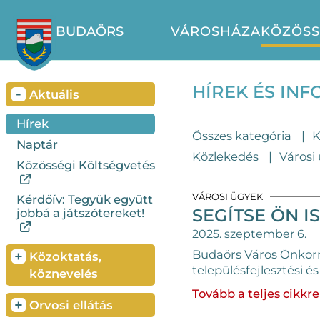
BUDAÖRS
VÁROSHÁZA
KÖZÖS
HÍREK ÉS IN
-
Aktuális
Hírek
Összes kategória
K
Naptár
Közlekedés
Városi
Közösségi Költségvetés
VÁROSI ÜGYEK
Kérdőív: Tegyük együtt
SEGÍTSE ÖN I
jobbá a játszótereket!
2025. szeptember 6.
Budaörs Város Önkorm
+
Közoktatás,
településfejlesztési 
köznevelés
Tovább a teljes cikkre
+
Orvosi ellátás