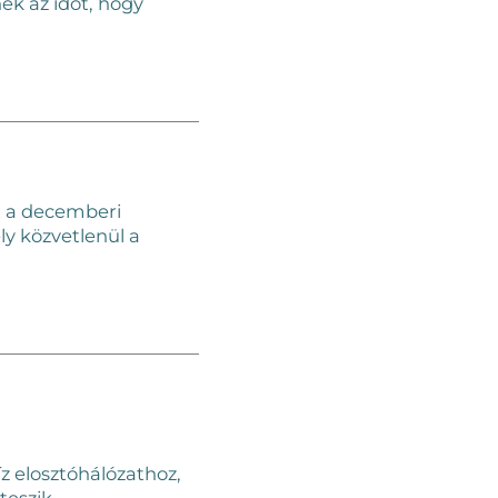
ek az időt, hogy
st a decemberi
ly közvetlenül a
z elosztóhálózathoz,