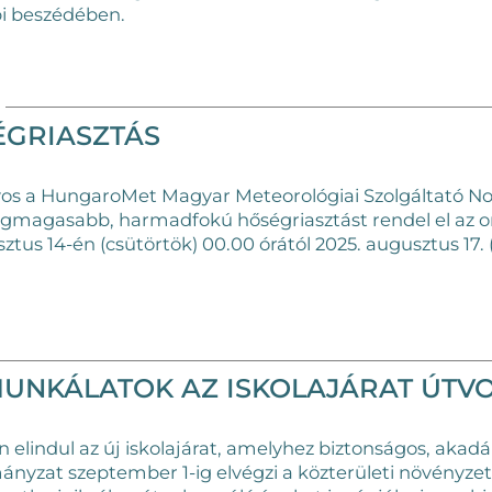
i beszédében.
SÉGRIASZTÁS
rvos a HungaroMet Magyar Meteorológiai Szolgáltató Non
legmagasabb, harmadfokú hőségriasztást rendel el az o
ztus 14-én (csütörtök) 00.00 órától 2025. augusztus 17.
MUNKÁLATOK AZ ISKOLAJÁRAT ÚTV
n elindul az új iskolajárat, amelyhez biztonságos, aka
nyzat szeptember 1-ig elvégzi a közterületi növényzet g