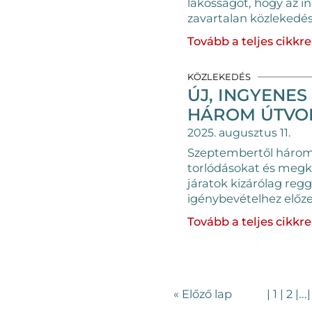
lakosságot, hogy az in
zavartalan közlekedés
Tovább a teljes cikkre
KÖZLEKEDÉS
ÚJ, INGYENE
HÁROM ÚTVO
2025. augusztus 11.
Szeptembertől három i
torlódásokat és megkön
járatok kizárólag regg
igénybevételhez előze
Tovább a teljes cikkre
« Előző lap
|
1
|
2
|
...