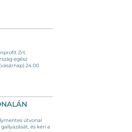
profit Zrt.
rszág egész
 (vasárnap) 24.00
ONALÁN
dálymentes útvonal
allyazását, és kéri a