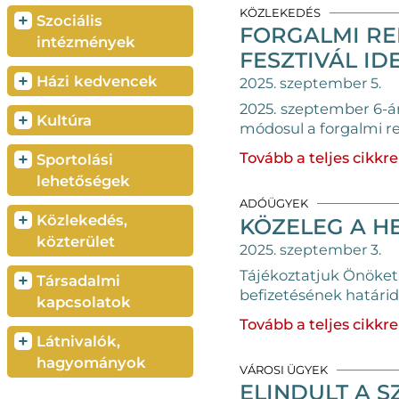
KÖZLEKEDÉS
+
Szociális
FORGALMI RE
intézmények
FESZTIVÁL ID
+
Házi kedvencek
2025. szeptember 5.
2025. szeptember 6-án
+
Kultúra
módosul a forgalmi r
+
Tovább a teljes cikkre
Sportolási
lehetőségek
ADÓÜGYEK
+
Közlekedés,
KÖZELEG A HE
közterület
2025. szeptember 3.
Tájékoztatjuk Önöket, 
+
Társadalmi
befizetésének határid
kapcsolatok
Tovább a teljes cikkre
+
Látnivalók,
hagyományok
VÁROSI ÜGYEK
ELINDULT A 