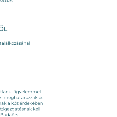
teszik.
ŐL
találkozásánál
tlanul figyelemmel
ik, meghatározzák és
ónak a köz érdekében
közigazgatásnak kell
, Budaörs