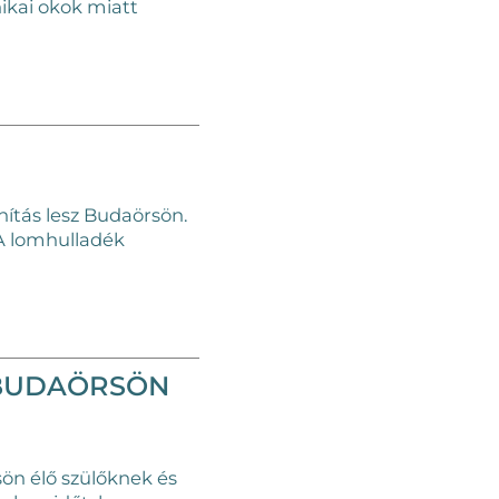
ikai okok miatt
nítás lesz Budaörsön.
 A lomhulladék
 BUDAÖRSÖN
ön élő szülőknek és