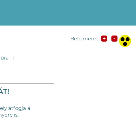
-
+
Betűméret:
túra
ÁT!
ly átfogja a
yére is.