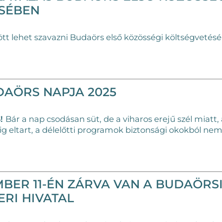
SÉBEN
tt lehet szavazni Budaörs első közösségi költségvetés
DAÖRS NAPJA 2025
!
Bár a nap csodásan süt, de a viharos erejű szél miatt,
áig eltart, a délelőtti programok biztonsági okokból ne
MBER 11-ÉN ZÁRVA VAN A BUDAÖRS
RI HIVATAL