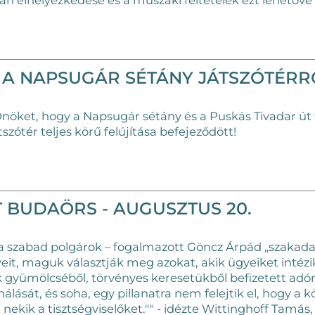
n elhelyezkedése és a műszaki feltételek ezt lehetővé 
 A NAPSUGÁR SÉTÁNY JÁTSZÓTÉRR
öket, hogy a Napsugár sétány és a Puskás Tivadar út 
tszótér teljes körű felújítása befejeződött!
 BUDAÖRS - AUGUSZTUS 20.
 szabad polgárok – fogalmazott Göncz Árpád „szakada
yeit, maguk választják meg azokat, akik ügyeiket intéz
k gyümölcséből, törvényes keresetükből befizetett ad
álását, és soha, egy pillanatra nem felejtik el, hogy a 
 nekik a tisztségviselőket."" - idézte Wittinghoff Tamás