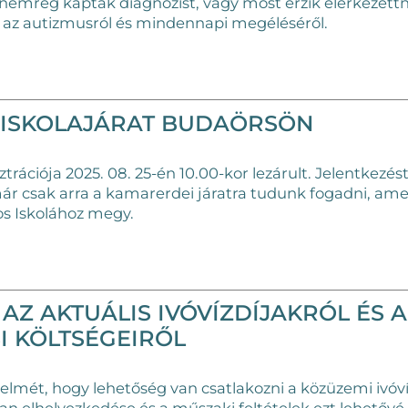
nemrég kaptak diagnózist, vagy most érzik elérkezettn
az autizmusról és mindennapi megéléséről.
S ISKOLAJÁRAT BUDAÖRSÖN
sztrációja 2025. 08. 25-én 10.00-kor lezárult. Jelentkezé
ár csak arra a kamarerdei járatra tudunk fogadni, ame
s Iskolához megy.
AZ AKTUÁLIS IVÓVÍZDÍJAKRÓL ÉS A
I KÖLTSÉGEIRŐL
gyelmét, hogy lehetőség van csatlakozni a közüzemi ivóví