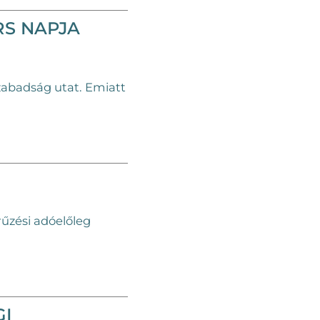
RS NAPJA
Szabadság utat. Emiatt
rűzési adóelőleg
GI