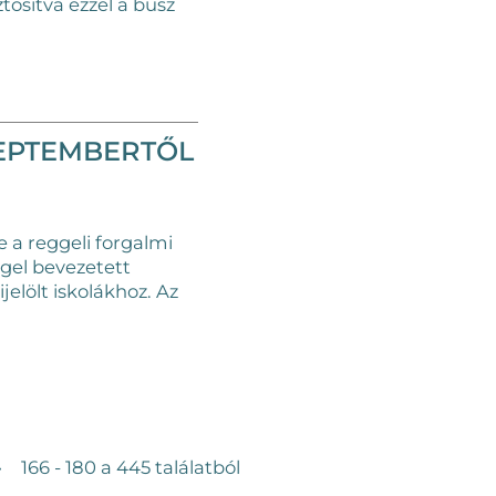
ztosítva ezzel a busz
ZEPTEMBERTŐL
 a reggeli forgalmi
ggel bevezetett
elölt iskolákhoz. Az
»
166 - 180 a 445 találatból