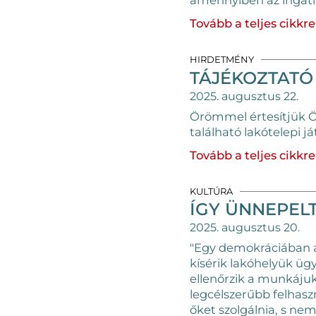
amennyiben az ingatla
Tovább a teljes cikkre
HIRDETMÉNY
TÁJÉKOZTATÓ
2025. augusztus 22.
Örömmel értesítjük Ön
található lakótelepi já
Tovább a teljes cikkre
KULTÚRA
ÍGY ÜNNEPELT
2025. augusztus 20.
"Egy demokráciában a
kísérik lakóhelyük üg
ellenőrzik a munkáju
legcélszerűbb felhaszn
őket szolgálnia, s nem