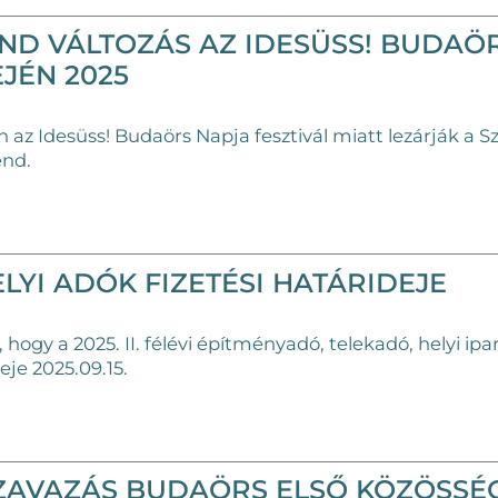
ND VÁLTOZÁS AZ IDESÜSS! BUDAÖ
EJÉN 2025
 az Idesüss! Budaörs Napja fesztivál miatt lezárják a 
end.
LYI ADÓK FIZETÉSI HATÁRIDEJE
hogy a 2025. II. félévi építményadó, telekadó, helyi ipa
eje 2025.09.15.
SZAVAZÁS BUDAÖRS ELSŐ KÖZÖSSÉ