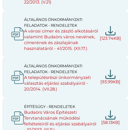
22/2013. (V.21)
ÁLTALÁNOS ÖNKORMÁNYZATI
FELADATOK - RENDELETEK
A városi címer és zászló alkotásáról
valamint Budaörs város nevének,
[123.74KB]
címerének és zászlajának
használatáról - 41/2015. (XII.17.)
ÁLTALÁNOS ÖNKORMÁNYZATI
FELADATOK - RENDELETEK
A településrészi önkormányzati
[93.99KB]
választás eljárási szabályairól -
20/2014. (VII.28.)
ÉPÍTÉSÜGY - RENDELETEK
Budaörs Város Építészeti
Tervtanácsának működési
[58.13KB]
feltételeiről és eljárási szabályairól
- 10/2013. (III.11.)