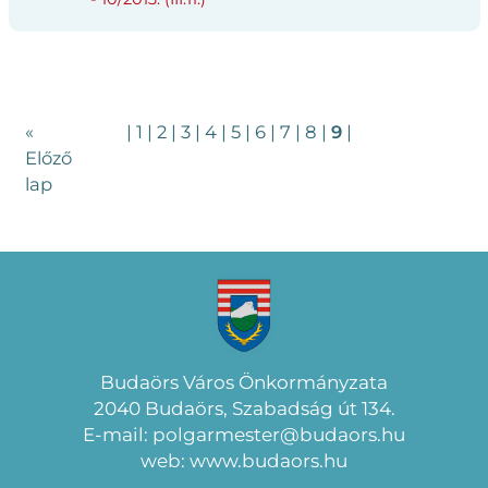
«
|
1
|
2
|
3
|
4
|
5
|
6
|
7
|
8
|
9
|
Előző
lap
Budaörs Város Önkormányzata
2040 Budaörs, Szabadság út 134.
E-mail: polgarmester@budaors.hu
web: www.budaors.hu