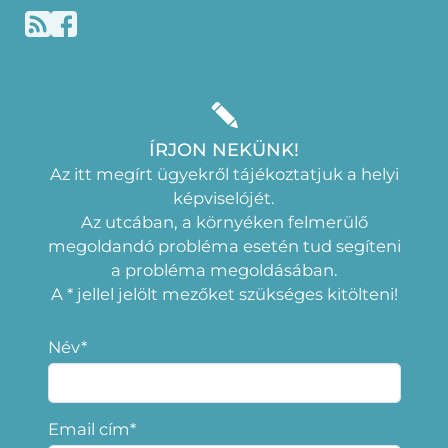
ÍRJON NEKÜNK!
Az itt megírt ügyekről tájékoztatjuk a helyi
képviselójét.
Az utcában, a környéken felmerülő
megoldandó probléma esetén tud segíteni
a probléma megoldásában.
A * jellel jelölt mezőket szükséges kitölteni!
Név*
Email cím*