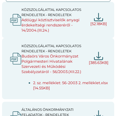
KÖZSZOLGÁLATTAL KAPCSOLATOS
RENDELETEK - RENDELETEK
Adóügyi köztisztviselők anyagi
[52.18KB]
érdekeltségi rendszeréről -
14/2004.(III.24.)
KÖZSZOLGÁLATTAL KAPCSOLATOS
RENDELETEK - RENDELETEK
Budaörs Város Önkormányzat
Polgármesteri Hivatalának
[385.63KB]
Szervezeti és Működési
Szabályzatáról - 56/2003.(XII.22.)
2. sz. melléklet: 56-2003 2. melléklet.xlsx
[14.55KB]
ÁLTALÁNOS ÖNKORMÁNYZATI
FELADATOK - RENDELETEK