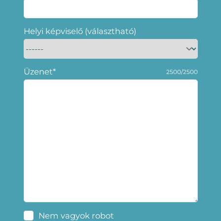
Helyi képviselő (választható)
Üzenet*
2500/2500
Nem vagyok robot