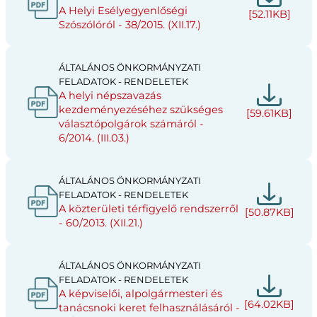
A Helyi Esélyegyenlőségi
[52.11KB]
Szószólóról - 38/2015. (XII.17.)
ÁLTALÁNOS ÖNKORMÁNYZATI
FELADATOK - RENDELETEK
A helyi népszavazás
kezdeményezéséhez szükséges
[59.61KB]
választópolgárok számáról -
6/2014. (III.03.)
ÁLTALÁNOS ÖNKORMÁNYZATI
FELADATOK - RENDELETEK
A közterületi térfigyelő rendszerről
[50.87KB]
- 60/2013. (XII.21.)
ÁLTALÁNOS ÖNKORMÁNYZATI
FELADATOK - RENDELETEK
A képviselői, alpolgármesteri és
[64.02KB]
tanácsnoki keret felhasználásáról -