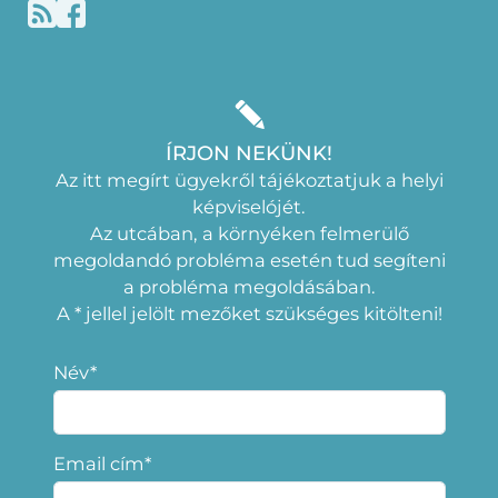
ÍRJON NEKÜNK!
Az itt megírt ügyekről tájékoztatjuk a helyi
képviselójét.
Az utcában, a környéken felmerülő
megoldandó probléma esetén tud segíteni
a probléma megoldásában.
A * jellel jelölt mezőket szükséges kitölteni!
Név*
Email cím*