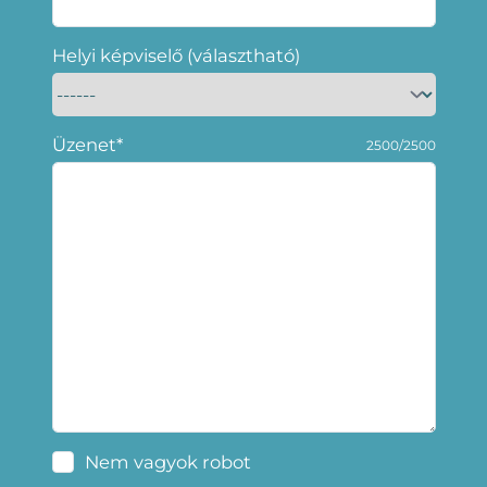
Helyi képviselő (választható)
Üzenet*
2500/2500
Nem vagyok robot