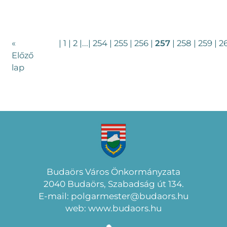
«
|
1
|
2
|
...
|
254
|
255
|
256
|
257
|
258
|
259
|
2
Előző
lap
Budaörs Város Önkormányzata
2040 Budaörs, Szabadság út 134.
E-mail: polgarmester@budaors.hu
web: www.budaors.hu