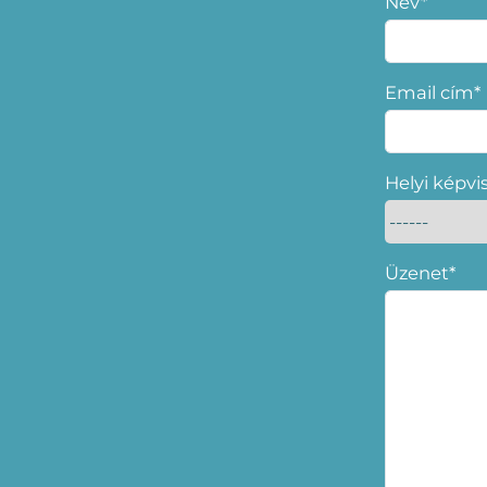
Név*
Email cím*
Helyi képvi
Üzenet*