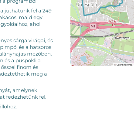
n a programból!
a juthatunk fel a 249
akácos, majd egy
egyoldalhoz, ahol
ényes sárga virágai, és
 pimpó, és a hatsoros
valányhajas mezőben,
n és a püspöklila
© OpenStreetMap
 ősszel finom és
ndeztethetik meg a
ányát, amelynek
at fedezhetünk fel.
llóhoz.