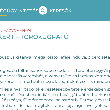
SÉG
ÜGYINTÉZÉS
KERESŐK
OK-HAGYOMANYOK
ŐKERT – TÖRÖKUGRATÓ
usz Csiki tanyai megállójától lefelé indulva, 3 perc sétár
 régészeti feltárásához kapcsolódóan a területen egy Ár
 a nádtetős veremház, a kenyérsütő és fazekas-kemencé
nyszerűen ismertetik meg a látogatókat őseink mindenn
am és a nyári táborok élvezetesebbé tétele érdekében
az elmúlt években: indiánfalu, favár, játszótér, fazekas
íjászpálya, fürdőmedence, halastó stb. Bármely évszak
i parkba, érdemes megtekinteni az újvilági növények ker