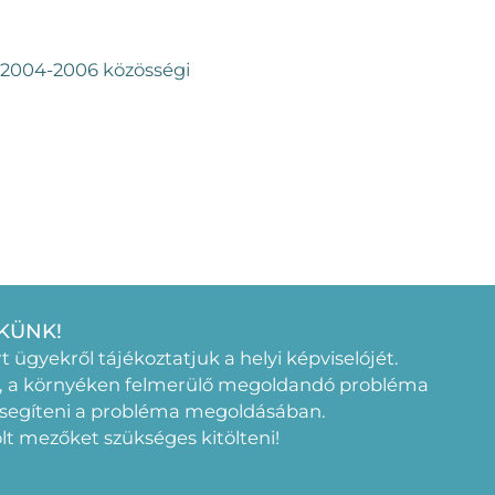
 2004-2006 közösségi
KÜNK!
rt ügyekről tájékoztatjuk a helyi képviselójét.
, a környéken felmerülő megoldandó probléma
 segíteni a probléma megoldásában.
elölt mezőket szükséges kitölteni!