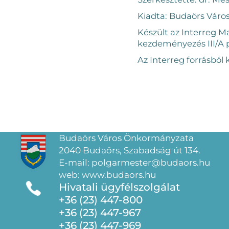
Kiadta: Budaörs Váro
Készült az Interreg 
kezdeményezés III/A 
Az Interreg forrásbó
Budaörs Város Önkormányzata
2040 Budaörs, Szabadság út 134.
E-mail: polgarmester@budaors.hu
web: www.budaors.hu
Hivatali ügyfélszolgálat
+36 (23) 447-800
+36 (23) 447-967
+36 (23) 447-969