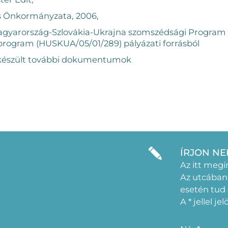
s Önkormányzata, 2006,
Magyarország-Szlovákia-Ukrajna szomszédsági Program
program (HUSKUA/05/01/289) pályázati forrásból
l készült további dokumentumok
ÍRJON NE
Az itt megí
Az utcában
esetén tud
A * jellel j