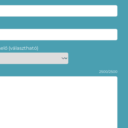
selő (választható)
2500/2500