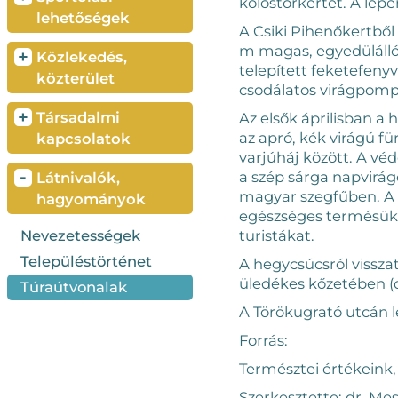
kolostorkertet. A le
lehetőségek
A Csiki Pihenőkertből 
m magas, egyedülálló
+
Közlekedés,
telepített feketefeny
közterület
csodálatos virágpompa
+
Társadalmi
Az elsők áprilisban a 
az apró, kék virágú f
kapcsolatok
varjúháj között. A v
-
a szép sárga napvirág
Látnivalók,
magyar szegfűben. A c
hagyományok
egészséges termésükk
Nevezetességek
turistákat.
Településtörténet
A hegycsúcsról vissz
üledékes kőzetében (d
Túraútvonalak
A Törökugrató utcán l
Forrás:
Természtei értékeink,
Szerkesztette: dr. Mes