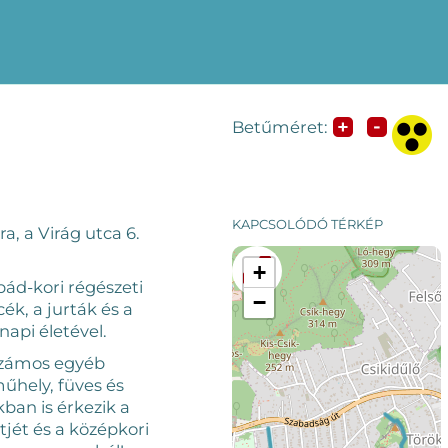
-
+
Betűméret:
KAPCSOLÓDÓ TÉRKÉP
a, a Virág utca 6.
+
pád-kori régészeti
−
k, a jurták és a
api életével.
 számos egyéb
műhely, füves és
ban is érkezik a
tjét és a középkori