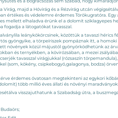
pénysütés és a bográcsozás sem szabad, hogy kimaradjo
a Virág, majd a Hóvirág és a Rézvirág utcán végigsétálv
an értékes és védelemre érdemes Törökugratóra. Egy 
ves mellett elhaladva érünk el a dolomit sziklagyepes h
 fogadja a látogatókat tavasszal.
halványlila leánykökörcsinek, közöttük a tavaszi hérics f
ürtös gyöngyike, a törpeíriszek pompáznak itt, a homoki
édett növények közül májustól gyönyörködhetünk az ár
okban és ternyékben, a kövirózsában, a mezei zsályába
serjék tavasszal virágjukkal (rózsaszín törpemandula),
el (som, kökény, csipkebogyó,galagonya, bodza) örve
atérve érdemes óvatosan megtekinteni az egykori kőb
olomit) több millió éves állati és növényi maradványok
esétálva visszajuthatunk a Szabadság útra, a buszmegá
 Budaörs;
ter Edit,