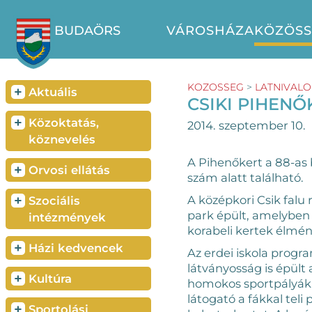
BUDAÖRS
VÁROSHÁZA
KÖZÖS
KOZOSSEG
>
LATNIVAL
+
Aktuális
CSIKI PIHEN
+
Közoktatás,
2014. szeptember 10.
köznevelés
A Pihenőkert a 88-as b
+
Orvosi ellátás
szám alatt található.
+
A középkori Csik falu
Szociális
park épült, amelyben
intézmények
korabeli kertek élmé
+
Házi kedvencek
Az erdei iskola progr
látványosság is épült 
+
Kultúra
homokos sportpályák, 
látogató a fákkal tel
+
Sportolási