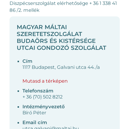
Diszpécserszolgálat elérhetősége + 36 1 338 41
86 /2. mellék
MAGYAR MÁLTAI
SZERETETSZOLGÁLAT
BUDAÖRS ÉS KISTÉRSÉGE
UTCAI GONDOZÓ SZOLGÁLAT
Cím
1117 Budapest, Galvani utca 44./a
Mutasd a térképen
Telefonszám
+ 36 (70) 502 8212
Intézményvezető
Bíró Péter
Email cím
utca.galvani@maltai.hu