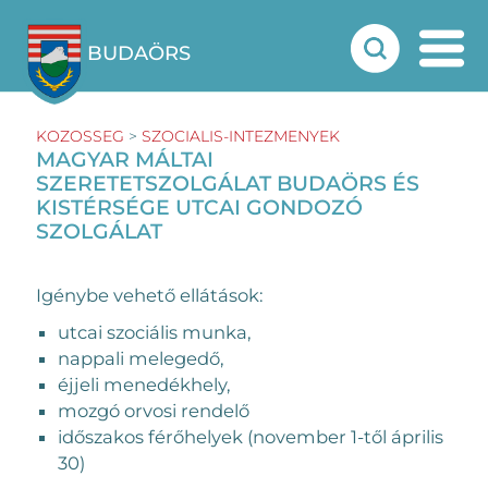
BUDAÖRS
KOZOSSEG
>
SZOCIALIS-INTEZMENYEK
MAGYAR MÁLTAI
SZERETETSZOLGÁLAT BUDAÖRS ÉS
KISTÉRSÉGE UTCAI GONDOZÓ
SZOLGÁLAT
Igénybe vehető ellátások:
utcai szociális munka,
nappali melegedő,
éjjeli menedékhely,
mozgó orvosi rendelő
időszakos férőhelyek (november 1-től április
30)