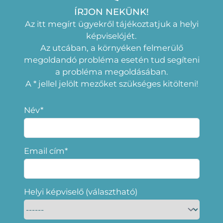
ÍRJON NEKÜNK!
Az itt megírt ügyekről tájékoztatjuk a helyi
képviselójét.
Az utcában, a környéken felmerülő
megoldandó probléma esetén tud segíteni
a probléma megoldásában.
A * jellel jelölt mezőket szükséges kitölteni!
Név*
Email cím*
Helyi képviselő (választható)