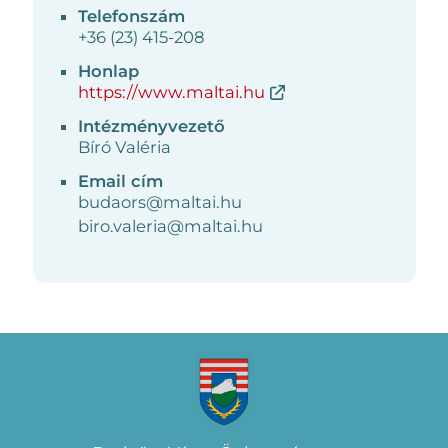
Telefonszám
+36 (23) 415-208
Honlap
https://www.maltai.hu
Intézményvezető
Bíró Valéria
Email cím
budaors@maltai.hu
biro.valeria@maltai.hu