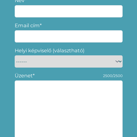
Név*
Email cím*
Helyi képviselő (választható)
Üzenet*
2500/2500