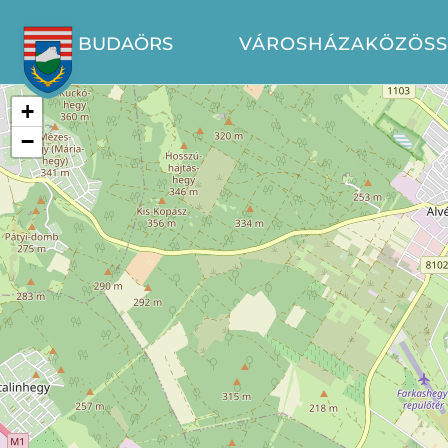
BUDAÖRS
VÁROSHÁZA
KÖZÖS
+
−