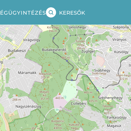
SÉG
ÜGYINTÉZÉS
KERESŐK