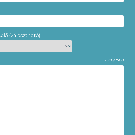
selő (választható)
2500/2500