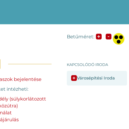
-
+
Betűméret:
KAPCSOLÓDÓ IRODA
+
Városépítési Iroda
aszok bejelentése
et intézheti:
ély (súlykorlátozott
közútra)
nálat
ájárulás