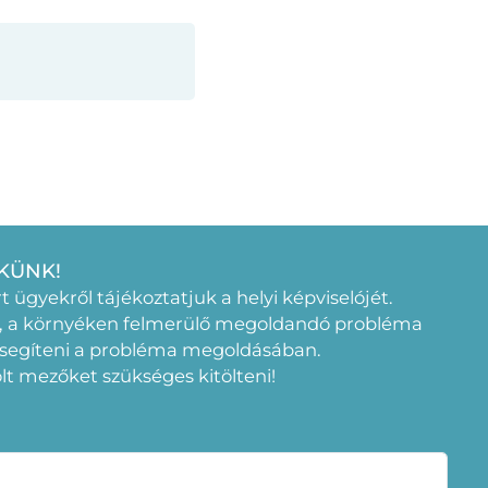
KÜNK!
rt ügyekről tájékoztatjuk a helyi képviselójét.
, a környéken felmerülő megoldandó probléma
 segíteni a probléma megoldásában.
elölt mezőket szükséges kitölteni!