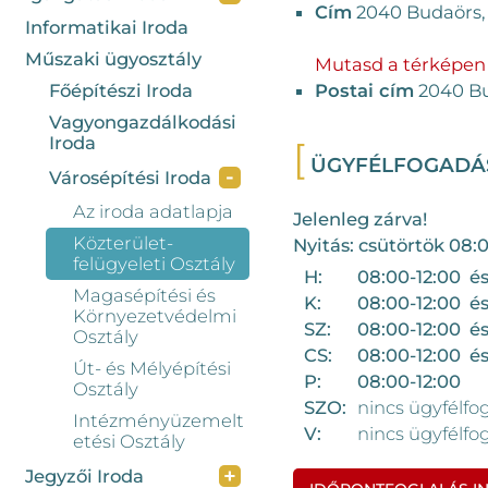
Cím
2040 Budaörs, 
Informatikai Iroda
Műszaki ügyosztály
Mutasd a térképen
Főépítészi Iroda
Postai cím
2040 Bu
Vagyongazdálkodási
Iroda
ÜGYFÉLFOGAD
-
Városépítési Iroda
Az iroda adatlapja
Jelenleg zárva!
Közterület-
Nyitás: csütörtök 08:
felügyeleti Osztály
H:
08:00-12:00 és
Magasépítési és
K:
08:00-12:00 és
Környezetvédelmi
SZ:
08:00-12:00 és
Osztály
CS:
08:00-12:00 és
Út- és Mélyépítési
P:
08:00-12:00
Osztály
SZO:
nincs ügyfélfo
Intézményüzemelt
V:
nincs ügyfélfo
etési Osztály
+
Jegyzői Iroda