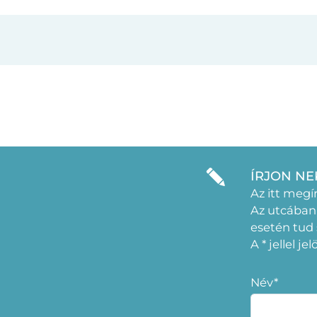
ÍRJON NE
Az itt megí
Az utcában
esetén tud
A * jellel j
Név*