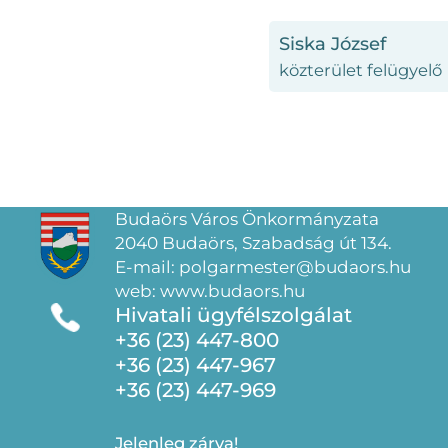
Siska József
közterület felügyelő
Budaörs Város Önkormányzata
2040 Budaörs, Szabadság út 134.
E-mail: polgarmester@budaors.hu
web: www.budaors.hu
Hivatali ügyfélszolgálat
+36 (23) 447-800
+36 (23) 447-967
+36 (23) 447-969
Jelenleg zárva!