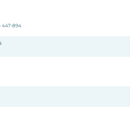
) 447-894
s