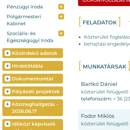
IDŐPONTFOGLALÁS IN
+
Pénzügyi Iroda
+
Polgármesteri
FELADATOK
Kabinet
+
Szociális- és
Közterület foglalás
Egészségügyi Iroda
behajtási engedély
+
Közérdekű adatok
+
Hirdetőtábla
MUNKATÁRSAK
+
Dokumentumtár
Bartkó Dániel
+
Pályázati projektek
közterület felügyelő
telefonszám:
+ 36 (2
+
Közmeghallgatás -
2026.06.17
Fodor Miklós
+
közterület felügyelő
Időközi képviselő