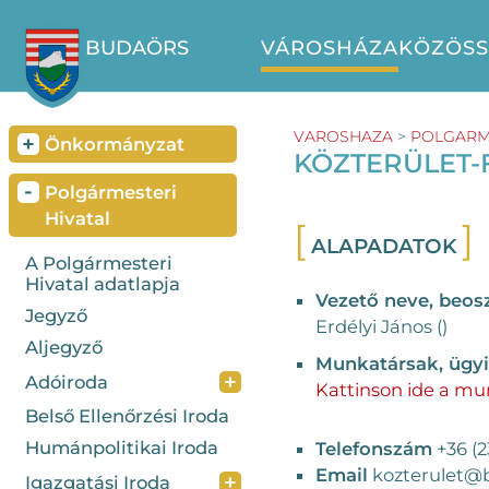
BUDAÖRS
VÁROSHÁZA
KÖZÖS
VAROSHAZA
>
POLGARME
+
Önkormányzat
KÖZTERÜLET-
-
Polgármesteri
Hivatal
ALAPADATOK
A Polgármesteri
Hivatal adatlapja
Vezető neve, beos
Jegyző
Erdélyi János ()
Aljegyző
Munkatársak, ügy
+
Adóiroda
Kattinson ide a mu
Belső Ellenőrzési Iroda
Humánpolitikai Iroda
Telefonszám
+36 (2
Email
kozterulet@
+
Igazgatási Iroda