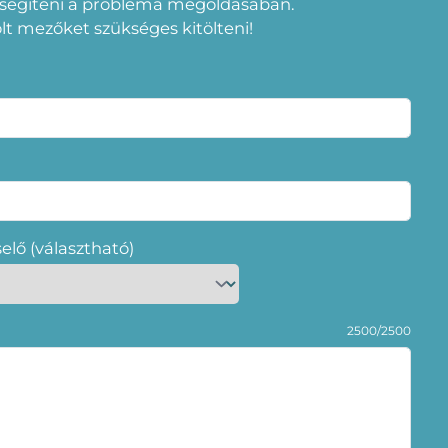
 segíteni a probléma megoldásában.
elölt mezőket szükséges kitölteni!
selő (választható)
2500/2500