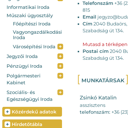
Telefonszám
+36 (2
Informatikai Iroda
815
Műszaki ügyosztály
Email
jegyzo@buda
Főépítészi Iroda
Cím
2040 Budaörs,
Szabadság út 134.
Vagyongazdálkodási
Iroda
Mutasd a térképen
+
Városépítési Iroda
Postai cím
2040 Bu
+
Jegyzői Iroda
Szabadság út 134.
+
Pénzügyi Iroda
+
Polgármesteri
MUNKATÁRSAK
Kabinet
+
Szociális- és
Zsinkó Katalin
Egészségügyi Iroda
asszisztens
+
Közérdekű adatok
telefonszám:
+36 (23
+
Hirdetőtábla