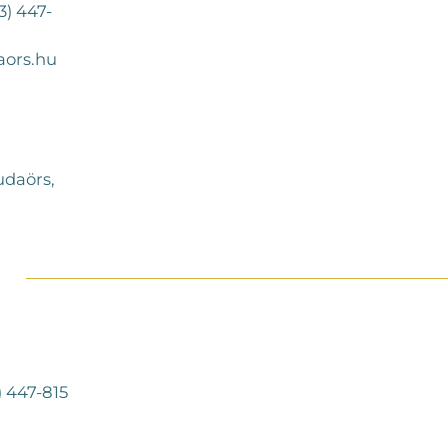
3) 447-
ors.hu
daörs,
) 447-815