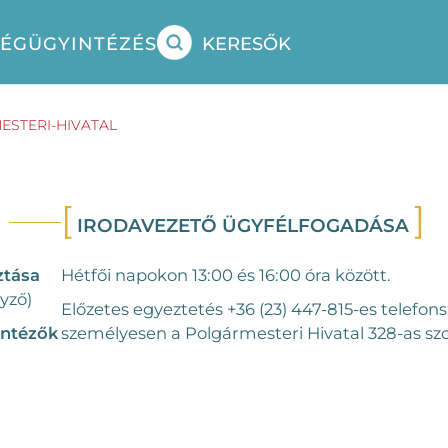
SÉG
ÜGYINTÉZÉS
KERESŐK
STERI-HIVATAL
IRODAVEZETŐ ÜGYFÉLFOGADÁSA
ztása
Hétfői napokon 13:00 és 16:00 óra között.
gyző)
Előzetes egyeztetés +36 (23) 447-815-es telefo
intézők
személyesen a Polgármesteri Hivatal 328-as s