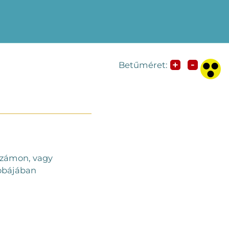
-
+
Betűméret:
nszámon, vagy
zobájában