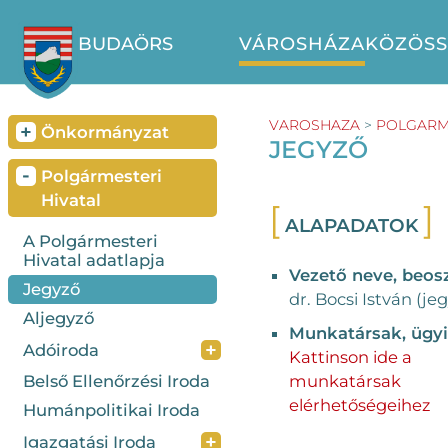
BUDAÖRS
VÁROSHÁZA
KÖZÖS
VAROSHAZA
>
POLGARME
+
Önkormányzat
JEGYZŐ
-
Polgármesteri
Hivatal
ALAPADATOK
A Polgármesteri
Hivatal adatlapja
Vezető neve, beos
Jegyző
dr. Bocsi István (je
Aljegyző
Munkatársak, ügy
+
Adóiroda
Kattinson ide a
Belső Ellenőrzési Iroda
munkatársak
elérhetőségeihez
Humánpolitikai Iroda
+
Igazgatási Iroda