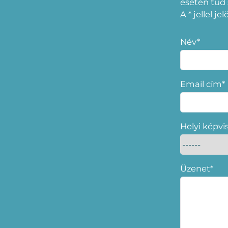
esetén tud
A * jellel j
Név*
Email cím*
Helyi képvi
Üzenet*