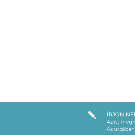
ÍRJON NE
Az itt megí
Az utcában