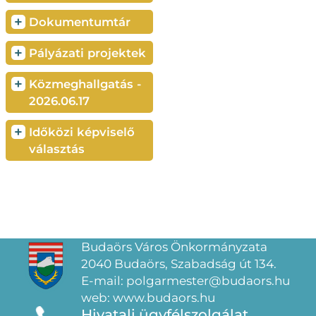
+
Dokumentumtár
+
Pályázati projektek
+
Közmeghallgatás -
2026.06.17
+
Időközi képviselő
választás
Budaörs Város Önkormányzata
2040 Budaörs, Szabadság út 134.
E-mail: polgarmester@budaors.hu
web: www.budaors.hu
Hivatali ügyfélszolgálat