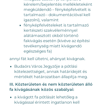
kérelem/bejelentés mellékleteként
megküldendő – fényképfelvételt is
tartalmazó - dokumentációval kell
igazolni), valamint
fényképfelvételeket is tartalmazó
kertészeti szakvéleménnyel
alátámasztott okból történő
fakivágás esetén (kivéve az építési
tevékenység miatt kivágandó
egészséges fa)
annyi fát kell ültetni, ahányat kivágnak.
Budaörs Város Jegyzője a pótlási
kötelezettséget, annak határidejét és
mértékét határozatban állapítja meg.
III. Közterületen és nem közterületen álló
fa kivágásának közös szabályai:
a kivágott fa pótlását lehetőleg a
kivágással érintett ingatlanon kell