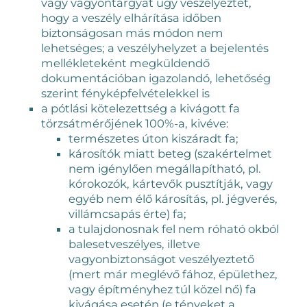
vagy vagyontárgyat úgy veszélyeztet,
hogy a veszély elhárítása időben
biztonságosan más módon nem
lehetséges; a veszélyhelyzet a bejelentés
mellékleteként megküldendő
dokumentációban igazolandó, lehetőség
szerint fényképfelvételekkel is
a pótlási kötelezettség a kivágott fa
törzsátmérőjének 100%-a, kivéve:
természetes úton kiszáradt fa;
károsítók miatt beteg (szakértelmet
nem igénylően megállapítható, pl.
kórokozók, kártevők pusztítják, vagy
egyéb nem élő károsítás, pl. jégverés,
villámcsapás érte) fa;
a tulajdonosnak fel nem róható okból
balesetveszélyes, illetve
vagyonbiztonságot veszélyeztető
(mert már meglévő fához, épülethez,
vagy építményhez túl közel nő) fa
kivágása esetén (e tényeket a