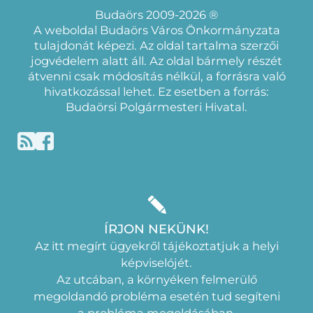
Budaörs 2009-2026 ®
A weboldal Budaörs Város Önkormányzata
tulajdonát képezi. Az oldal tartalma szerzői
jogvédelem alatt áll. Az oldal bármely részét
átvenni csak módosítás nélkül, a forrásra való
hivatkozással lehet. Ez esetben a forrás:
Budaörsi Polgármesteri Hivatal.
ÍRJON NEKÜNK!
Az itt megírt ügyekről tájékoztatjuk a helyi
képviselójét.
Az utcában, a környéken felmerülő
megoldandó probléma esetén tud segíteni