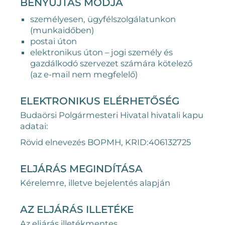
BENYÚJTÁS MÓDJA
személyesen, ügyfélszolgálatunkon
(munkaidőben)
postai úton
elektronikus úton – jogi személy és
gazdálkodó szervezet számára kötelező
(az e-mail nem megfelelő)
ELEKTRONIKUS ELÉRHETŐSÉG
Budaörsi Polgármesteri Hivatal hivatali kapu
adatai:
Rövid elnevezés BOPMH, KRID:406132725
ELJÁRÁS MEGINDÍTÁSA
Kérelemre, illetve bejelentés alapján
AZ ELJÁRÁS ILLETÉKE
Az eljárás illetékmentes