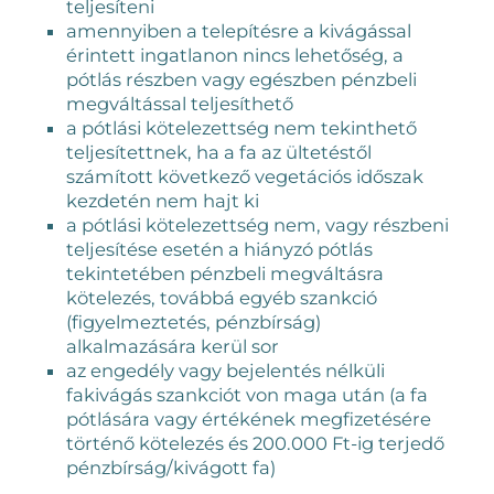
teljesíteni
amennyiben a telepítésre a kivágással
érintett ingatlanon nincs lehetőség, a
pótlás részben vagy egészben pénzbeli
megváltással teljesíthető
a pótlási kötelezettség nem tekinthető
teljesítettnek, ha a fa az ültetéstől
számított következő vegetációs időszak
kezdetén nem hajt ki
a pótlási kötelezettség nem, vagy részbeni
teljesítése esetén a hiányzó pótlás
tekintetében pénzbeli megváltásra
kötelezés, továbbá egyéb szankció
(figyelmeztetés, pénzbírság)
alkalmazására kerül sor
az engedély vagy bejelentés nélküli
fakivágás szankciót von maga után (a fa
pótlására vagy értékének megfizetésére
történő kötelezés és 200.000 Ft-ig terjedő
pénzbírság/kivágott fa)