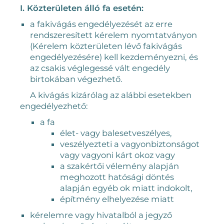
I. Közterületen álló fa esetén:
a fakivágás engedélyezését az erre
rendszeresített kérelem nyomtatványon
(Kérelem közterületen lévő fakivágás
engedélyezésére) kell kezdeményezni, és
az csakis véglegessé vált engedély
birtokában végezhető.
A kivágás kizárólag az alábbi esetekben
engedélyezhető:
a fa
élet- vagy balesetveszélyes,
veszélyezteti a vagyonbiztonságot
vagy vagyoni kárt okoz vagy
a szakértői vélemény alapján
meghozott hatósági döntés
alapján egyéb ok miatt indokolt,
építmény elhelyezése miatt
kérelemre vagy hivatalból a jegyző