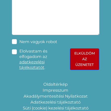
Nem vagyok robot
Elolvastam és
ELKÜLDÖM
elfogadom az
AZ
adatkezelési
ÜZENETET
tájékoztatót
.
Oldaltérkép
Impresszum
Akadálymentesítési Nyilatkozat
Adatkezelési tájékoztató
Süti (cookie) kezelési tájékoztató