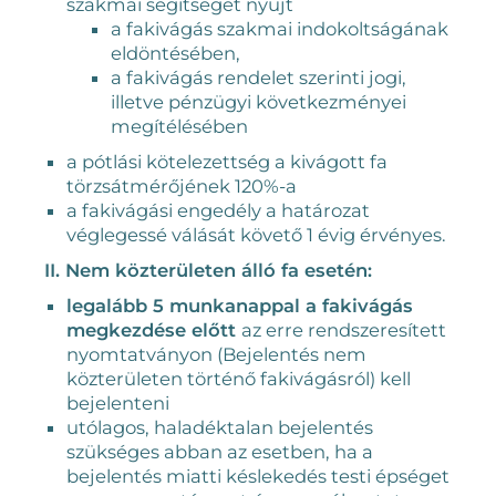
szakmai segítséget nyúj
t
a fakivágás szakmai indokoltságának
eldöntésében,
a fakivágás rendelet szerinti jogi,
illetve pénzügyi következményei
megítélésében
a pótlási kötelezettség a kivágott fa
törzsátmérőjének 120%-a
a fakivágási engedély a határozat
véglegessé válását követő 1 évig érvényes.
II. Nem közterületen álló fa esetén:
legalább 5 munkanappal a fakivágás
megkezdése előtt
az erre rendszeresített
nyomtatványon (Bejelentés nem
közterületen történő fakivágásról) kell
bejelenteni
utólagos, haladéktalan bejelentés
szükséges abban az esetben, ha a
bejelentés miatti késlekedés testi épséget