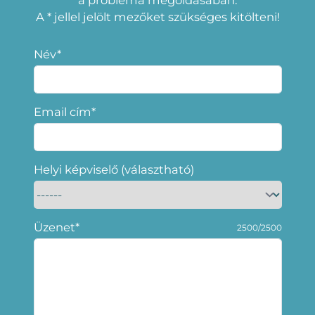
a probléma megoldásában.
A * jellel jelölt mezőket szükséges kitölteni!
Név*
Email cím*
Helyi képviselő (választható)
Üzenet*
2500/2500