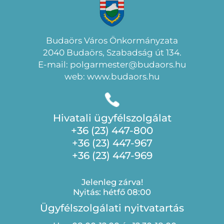
Budaörs Város Önkormányzata
2040 Budaörs, Szabadság út 134.
E-mail: polgarmester@budaors.hu
web: www.budaors.hu
Hivatali ügyfélszolgálat
+36 (23) 447-800
+36 (23) 447-967
+36 (23) 447-969
Jelenleg zárva!
Nyitás: hétfő 08:00
Ügyfélszolgálati nyitvatartás