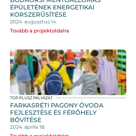
BUDAÖRSI MENTŐÁLLOMÁS
ÉPÜLETÉNEK ENERGETIKAI
KORSZERŰSÍTÉSE
2024. augusztus 14.
Tovább a projektoldalra
TOP PLUSZ PÁLYÁZAT
FARKASRÉTI PAGONY ÓVODA
FEJLESZTÉSE ÉS FÉRŐHELY
BŐVÍTÉSE
2024. április 18.
Tovább a projektoldalra