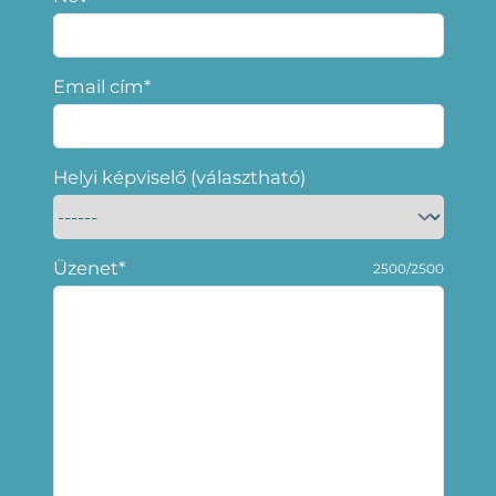
Email cím*
Helyi képviselő (választható)
Üzenet*
2500/2500