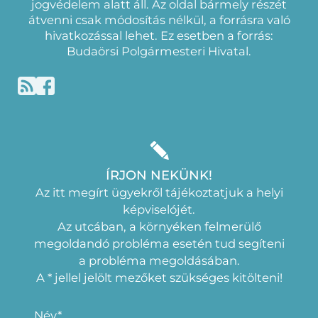
jogvédelem alatt áll. Az oldal bármely részét
átvenni csak módosítás nélkül, a forrásra való
hivatkozással lehet. Ez esetben a forrás:
Budaörsi Polgármesteri Hivatal.
ÍRJON NEKÜNK!
Az itt megírt ügyekről tájékoztatjuk a helyi
képviselójét.
Az utcában, a környéken felmerülő
megoldandó probléma esetén tud segíteni
a probléma megoldásában.
A * jellel jelölt mezőket szükséges kitölteni!
Név*