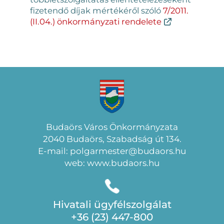
fizetendő díjak mértékéről szóló
7/2011.
(II.04.) önkormányzati rendelete
Budaörs Város Önkormányzata
2040 Budaörs, Szabadság út 134.
E-mail: polgarmester@budaors.hu
web: www.budaors.hu
Hivatali ügyfélszolgálat
+36 (23) 447-800