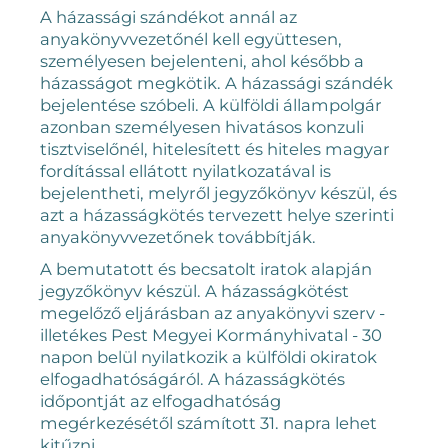
A házassági szándékot annál az
anyakönyvvezetőnél kell együttesen,
személyesen bejelenteni, ahol később a
házasságot megkötik. A házassági szándék
bejelentése szóbeli. A külföldi állampolgár
azonban személyesen hivatásos konzuli
tisztviselőnél, hitelesített és hiteles magyar
fordítással ellátott nyilatkozatával is
bejelentheti, melyről jegyzőkönyv készül, és
azt a házasságkötés tervezett helye szerinti
anyakönyvvezetőnek továbbítják.
A bemutatott és becsatolt iratok alapján
jegyzőkönyv készül. A házasságkötést
megelőző eljárásban az anyakönyvi szerv -
illetékes Pest Megyei Kormányhivatal - 30
napon belül nyilatkozik a külföldi okiratok
elfogadhatóságáról. A házasságkötés
időpontját az elfogadhatóság
megérkezésétől számított 31. napra lehet
kitűzni.