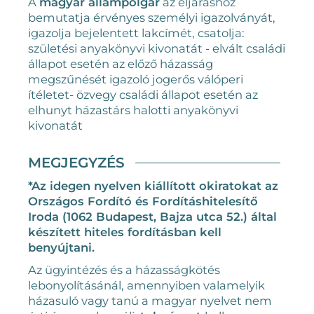
A
magyar állampolgár
az eljáráshoz
bemutatja érvényes személyi igazolványát,
igazolja bejelentett lakcímét, csatolja:
születési anyakönyvi kivonatát - elvált családi
állapot esetén az előző házasság
megszűnését igazoló jogerős válóperi
ítéletet- özvegy családi állapot esetén az
elhunyt házastárs halotti anyakönyvi
kivonatát
MEGJEGYZÉS
*Az idegen nyelven kiállított okiratokat az
Országos Fordító és Fordításhitelesítő
Iroda (1062 Budapest, Bajza utca 52.) által
készített hiteles fordításban kell
benyújtani.
Az ügyintézés és a házasságkötés
lebonyolításánál, amennyiben valamelyik
házasuló vagy tanú a magyar nyelvet nem