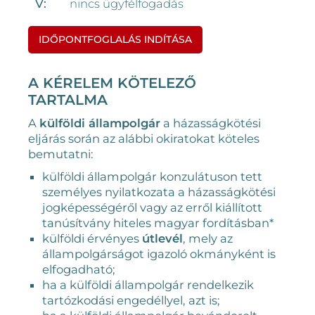
V:
nincs ügyfélfogadás
IDŐPONTFOGLALÁS INDÍTÁSA
A KÉRELEM KÖTELEZŐ
TARTALMA
A
külföldi állampolgár
a házasságkötési
eljárás során az alábbi okiratokat köteles
bemutatni:
külföldi állampolgár konzulátuson tett
személyes nyilatkozata a házasságkötési
jogképességéről vagy az erről kiállított
tanúsítvány hiteles magyar fordításban*
külföldi érvényes
útlevél
, mely az
állampolgárságot igazoló okmányként is
elfogadható;
ha a külföldi állampolgár rendelkezik
tartózkodási engedéllyel, azt is;