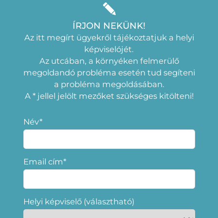
ÍRJON NEKÜNK!
Az itt megírt ügyekről tájékoztatjuk a helyi
képviselójét.
Az utcában, a környéken felmerülő
megoldandó probléma esetén tud segíteni
a probléma megoldásában.
A * jellel jelölt mezőket szükséges kitölteni!
Név*
Email cím*
Helyi képviselő (választható)