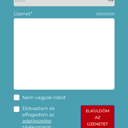
Üzenet*
2500/2500
Nem vagyok robot
Elolvastam és
ELKÜLDÖM
elfogadom az
AZ
adatkezelési
ÜZENETET
tájékoztatót
.