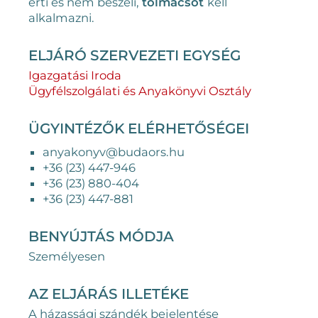
érti és nem beszéli,
tolmácsot
kell
alkalmazni.
ELJÁRÓ SZERVEZETI EGYSÉG
Igazgatási Iroda
Ügyfélszolgálati és Anyakönyvi Osztály
ÜGYINTÉZŐK ELÉRHETŐSÉGEI
anyakonyv@budaors.hu
+36 (23) 447-946
+36 (23) 880-404
+36 (23) 447-881
BENYÚJTÁS MÓDJA
Személyesen
AZ ELJÁRÁS ILLETÉKE
A házassági szándék bejelentése