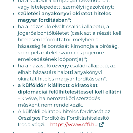
ha a külföldi állampolgár bevándorolt,
vagy letelepedett, személyi igazolványt;
születési anyakönyvi okiratot hiteles
magyar fordításban*;
ha a házasuló elvált családi állapotú, a
jogerős bontóítéletet (csak azt a részét kell
hitelesen lefordíttatni, melyben a
házasság felbontását kimondja a bíróság,
szerepel az ítélet száma és jogerőre
emelkedésének időpontja) *;
ha a házasuló özvegy családi állapotú, az
elhalt házastárs halotti anyakönyvi
okiratát hiteles magyar fordításban*;
a külföldön kiállított okiratokat
diplomáciai felülhitelesítéssel kell ellátni
– kivéve, ha nemzetközi szerződés
másként nem rendelkezik.
A külföldi okiratok hiteles fordítását az
Országos Fordító és Fordításhitelesítő
Iroda végzi. –
https://www.offi.hu