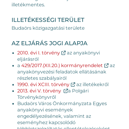
illetékmentes.
ILLETÉKESSÉGI TERÜLET
Budaörs közigazgatási területe
AZ ELJÁRÁS JOGI ALAPJA
2010. évi I. törvény
az anyakönyvi
eljárásról
a
429/2017.(XII.20.) kormányrendelet
az
anyakönyvezési feladatok ellátásának
részletes szabályairól
1990. évi XCIII. törvény
az illetékekről
2013. évi V. törvény
a Polgári
Törvénykönyvről
Budaörs Város Önkormányzata Egyes
anyakönyvi események
engedélyezésének, valamint az
eseményhez kapcsolódó
többletszolgáltatás ellentételezéseként