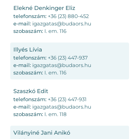
Elekné Denkinger Eliz
telefonszám:
+36 (23) 880-452
e-mail:
igazgatas@budaors.hu
szobaszám:
I. em. 116
Illyés Lívia
telefonszám:
+36 (23) 447-937
e-mail:
igazgatas@budaors.hu
szobaszám:
I. em. 116
Szaszkó Edit
telefonszám:
+36 (23) 447-931
e-mail:
igazgatas@budaors.hu
szobaszám:
I. em. 118
Vilányiné Jani Anikó