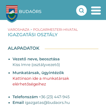
BUDAÖRS
VAROSHAZA
>
POLGARMESTERI-HIVATAL
IGAZGATÁSI OSZTÁLY
ALAPADATOK
Vezető neve, beosztása
Kiss Imre (osztályvezető)
Munkatársak, ügyintézők
Kattinson ide a munkatársak
elérhetőségeihez
Telefonszám
+36 (23) 447-945
Email
igazgatas@budaors.hu