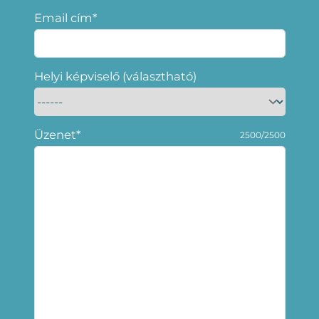
Email cím*
Helyi képviselő (választható)
Üzenet*
2500/2500