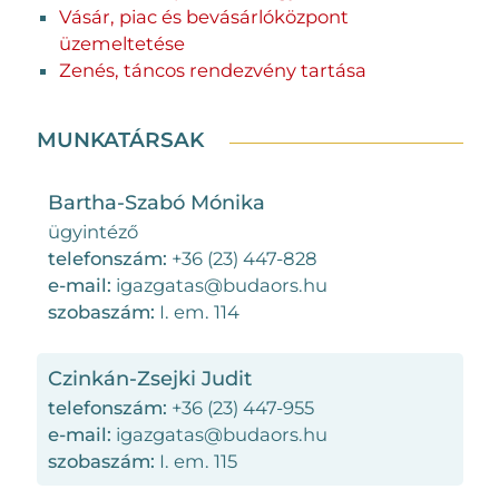
Vásár, piac és bevásárlóközpont
üzemeltetése
Zenés, táncos rendezvény tartása
MUNKATÁRSAK
Bartha-Szabó Mónika
ügyintéző
telefonszám:
+36 (23) 447-828
e-mail:
igazgatas@budaors.hu
szobaszám:
I. em. 114
Czinkán-Zsejki Judit
telefonszám:
+36 (23) 447-955
e-mail:
igazgatas@budaors.hu
szobaszám:
I. em. 115