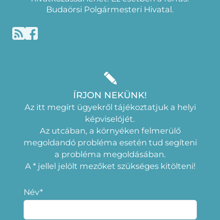
Budaörsi Polgármesteri Hivatal.
ÍRJON NEKÜNK!
Az itt megírt ügyekről tájékoztatjuk a helyi
képviselójét.
Az utcában, a környéken felmerülő
megoldandó probléma esetén tud segíteni
a probléma megoldásában.
A * jellel jelölt mezőket szükséges kitölteni!
Név*