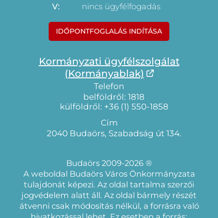
V:
nincs ügyfélfogadás
IDŐPONTFOGLALÁS INDÍTÁSA
Kormányzati ügyfélszolgálat
(Kormányablak)
Telefon
belföldről: 1818
külföldről: +36 (1) 550-1858
Cím
2040 Budaörs, Szabadság út 134.
Budaörs 2009-2026 ®
A weboldal Budaörs Város Önkormányzata
tulajdonát képezi. Az oldal tartalma szerzői
jogvédelem alatt áll. Az oldal bármely részét
átvenni csak módosítás nélkül, a forrásra való
hivatkozással lehet. Ez esetben a forrás: