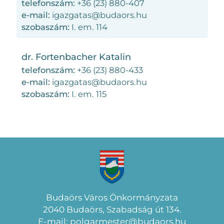
telefonszám:
+36 (23) 880-407
e-mail:
igazgatas@budaors.hu
szobaszám:
I. em. 114
dr. Fortenbacher Katalin
telefonszám:
+36 (23) 880-433
e-mail:
igazgatas@budaors.hu
szobaszám:
I. em. 115
Budaörs Város Önkormányzata
2040 Budaörs, Szabadság út 134.
E-mail: polgarmester@budaors.hu