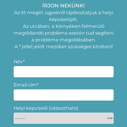
ÍRJON NEKÜNK!
Az itt megírt ügyekről tájékoztatjuk a helyi
képviselójét.
Az utcában, a környéken felmerülő
megoldandó probléma esetén tud segíteni
a probléma megoldásában.
A * jellel jelölt mezőket szükséges kitölteni!
Név*
Email cím*
Helyi képviselő (választható)