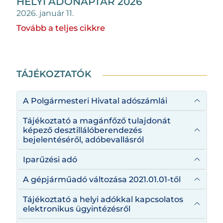
HELYI ADÓNAPTÁR 2026
2026. január 11.
Tovább a teljes cikkre
TÁJÉKOZTATÓK
A Polgármesteri Hivatal adószámlái
Tájékoztató a magánfőző tulajdonát
képező desztillálóberendezés
bejelentéséről, adóbevallásról
Iparűzési adó
A gépjárműadó változása 2021.01.01-től
Tájékoztató a helyi adókkal kapcsolatos
elektronikus ügyintézésről