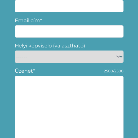
Email cím*
Helyi képviselő (választható)
Üzenet*
2500/2500