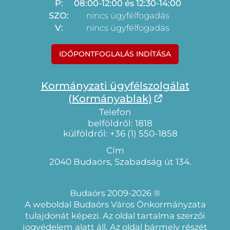
P:
08:00-12:00 és 12:30-14:00
SZO:
nincs ügyfélfogadás
V:
nincs ügyfélfogadás
IDŐPONTFOGLALÁS INDÍTÁSA
Kormányzati ügyfélszolgálat
(Kormányablak)
Telefon
belföldről: 1818
külföldről: +36 (1) 550-1858
Cím
2040 Budaörs, Szabadság út 134.
Budaörs 2009-2026 ®
A weboldal Budaörs Város Önkormányzata
tulajdonát képezi. Az oldal tartalma szerzői
jogvédelem alatt áll. Az oldal bármely részét