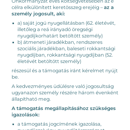
Önkormányzat éves költségvetésében az e
célra elkülönített keretösszeg erejéig –
az a
személy jogosult, aki:
a) saját jogú nyugellátásban (62. életévét,
illetőleg a reá irányadó öregségi
nyugdíjkorhatárt betöltött személy)
b) átmeneti járadékban, rendszeres
szociális járadékban, baleseti rokkantsági
nyugdíjban, rokkantsági nyugdíjban (52.
életévét betöltött személy)
részesül és a támogatás iránt kérelmet nyújt
be.
A kedvezményes üdülésre való jogosultság
ugyanazon személy részére három évenként
állapítható meg.
A támogatás megállapításához szükséges
igazolások:
a támogatás jogcímének igazolása,