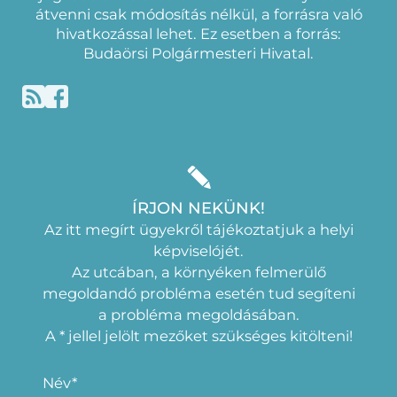
átvenni csak módosítás nélkül, a forrásra való
hivatkozással lehet. Ez esetben a forrás:
Budaörsi Polgármesteri Hivatal.
ÍRJON NEKÜNK!
Az itt megírt ügyekről tájékoztatjuk a helyi
képviselójét.
Az utcában, a környéken felmerülő
megoldandó probléma esetén tud segíteni
a probléma megoldásában.
A * jellel jelölt mezőket szükséges kitölteni!
Név*