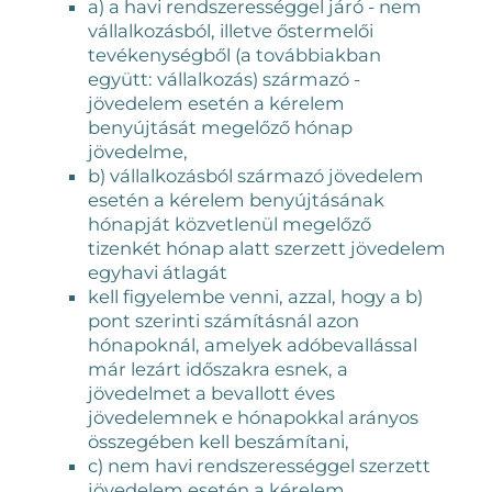
a) a havi rendszerességgel járó - nem
vállalkozásból, illetve őstermelői
tevékenységből (a továbbiakban
együtt: vállalkozás) származó -
jövedelem esetén a kérelem
benyújtását megelőző hónap
jövedelme,
b) vállalkozásból származó jövedelem
esetén a kérelem benyújtásának
hónapját közvetlenül megelőző
tizenkét hónap alatt szerzett jövedelem
egyhavi átlagát
kell figyelembe venni, azzal, hogy a b)
pont szerinti számításnál azon
hónapoknál, amelyek adóbevallással
már lezárt időszakra esnek, a
jövedelmet a bevallott éves
jövedelemnek e hónapokkal arányos
összegében kell beszámítani,
c) nem havi rendszerességgel szerzett
jövedelem esetén a kérelem