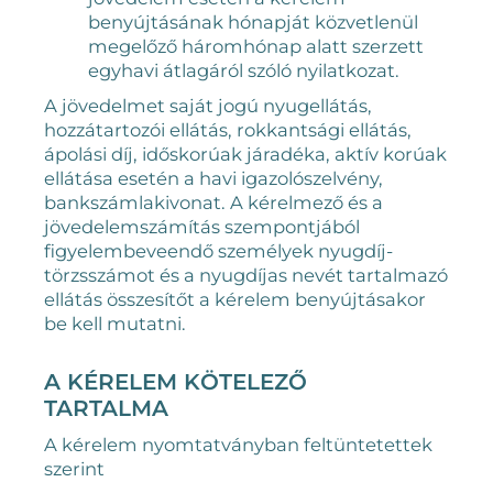
benyújtásának hónapját közvetlenül
megelőző háromhónap alatt szerzett
egyhavi átlagáról szóló nyilatkozat.
A jövedelmet saját jogú nyugellátás,
hozzátartozói ellátás, rokkantsági ellátás,
ápolási díj, időskorúak járadéka, aktív korúak
ellátása esetén a havi igazolószelvény,
bankszámlakivonat. A kérelmező és a
jövedelemszámítás szempontjából
figyelembeveendő személyek nyugdíj-
törzsszámot és a nyugdíjas nevét tartalmazó
ellátás összesítőt a kérelem benyújtásakor
be kell mutatni.
A KÉRELEM KÖTELEZŐ
TARTALMA
A kérelem nyomtatványban feltüntetettek
szerint