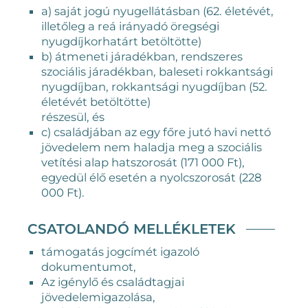
a) saját jogú nyugellátásban (62. életévét,
illetőleg a reá irányadó öregségi
nyugdíjkorhatárt betöltötte)
b) átmeneti járadékban, rendszeres
szociális járadékban, baleseti rokkantsági
nyugdíjban, rokkantsági nyugdíjban (52.
életévét betöltötte)
részesül, és
c) családjában az egy főre jutó havi nettó
jövedelem nem haladja meg a szociális
vetítési alap hatszorosát (171 000 Ft),
egyedül élő esetén a nyolcszorosát (228
000 Ft).
CSATOLANDÓ MELLÉKLETEK
támogatás jogcímét igazoló
dokumentumot,
Az igénylő és családtagjai
jövedelemigazolása,