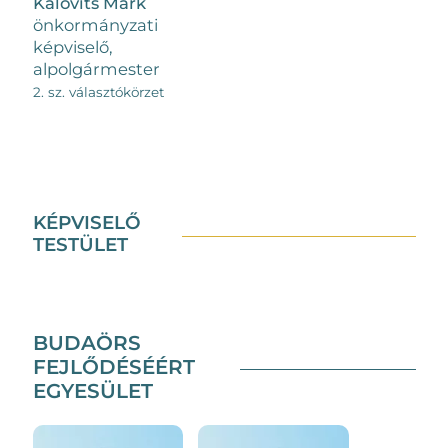
Kalovits Márk
önkormányzati
képviselő,
alpolgármester
2. sz. választókörzet
KÉPVISELŐ
TESTÜLET
BUDAÖRS
FEJLŐDÉSÉÉRT
EGYESÜLET