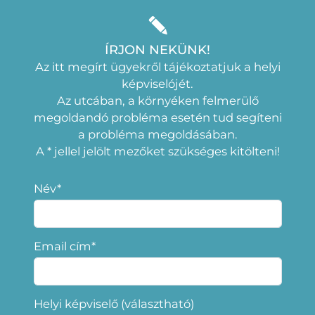
ÍRJON NEKÜNK!
Az itt megírt ügyekről tájékoztatjuk a helyi
képviselójét.
Az utcában, a környéken felmerülő
megoldandó probléma esetén tud segíteni
a probléma megoldásában.
A * jellel jelölt mezőket szükséges kitölteni!
Név*
Email cím*
Helyi képviselő (választható)