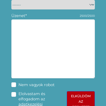
Üzenet*
2500/2500
Nem vagyok robot
Elolvastam és
ELKÜLDÖM
elfogadom az
AZ
adatkezelési