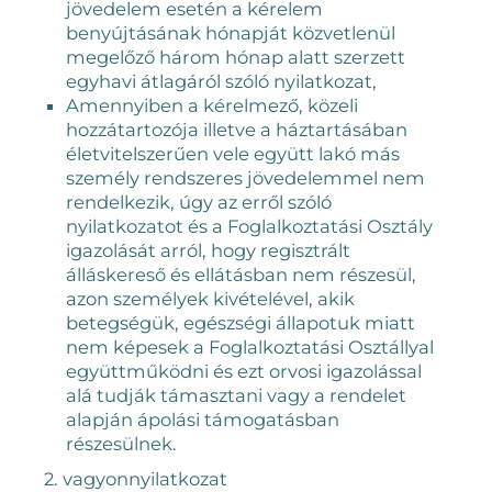
jövedelem esetén a kérelem
benyújtásának hónapját közvetlenül
megelőző három hónap alatt szerzett
egyhavi átlagáról szóló nyilatkozat,
Amennyiben a kérelmező, közeli
hozzátartozója illetve a háztartásában
életvitelszerűen vele együtt lakó más
személy rendszeres jövedelemmel nem
rendelkezik, úgy az erről szóló
nyilatkozatot és a Foglalkoztatási Osztály
igazolását arról, hogy regisztrált
álláskereső és ellátásban nem részesül,
azon személyek kivételével, akik
betegségük, egészségi állapotuk miatt
nem képesek a Foglalkoztatási Osztállyal
együttműködni és ezt orvosi igazolással
alá tudják támasztani vagy a rendelet
alapján ápolási támogatásban
részesülnek.
2. vagyonnyilatkozat