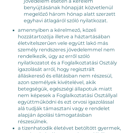
jövedelem esetén a kérelem
benyújtásának hónapját közvetlenül
megelőző három hónap alatt szerzett
egyhavi átlagáról szóló nyilatkozat.
amennyiben a kérelmező, közeli
hozzátartozója illetve a háztartásában
életvitelszerűen vele együtt lakó más
személy rendszeres jövedelemmel nem
rendelkezik, úgy az erről szóló
nyilatkozatot és a Foglalkoztatási Osztály
igazolását arról, hogy regisztrált
álláskereső és ellátásban nem részesül,
azon személyek kivételével, akik
betegségük, egészségi állapotuk miatt
nem képesek a Foglalkoztatási Osztállyal
együttműködni és ezt orvosi igazolással
alá tudják támasztani vagy e rendelet
alapján ápolási támogatásban
részesülnek.
a tizenhatodik életévet betöltött gyermek,