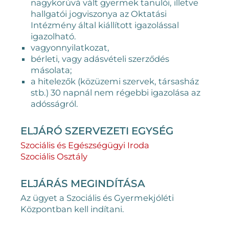
nagykorúvá vált gyermek tanulói, illetve
hallgatói jogviszonya az Oktatási
Intézmény által kiállított igazolással
igazolható.
vagyonnyilatkozat,
bérleti, vagy adásvételi szerződés
másolata;
a hitelezők (közüzemi szervek, társasház
stb.) 30 napnál nem régebbi igazolása az
adósságról.
ELJÁRÓ SZERVEZETI EGYSÉG
Szociális és Egészségügyi Iroda
Szociális Osztály
ELJÁRÁS MEGINDÍTÁSA
Az ügyet a Szociális és Gyermekjóléti
Központban kell indítani.