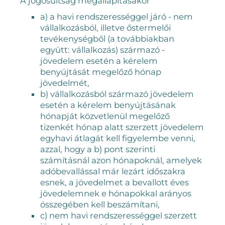
A jogosultság megállapításakor
a) a havi rendszerességgel járó - nem
vállalkozásból, illetve őstermelői
tevékenységből (a továbbiakban
együtt: vállalkozás) származó -
jövedelem esetén a kérelem
benyújtását megelőző hónap
jövedelmét,
b) vállalkozásból származó jövedelem
esetén a kérelem benyújtásának
hónapját közvetlenül megelőző
tizenkét hónap alatt szerzett jövedelem
egyhavi átlagát
kell figyelembe venni,
azzal, hogy a b) pont szerinti
számításnál azon hónapoknál, amelyek
adóbevallással már lezárt időszakra
esnek, a jövedelmet a bevallott éves
jövedelemnek e hónapokkal arányos
összegében kell beszámítani,
c) nem havi rendszerességgel szerzett