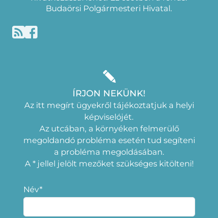
Budaörsi Polgármesteri Hivatal.
ÍRJON NEKÜNK!
Az itt megírt ügyekről tájékoztatjuk a helyi
képviselójét.
Az utcában, a környéken felmerülő
megoldandó probléma esetén tud segíteni
a probléma megoldásában.
A * jellel jelölt mezőket szükséges kitölteni!
Név*