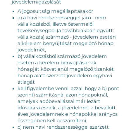
jövedelemigazolását
A jogosultság megállapításakor
a) a havi rendszerességgel járó - nem
vállalkozásból, illetve őstermelői
tevékenységből (a továbbiakban együtt:
vállalkozás) származó - jövedelem esetén
a kérelem benyújtását megelőző hónap
jövedelmét,
b) vállalkozásból származó jövedelem
esetén a kérelem benyújtásának
hónapját közvetlenül megelőző tizenkét
hónap alatt szerzett jövedelem egyhavi
átlagát
kell figyelembe venni, azzal, hogy a b) pont
szerinti számításnál azon hónapoknál,
amelyek adóbevallással már lezárt
időszakra esnek, a jövedelmet a bevallott
éves jövedelemnek e hónapokkal arányos
összegében kell beszámítani.
c) nem havi rendszerességgel szerzett