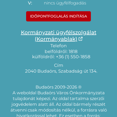
V:
nincs ügyfélfogadás
IDŐPONTFOGLALÁS INDÍTÁSA
Kormányzati ügyfélszolgálat
(Kormányablak)
Telefon
belföldről: 1818
külföldről: +36 (1) 550-1858
Cím
2040 Budaörs, Szabadság út 134.
Budaörs 2009-2026 ®
A weboldal Budaörs Város Önkormányzata
tulajdonát képezi. Az oldal tartalma szerzői
jogvédelem alatt áll. Az oldal bármely részét
átvenni csak módosítás nélkül, a forrásra való
hivatkozással lehet. Ez esetben a forrás: