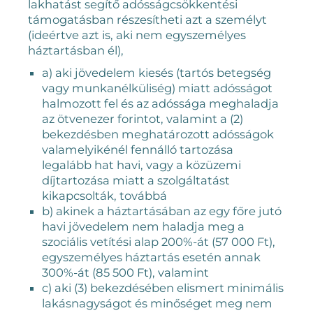
lakhatást segítő adósságcsökkentési
támogatásban részesítheti azt a személyt
(ideértve azt is, aki nem egyszemélyes
háztartásban él),
a) aki jövedelem kiesés (tartós betegség
vagy munkanélküliség) miatt adósságot
halmozott fel és az adóssága meghaladja
az ötvenezer forintot, valamint a (2)
bekezdésben meghatározott adósságok
valamelyikénél fennálló tartozása
legalább hat havi, vagy a közüzemi
díjtartozása miatt a szolgáltatást
kikapcsolták, továbbá
b) akinek a háztartásában az egy főre jutó
havi jövedelem nem haladja meg a
szociális vetítési alap 200%-át (57 000 Ft),
egyszemélyes háztartás esetén annak
300%-át (85 500 Ft), valamint
c) aki (3) bekezdésében elismert minimális
lakásnagyságot és minőséget meg nem