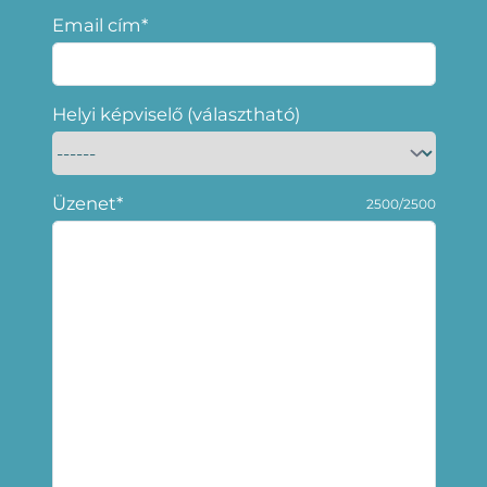
Email cím*
Helyi képviselő (választható)
Üzenet*
2500/2500