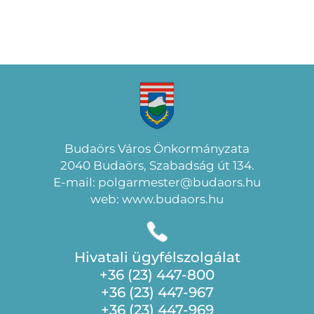
Budaörs Város Önkormányzata
2040 Budaörs, Szabadság út 134.
E-mail: polgarmester@budaors.hu
web: www.budaors.hu
Hivatali ügyfélszolgálat
+36 (23) 447-800
+36 (23) 447-967
+36 (23) 447-969