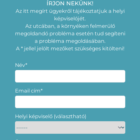
ÍRJON NEKÜNK!
Az itt megírt ügyekről tájékoztatjuk a helyi
képviselójét.
Az utcában, a környéken felmerülő
megoldandó probléma esetén tud segíteni
a probléma megoldásában.
A * jellel jelölt mezőket szükséges kitölteni!
Név*
Email cím*
Helyi képviselő (választható)