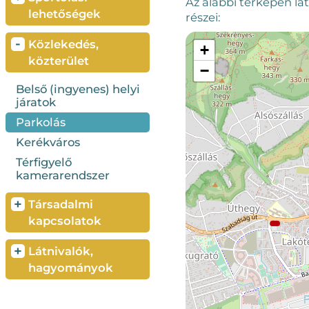
Az alábbi térképen lá
lehetőségek
részei:
-
Közlekedés,
közterület
Belső (ingyenes) helyi
járatok
Parkolás
Kerékváros
Térfigyelő
kamerarendszer
+
Társadalmi
kapcsolatok
+
Látnivalók,
hagyományok