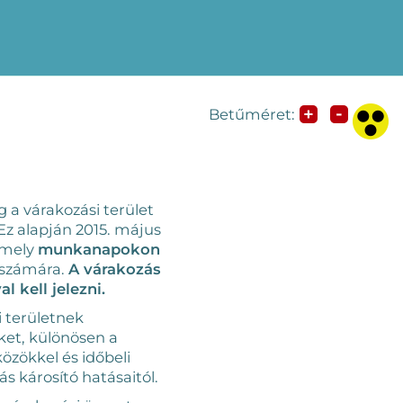
-
+
Betűméret:
a várakozási terület
 Ez alapján 2015. május
 amely
munkanapokon
 számára.
A várakozás
 kell jelezni.
i területnek
eket, különösen a
özökkel és időbeli
s károsító hatásaitól.