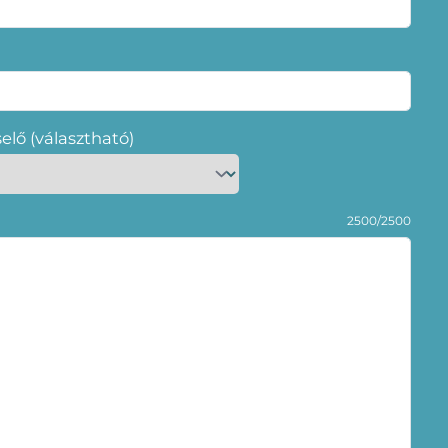
selő (választható)
2500/2500