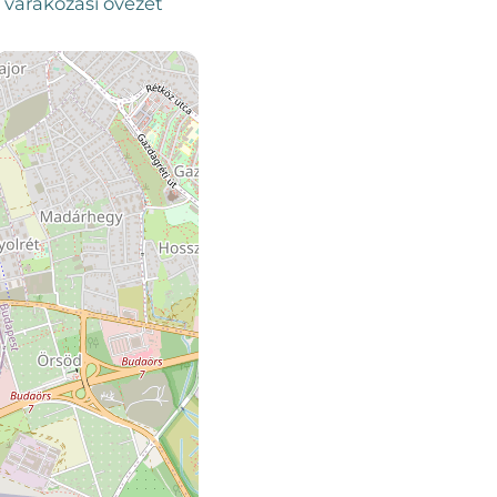
 várakozási övezet