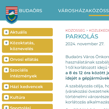
BUDAÖRS
VÁROSHÁZA
KÖZÖS
KOZOSSEG
>
KOZLEKED
+
Aktuális
PARKOLÁS
+
Közoktatás,
2024. november 27.
köznevelés
Budaörs Város Önkorm
+
Orvosi ellátás
használatának szabály
1-től korlátozott idej
+
Szociális
a 8 és 12 óra között 
intézmények
idejét a gépjárművek
A szabályozás célja, 
+
Házi kedvencek
(várakozási övezetnek 
történelmi városrésze
+
Kultúra
korlátozás alkalmazásá
+
Sportolási