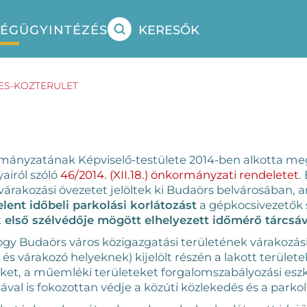
SÉG
ÜGYINTÉZÉS
KERESŐK
ES-KOZTERULET
ányzatának Képviselő-testülete 2014-ben alkotta meg 
airól szóló
46/2014. (XII.18.) önkormányzati rendeletet
.
ű várakozási övezetet jelöltek ki Budaörs belvárosában,
jelent időbeli parkolási korlátozást
a gépkocsivezetők
 első szélvédője mögött elhelyezett időmérő tárcsával
hogy Budaörs város közigazgatási területének várakozás
és várakozó helyeknek) kijelölt részén a lakott terület
ket, a műemléki területeket forgalomszabályozási eszk
val is fokozottan védje a közúti közlekedés és a parkolá