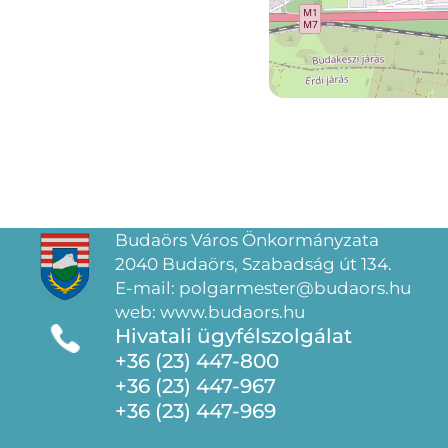
Budaörs Város Önkormányzata
2040 Budaörs, Szabadság út 134.
E-mail: polgarmester@budaors.hu
web: www.budaors.hu
Hivatali ügyfélszolgálat
+36 (23) 447-800
+36 (23) 447-967
+36 (23) 447-969