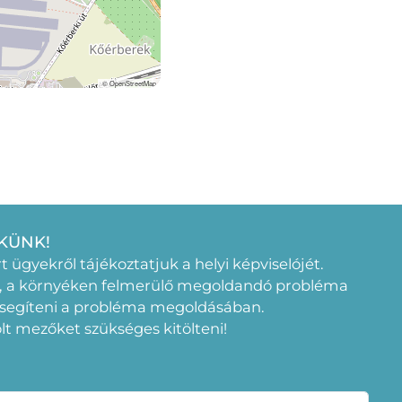
KÜNK!
rt ügyekről tájékoztatjuk a helyi képviselójét.
, a környéken felmerülő megoldandó probléma
 segíteni a probléma megoldásában.
elölt mezőket szükséges kitölteni!