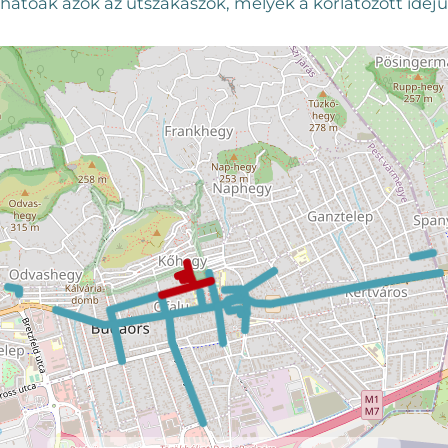
thatóak azok az útszakaszok, melyek a korlátozott idejű