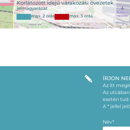
ÍRJON NE
Az itt megí
Az utcában
esetén tud
A * jellel j
Név*