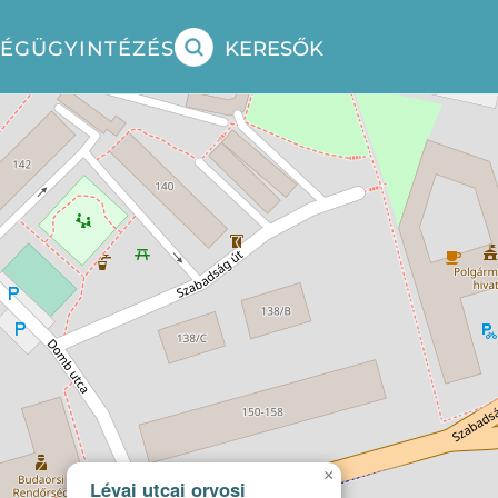
SÉG
ÜGYINTÉZÉS
KERESŐK
×
Lévai utcai orvosi