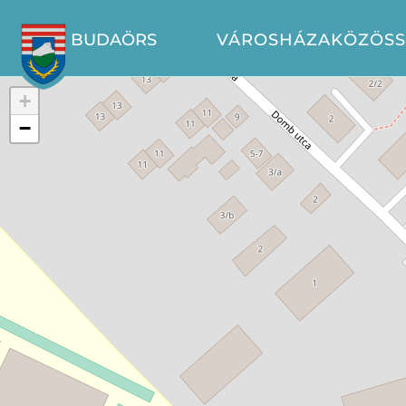
BUDAÖRS
VÁROSHÁZA
KÖZÖS
+
−