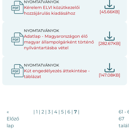
NYOMTATVÁNYOK
Kérelem ELVI közútkezelői
[45.66KB]
hozzájárulás kiadásához
NYOMTATVÁNYOK
Adatlap - Magyarországon élő
magyar állampolgárként történő
[282.67KB]
nyilvántartásba vétel
NYOMTATVÁNYOK
Kút engedélyezés áttekintése -
[147.08KB]
táblázat
«
|
1
|
2
|
3
|
4
|
5
|
6
|
7
|
61 - 
Előző
67
lap
talá