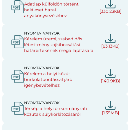
Adatlap külföldön történt
haláleset hazai
[330.23KB]
anyakönyvezéséhez
NYOMTATVÁNYOK
Kérelem üzemi, szabadidős
létesítmény zajkibocsátási
[83.13KB]
határértékének megállapítására
NYOMTATVÁNYOK
Kérelem a helyi közút
burkolatbontással járó
[140.9KB]
igénybevételhez
NYOMTATVÁNYOK
Térkép a helyi önkormányzati
[1.39MB]
közutak súlykorlátozásáról