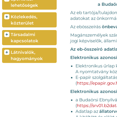
a Budaör
lehetőségek
Az eb tartója/tulajdo
+
Közlekedés,
adatokat az önkormán
közterület
Az ebösszeírás
önbeva
+
Társadalmi
Magánszemélyek szám
jogi képviselők, állam
kapcsolatok
Az eb-összeíró adatla
+
Látnivalók,
Elektronikus azonosí
hagyományok
Elektronikus űrlap
A nyomtatvány közv
E-papír szolgáltatá
(
https://epapir.gov.
Elektronikus azonosí
a Budaörsi Ebnyilvá
(
https://srv01.b2da
Adatlap az
állator
A kitöltött és aláí