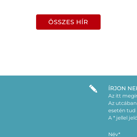
ÖSSZES HÍR
ÍRJON NE
Az itt megí
Az utcában
esetén tud
A * jellel j
Név*