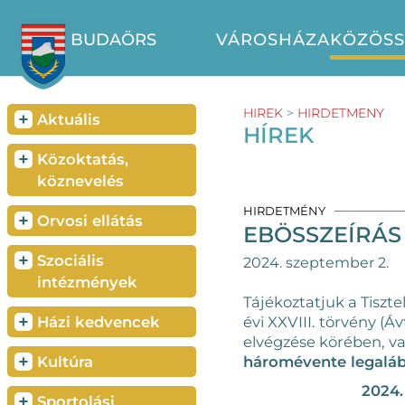
BUDAÖRS
VÁROSHÁZA
KÖZÖS
HIREK
>
HIRDETMENY
+
Aktuális
HÍREK
+
Közoktatás,
köznevelés
HIRDETMÉNY
+
Orvosi ellátás
EBÖSSZEÍRÁ
+
Szociális
2024. szeptember 2.
intézmények
Tájékoztatjuk a Tiszte
+
évi XXVIII. törvény (Á
Házi kedvencek
elvégzése körében, va
+
háromévente legaláb
Kultúra
2024.
+
Sportolási