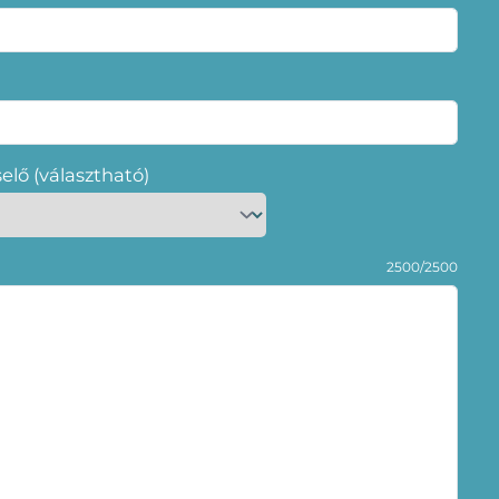
selő (választható)
2500/2500