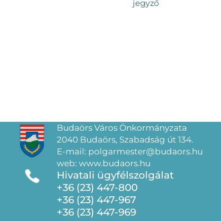
jegyző
Budaörs Város Önkormányzata
2040 Budaörs, Szabadság út 134.
E-mail: polgarmester@budaors.hu
web: www.budaors.hu
Hivatali ügyfélszolgálat
+36 (23) 447-800
+36 (23) 447-967
+36 (23) 447-969