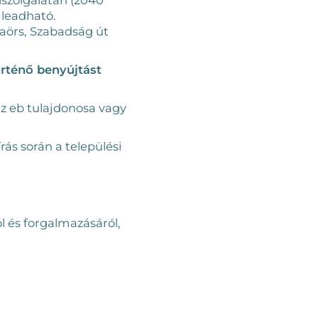
 leadható.
örs, Szabadság út
örténő benyújtást
az eb tulajdonosa vagy
ás során a települési
ól és forgalmazásáról,