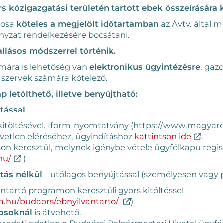
s közigazgatási területén tartott ebek összeírására k
nosa
köteles a megjelölt időtartamban
az Ávtv. által 
yzat rendelkezésére bocsátani.
llásos módszerrel történik.
ára is lehetőség van
elektronikus ügyintézésre
, gaz
i szervek számára kötelező.
p letölthető, illetve benyújtható:
tással
 kitöltésével. Iform-nyomtatvány (https://www.magyaro
etlen eléréséhez, ügyindításhoz
kattintson ide
.
son keresztül, melynek igénybe vétele ügyfélkapu regis
hu/
)
tás nélkül
– utólagos benyújtással (személyesen vagy p
ntartó programon keresztüli gyors kitöltéssel
ta.hu/budaors/ebnyilvantarto/
)
vosoknál
is átvehető.
rt eredeti adatlap a Budaörsi Polgármesteri Hivatal ügyf