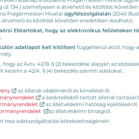
út 134.) személyesen is átvehető és kitöltést követően
rsi Polgármesteri Hivatal
ügyfélszolgálatán
(2040 Buda
s átvehető és kitöltést követően eredetiben leadható.
daörsi Ebtartókat, hogy az elektronikus felületeken t
.
ülön adatlapot kell kitölteni
függetlenül attól, hogy 
mély.
ogy az Ávtv. 42/B. § (2) bekezdése alapján az ebösszeír
kezelni a 42/A. § (4) bekezdés szerinti adatokat.
rvény
az állatok védelméről és kíméletéről,
ormányrendelet
a kedvtelésből tartott állatok tartásár
 Kormányrendelet
az állatvédelmi hatóság kijelöléséről,
) Kormányrendelet
az állatvédelmi bírságról.
t tesz adatszolgáltatási kötelezettségének!