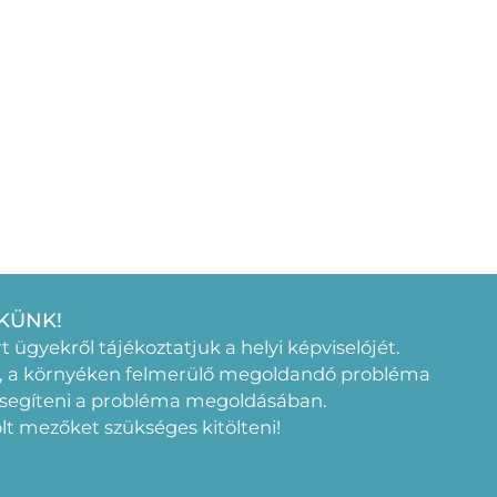
KÜNK!
rt ügyekről tájékoztatjuk a helyi képviselójét.
, a környéken felmerülő megoldandó probléma
 segíteni a probléma megoldásában.
elölt mezőket szükséges kitölteni!