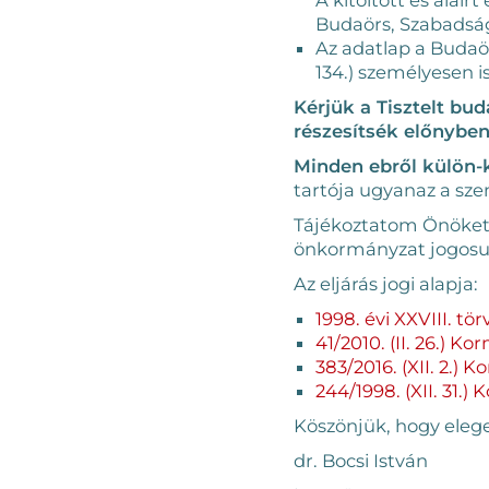
Budaörs, Szabadság 
Az adatlap a Budaö
134.) személyesen i
Kérjük a Tisztelt bu
részesítsék előnyben
Minden ebről külön-k
tartója ugyanaz a sze
Tájékoztatom Önöket, h
önkormányzat jogosult 
Az eljárás jogi alapja:
1998. évi XXVIII. tö
41/2010. (II. 26.) K
383/2016. (XII. 2.)
244/1998. (XII. 31.
Köszönjük, hogy elege
dr. Bocsi István