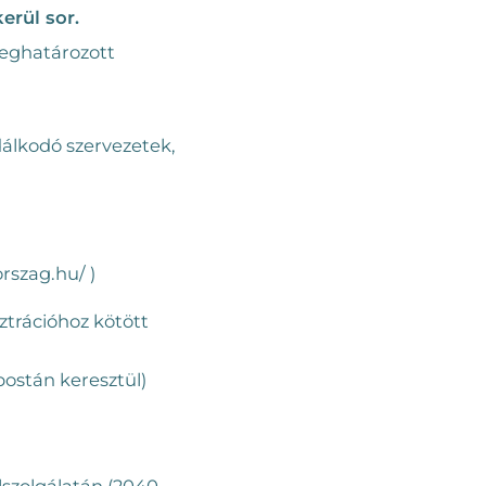
erül sor.
meghatározott
dálkodó szervezetek,
rszag.hu/ )
ztrációhoz kötött
ostán keresztül)
élszolgálatán (2040