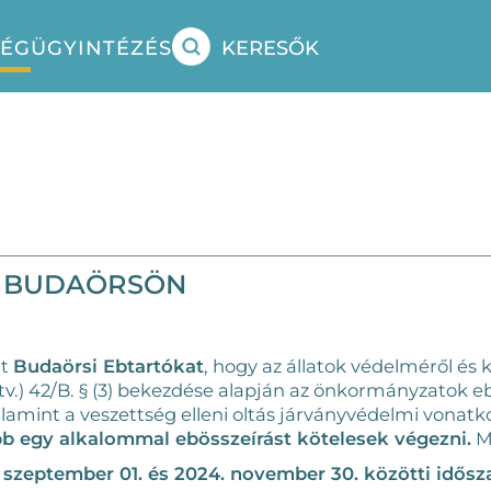
SÉG
ÜGYINTÉZÉS
KERESŐK
S BUDAÖRSÖN
lt
Budaörsi Ebtartókat
, hogy az állatok védelméről és k
vtv.) 42/B. § (3) bekezdése alapján az önkormányzatok e
lamint a veszettség elleni oltás járványvédelmi vonatko
b egy alkalommal ebösszeírást kötelesek végezni.
Mi
 szeptember 01. és 2024. november 30. közötti idős