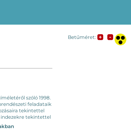
-
+
Betűméret:
íméletéről szóló 1998.
brendészeti feladataik
zásaira tekintettel
ndezekre tekintettel
zakban