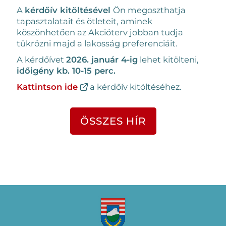
A
kérdőív kitöltésével
Ön megoszthatja
tapasztalatait és ötleteit, aminek
köszönhetően az Akcióterv jobban tudja
tükrözni majd a lakosság preferenciáit.
A kérdőívet
2026. január 4-ig
lehet kitölteni,
időigény kb. 10-15 perc.
Kattintson ide
a kérdőív kitöltéséhez.
ÖSSZES HÍR