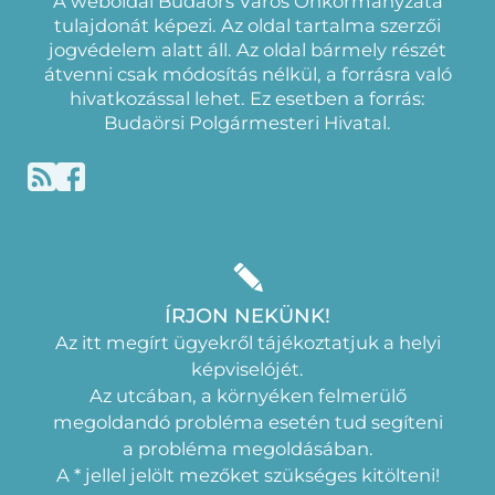
A weboldal Budaörs Város Önkormányzata
tulajdonát képezi. Az oldal tartalma szerzői
jogvédelem alatt áll. Az oldal bármely részét
átvenni csak módosítás nélkül, a forrásra való
hivatkozással lehet. Ez esetben a forrás:
Budaörsi Polgármesteri Hivatal.
ÍRJON NEKÜNK!
Az itt megírt ügyekről tájékoztatjuk a helyi
képviselójét.
Az utcában, a környéken felmerülő
megoldandó probléma esetén tud segíteni
a probléma megoldásában.
A * jellel jelölt mezőket szükséges kitölteni!