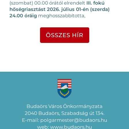
(szombat) 00.00 órától elrendelt
III. fokú
hőségriasztást 2026. július 01-én (szerda)
24.00 óráig
meghosszabbította,
ÖSSZES HÍR
Budaörs Város Önkormányzata
2040 Budaörs, Szabadság út 134.
E-mail: polgarmester@budaors.hu
web: www.budaors.hu