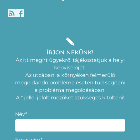
ÍRJON NEKÜNK!
Az itt megírt ügyekről tájékoztatjuk a helyi
képviselójét.
Az utcában, a környéken felmerülő
megoldandó probléma esetén tud segíteni
a probléma megoldásában.
A * jellel jelölt mezőket szükséges kitölteni!
Név*
Email cím*