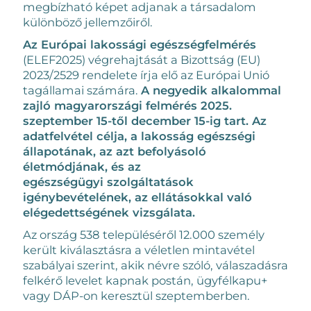
megbízható képet adjanak a társadalom
különböző jellemzőiről.
Az Európai lakossági egészségfelmérés
(ELEF2025) végrehajtását a Bizottság (EU)
2023/2529 rendelete írja elő az Európai Unió
tagállamai számára.
A negyedik alkalommal
zajló magyarországi felmérés
2025.
szeptember 15-től december 15-ig tart.
Az
adatfelvétel célja, a lakosság egészségi
állapotának, az azt befolyásoló
életmódjának, és az
egészségügyi szolgáltatások
igénybevételének, az ellátásokkal való
elégedettségének vizsgálata.
Az ország 538 településéről 12.000 személy
került kiválasztásra a véletlen mintavétel
szabályai szerint, akik névre szóló, válaszadásra
felkérő levelet kapnak postán, ügyfélkapu+
vagy DÁP-on keresztül szeptemberben.