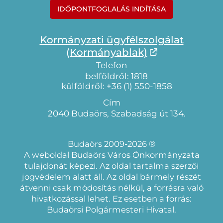
IDŐPONTFOGLALÁS INDÍTÁSA
Kormányzati ügyfélszolgálat
(Kormányablak)
Telefon
belföldről: 1818
külföldről: +36 (1) 550-1858
Cím
2040 Budaörs, Szabadság út 134.
Budaörs 2009-2026 ®
A weboldal Budaörs Város Önkormányzata
tulajdonát képezi. Az oldal tartalma szerzői
jogvédelem alatt áll. Az oldal bármely részét
átvenni csak módosítás nélkül, a forrásra való
hivatkozással lehet. Ez esetben a forrás:
Budaörsi Polgármesteri Hivatal.