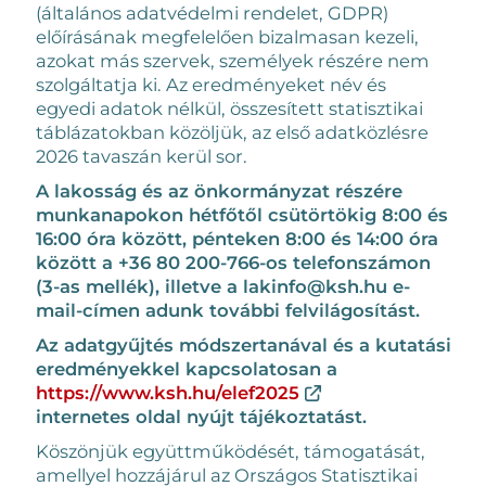
(általános adatvédelmi rendelet, GDPR)
előírásának megfelelően bizalmasan kezeli,
azokat más szervek, személyek részére nem
szolgáltatja ki. Az eredményeket név és
egyedi adatok nélkül, összesített statisztikai
táblázatokban közöljük, az első adatközlésre
2026 tavaszán kerül sor.
A lakosság és az önkormányzat részére
munkanapokon hétfőtől csütörtökig 8:00 és
16:00 óra között, pénteken 8:00 és 14:00 óra
között a +36 80 200-766-os telefonszámon
(3-as mellék), illetve a lakinfo@ksh.hu e-
mail-címen adunk további felvilágosítást.
Az adatgyűjtés módszertanával és a kutatási
eredményekkel kapcsolatosan a
https://www.ksh.hu/elef2025
internetes oldal nyújt tájékoztatást.
Köszönjük együttműködését, támogatását,
amellyel hozzájárul az Országos Statisztikai