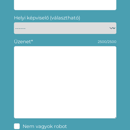
Helyi képviselő (választható)
Üzenet*
2500/2500
Nem vagyok robot