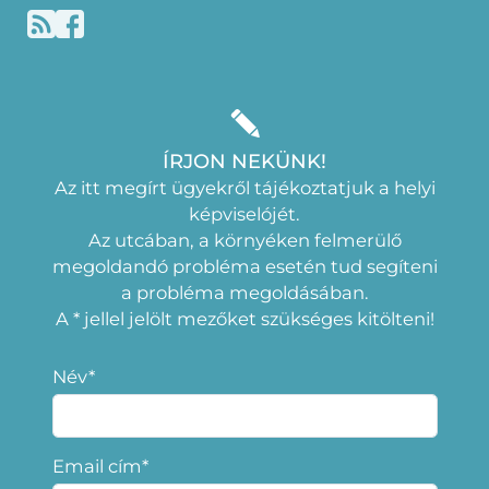
ÍRJON NEKÜNK!
Az itt megírt ügyekről tájékoztatjuk a helyi
képviselójét.
Az utcában, a környéken felmerülő
megoldandó probléma esetén tud segíteni
a probléma megoldásában.
A * jellel jelölt mezőket szükséges kitölteni!
Név*
Email cím*