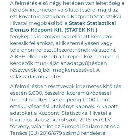
A felmérés első négy hetében van lehetőség a
kérdőív interneten való kitöltésére, majd az
ezt követő időszakban a Központi Statisztikai
Hivatal megbízásából a
Statek Statisztikai
Elemző Központ Kft. (STATEK Kft.)
fényképes igazolvánnyal ellátott kérdezői
keresik fel azokat, akik személyesen vagy
telefonon keresztül szeretnének válaszolni.
A KSH ellenőrizheti a terepen közreműködő
kérdezők munkáját az adatgyűjtésben
résztvevők újbóli megkeresésével. A
válaszadás önkéntes.
A felmérésben résztvevők internetes kitöltés
esetén 5.000, összeírói közreműködéssel
történt kitöltés esetén pedig 1.000 forint
értékű vásárlási utalványt kapnak. A kapott
adatokat a Központi Statisztikai Hivatal a
hivatalos statisztikáról szóló 2016. évi CLV.
törvény, valamint az Európai Parlament és a
Tanács (EU) 2016/679 számú rendelete