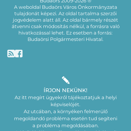
Budaörs 2009-2026 ®
A weboldal Budaörs Város Önkormányzata
tulajdonát képezi. Az oldal tartalma szerzői
jogvédelem alatt áll. Az oldal bármely részét
átvenni csak módosítás nélkül, a forrásra való
hivatkozással lehet. Ez esetben a forrás:
Budaörsi Polgármesteri Hivatal.
ÍRJON NEKÜNK!
Az itt megírt ügyekről tájékoztatjuk a helyi
képviselójét.
Az utcában, a környéken felmerülő
megoldandó probléma esetén tud segíteni
a probléma megoldásában.