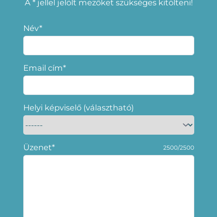
A * jellel jelölt mezőket szükséges kitölteni!
Név*
Email cím*
Helyi képviselő (választható)
Üzenet*
2500/2500