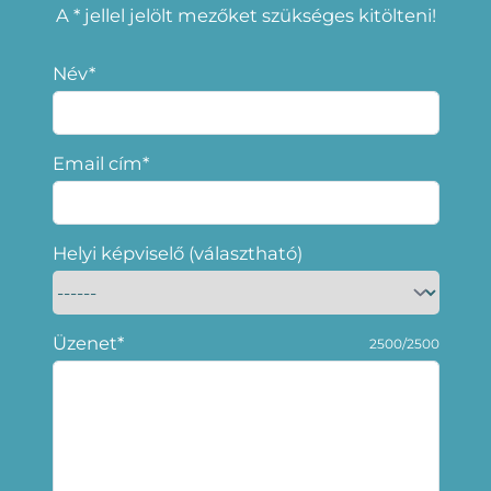
A * jellel jelölt mezőket szükséges kitölteni!
Név*
Email cím*
Helyi képviselő (választható)
Üzenet*
2500/2500