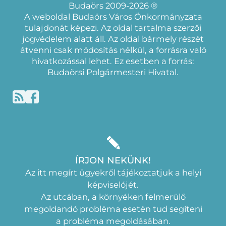
Budaörs 2009-2026 ®
A weboldal Budaörs Város Önkormányzata
tulajdonát képezi. Az oldal tartalma szerzői
jogvédelem alatt áll. Az oldal bármely részét
átvenni csak módosítás nélkül, a forrásra való
hivatkozással lehet. Ez esetben a forrás:
Budaörsi Polgármesteri Hivatal.
ÍRJON NEKÜNK!
Az itt megírt ügyekről tájékoztatjuk a helyi
képviselójét.
Az utcában, a környéken felmerülő
megoldandó probléma esetén tud segíteni
a probléma megoldásában.