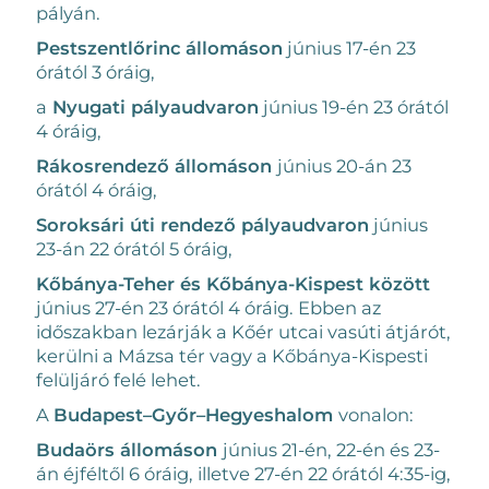
pályán.
Pestszentlőrinc
állomáson
június 17-én 23
órától 3 óráig,
a
Nyugati pályaudvaron
június 19-én 23 órától
4 óráig,
Rákosrendező állomáson
június 20-án 23
órától 4 óráig,
Soroksári úti rendező pályaudvaron
június
23-án 22 órától 5 óráig,
Kőbánya-Teher és Kőbánya-Kispest között
június 27-én 23 órától 4 óráig. Ebben az
időszakban lezárják a Kőér utcai vasúti átjárót,
kerülni a Mázsa tér vagy a Kőbánya-Kispesti
felüljáró felé lehet.
A
Budapest–Győr–Hegyeshalom
vonalon:
Budaörs állomáson
június 21-én, 22-én és 23-
án éjféltől 6 óráig, illetve 27-én 22 órától 4:35-ig,