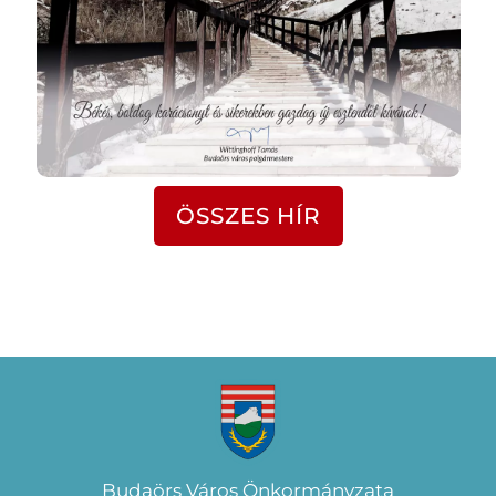
ÖSSZES HÍR
Budaörs Város Önkormányzata