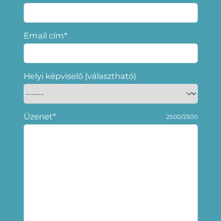
Email cím*
Helyi képviselő (választható)
Üzenet*
2500/2500