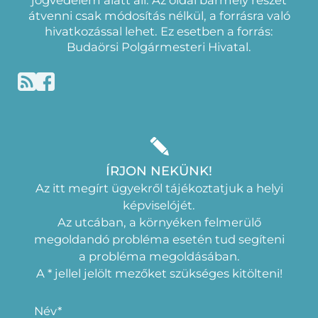
jogvédelem alatt áll. Az oldal bármely részét
átvenni csak módosítás nélkül, a forrásra való
hivatkozással lehet. Ez esetben a forrás:
Budaörsi Polgármesteri Hivatal.
ÍRJON NEKÜNK!
Az itt megírt ügyekről tájékoztatjuk a helyi
képviselójét.
Az utcában, a környéken felmerülő
megoldandó probléma esetén tud segíteni
a probléma megoldásában.
A * jellel jelölt mezőket szükséges kitölteni!
Név*