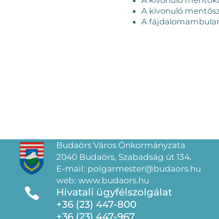
A kivonuló mentősz
A fájdalomambulanc
Budaörs Város Önkormányzata
2040 Budaörs, Szabadság út 134.
E-mail: polgarmester@budaors.hu
web: www.budaors.hu
Hivatali ügyfélszolgálat
+36 (23) 447-800
+36 (23) 447-967