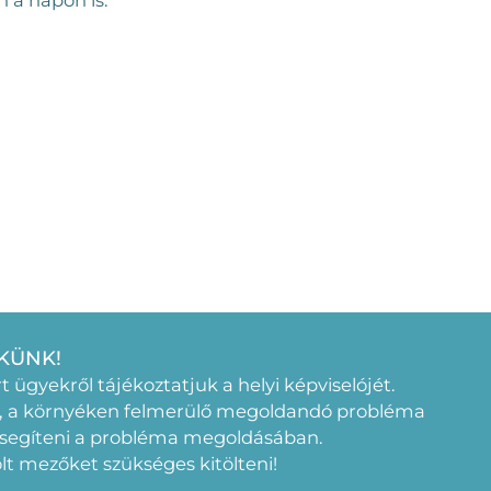
KÜNK!
rt ügyekről tájékoztatjuk a helyi képviselójét.
, a környéken felmerülő megoldandó probléma
 segíteni a probléma megoldásában.
elölt mezőket szükséges kitölteni!