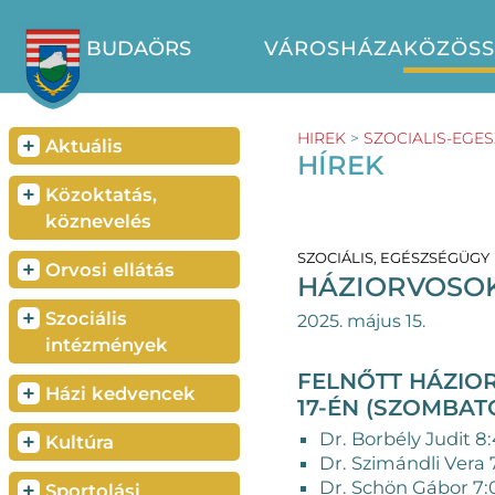
BUDAÖRS
VÁROSHÁZA
KÖZÖS
HIREK
>
SZOCIALIS-EGE
+
Aktuális
HÍREK
+
Közoktatás,
köznevelés
SZOCIÁLIS, EGÉSZSÉGÜGY
+
Orvosi ellátás
HÁZIORVOSOK
+
Szociális
2025. május 15.
intézmények
FELNŐTT HÁZIO
+
Házi kedvencek
17-ÉN (SZOMBAT
Dr. Borbély Judit 8:
+
Kultúra
Dr. Szimándli Vera 
Dr. Schön Gábor 7:
+
Sportolási