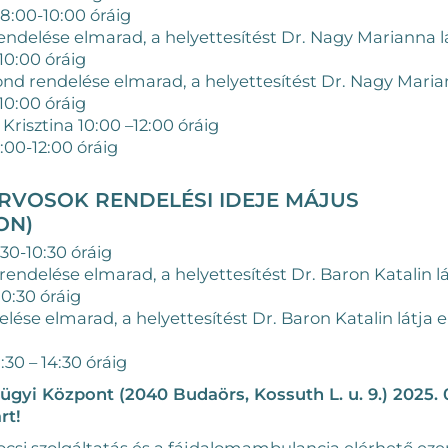
8:00-10:00 óráig
delése elmarad, a helyettesítést Dr. Nagy Marianna lát
10:00 óráig
nd rendelése elmarad, a helyettesítést Dr. Nagy Mariann
10:00 óráig
Krisztina 10:00 –12:00 óráig
:00-12:00 óráig
RVOSOK RENDELÉSI IDEJE MÁJUS
ON)
:30-10:30 óráig
endelése elmarad, a helyettesítést Dr. Baron Katalin lát
0:30 óráig
elése elmarad, a helyettesítést Dr. Baron Katalin látja 
:30 – 14:30 óráig
gyi Központ (2040 Budaörs, Kossuth L. u. 9.) 2025. 0
rt!
csi szolgáltatás és a fájdalomambulancia elérhető ezen