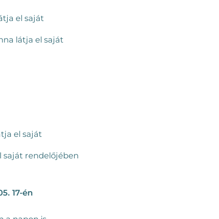
ja el saját
a látja el saját
ja el saját
el saját rendelőjében
5. 17-én
 a napon is.