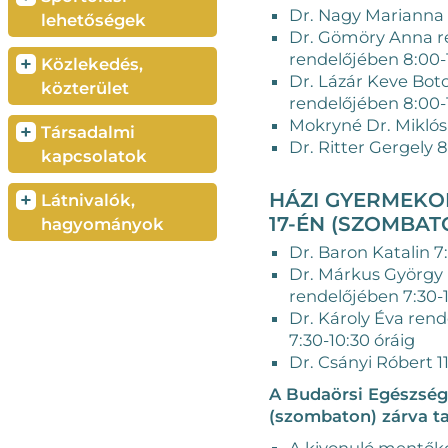
Dr. Nagy Marianna 
lehetőségek
Dr. Gömöry Anna ren
rendelőjében 8:00-
+
Közlekedés,
Dr. Lázár Keve Boto
közterület
rendelőjében 8:00-
Mokryné Dr. Miklós 
+
Társadalmi
Dr. Ritter Gergely 8
kapcsolatok
HÁZI GYERMEKO
+
Látnivalók,
17-ÉN (SZOMBAT
hagyományok
Dr. Baron Katalin 7
Dr. Márkus György r
rendelőjében 7:30-1
Dr. Károly Éva rend
7:30-10:30 óráig
Dr. Csányi Róbert 11
A Budaörsi Egészségü
(szombaton) zárva ta
A kivonuló mentőko