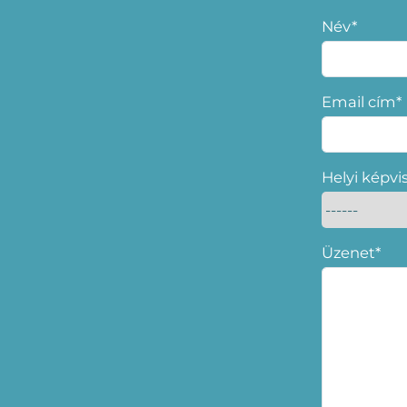
Név*
Email cím*
Helyi képvi
Üzenet*