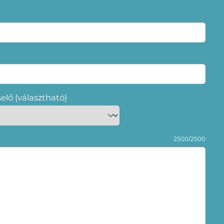
selő (választható)
2500/2500