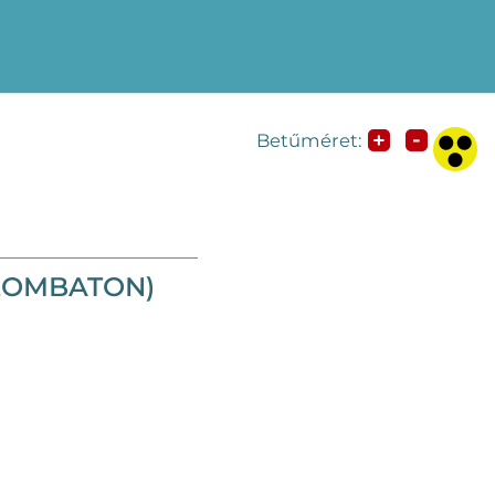
-
+
Betűméret:
SZOMBATON)