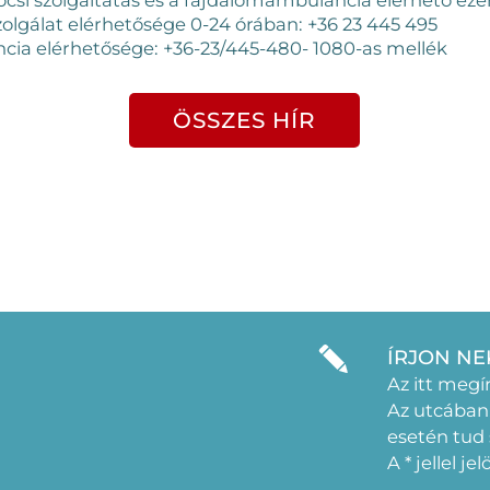
olgálat elérhetősége 0-24 órában: +36 23 445 495
ia elérhetősége: +36-23/445-480- 1080-as mellék
ÖSSZES HÍR
ÍRJON NE
Az itt megí
Az utcában
esetén tud
A * jellel j