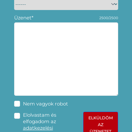
Üzenet*
2500/2500
Nem vagyok robot
Elolvastam és
ELKÜLDÖM
elfogadom az
AZ
adatkezelési
ÜZENETET