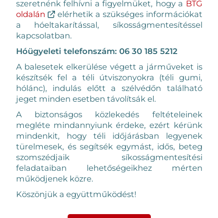
szeretnénk felhívni a figyelmüket, hogy a
BTG
oldalán
elérhetik a szükséges információkat
a hóeltakarítással, síkosságmentesítéssel
kapcsolatban.
Hóügyeleti telefonszám: 06 30 185 5212
A balesetek elkerülése végett a járműveket is
készítsék fel a téli útviszonyokra (téli gumi,
hólánc), indulás előtt a szélvédőn található
jeget minden esetben távolítsák el.
A biztonságos közlekedés feltételeinek
megléte mindannyiunk érdeke, ezért kérünk
mindenkit, hogy téli időjárásban legyenek
türelmesek, és segítsék egymást, idős, beteg
szomszédjaik síkosságmentesítési
feladataiban lehetőségeikhez mérten
működjenek közre.
Köszönjük a együttműködést!