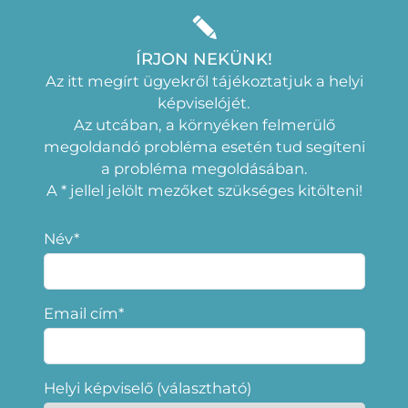
ÍRJON NEKÜNK!
Az itt megírt ügyekről tájékoztatjuk a helyi
képviselójét.
Az utcában, a környéken felmerülő
megoldandó probléma esetén tud segíteni
a probléma megoldásában.
A * jellel jelölt mezőket szükséges kitölteni!
Név*
Email cím*
Helyi képviselő (választható)