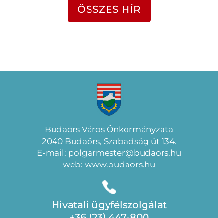
ÖSSZES HÍR
Budaörs Város Önkormányzata
2040 Budaörs, Szabadság út 134.
E-mail: polgarmester@budaors.hu
web: www.budaors.hu
Hivatali ügyfélszolgálat
+36 (23) 447-800