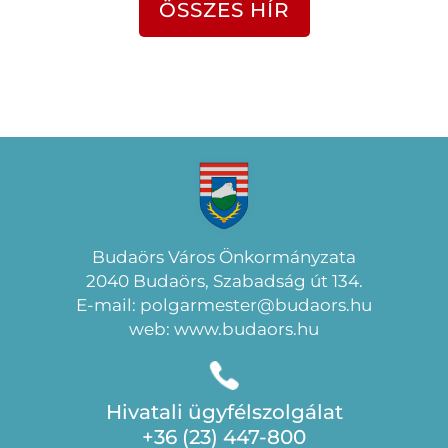
ÖSSZES HÍR
Budaörs Város Önkormányzata
2040 Budaörs, Szabadság út 134.
E-mail: polgarmester@budaors.hu
web: www.budaors.hu
Hivatali ügyfélszolgálat
+36 (23) 447-800