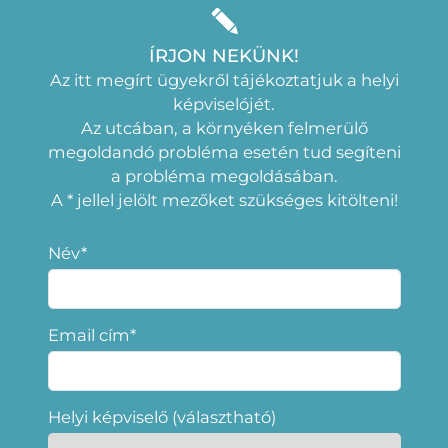
ÍRJON NEKÜNK!
Az itt megírt ügyekről tájékoztatjuk a helyi
képviselójét.
Az utcában, a környéken felmerülő
megoldandó probléma esetén tud segíteni
a probléma megoldásában.
A * jellel jelölt mezőket szükséges kitölteni!
Név*
Email cím*
Helyi képviselő (választható)