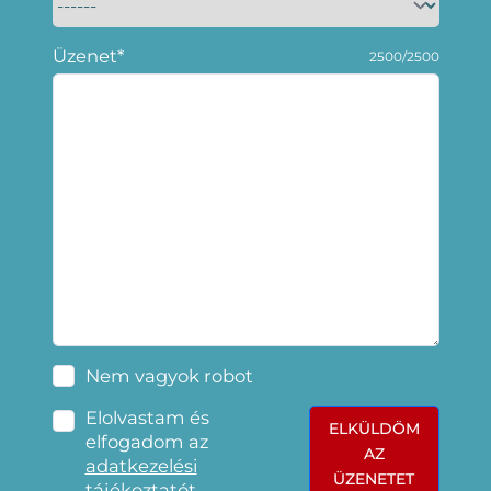
Üzenet*
2500/2500
Nem vagyok robot
Elolvastam és
ELKÜLDÖM
elfogadom az
AZ
adatkezelési
ÜZENETET
tájékoztatót
.