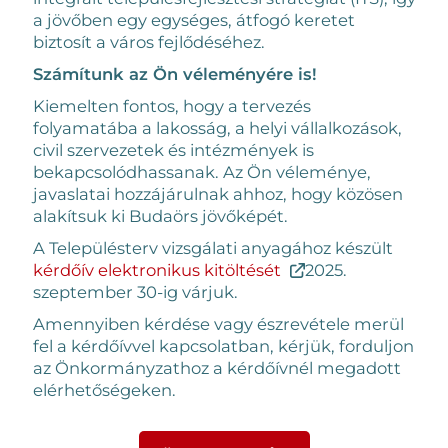
a jövőben egy egységes, átfogó keretet
biztosít a város fejlődéséhez.
Számítunk az Ön véleményére is!
Kiemelten fontos, hogy a tervezés
folyamatába a lakosság, a helyi vállalkozások,
civil szervezetek és intézmények is
bekapcsolódhassanak. Az Ön véleménye,
javaslatai hozzájárulnak ahhoz, hogy közösen
alakítsuk ki Budaörs jövőképét.
A Településterv vizsgálati anyagához készült
kérdőív elektronikus kitöltését
2025.
szeptember 30-ig várjuk.
Amennyiben kérdése vagy észrevétele merül
fel a kérdőívvel kapcsolatban, kérjük, forduljon
az Önkormányzathoz a kérdőívnél megadott
elérhetőségeken.