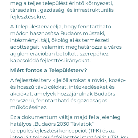
meg a teljes települést érintő környezeti,
társadalmi, gazdasági és infrastrukturális
fejlesztésekre.
A Településterv célja, hogy fenntartható
módon hasznosítsa Budaörs műszaki,
intézményi, táji, ökológiai és természeti
adottságait, valamint meghatározza a város
agglomerációban betöltött szerepéhez
kapcsolódó fejlesztési irányokat.
Miért fontos a Településterv?
A fejlesztési terv kijelöli azokat a rövid-, közép-
és hosszú távú célokat, intézkedéseket és
akciókat, amelyek hozzájárulnak Budaörs
tervszerű, fenntartható és gazdaságos
működéséhez.
Ez a dokumentum váltja majd fel a jelenleg
hatályos „Budaörs 2030 Távlatok”
településfejlesztési koncepciót (TFK) és az
integrált településfejlesztési stratégiát (ITS), így