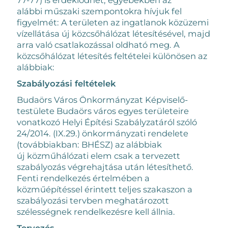
alábbi műszaki szempontokra hívjuk fel
figyelmét: A területen az ingatlanok közüzemi
vízellátása új közcsőhálózat létesítésével, majd
arra való csatlakozással oldható meg. A
közcsőhálózat létesítés feltételei különösen az
alábbiak:
Szabályozási feltételek
Budaörs Város Önkormányzat Képviselő-
testülete Budaörs város egyes területeire
vonatkozó Helyi Építési Szabályzatáról szóló
24/2014. (IX.29.) önkormányzati rendelete
(továbbiakban: BHÉSZ) az alábbiak
új közműhálózati elem csak a tervezett
szabályozás végrehajtása után létesíthető.
Fenti rendelkezés értelmében a
közműépítéssel érintett teljes szakaszon a
szabályozási tervben meghatározott
szélességnek rendelkezésre kell állnia.
Tervezés