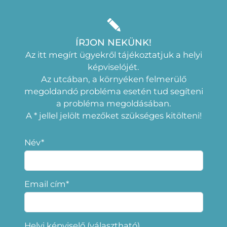
ÍRJON NEKÜNK!
Az itt megírt ügyekről tájékoztatjuk a helyi
képviselójét.
Az utcában, a környéken felmerülő
megoldandó probléma esetén tud segíteni
a probléma megoldásában.
A * jellel jelölt mezőket szükséges kitölteni!
Név*
Email cím*
Helyi képviselő (választható)