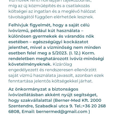
míg az új közműépítés és a csatlakozás
költségei az ingatlan és a meglévő hálózat
távolságától függően elérhetőek lesznek.
Felhívjuk figyelmét, hogy a saját célú
ivóvízmű, például kút használata –
különösen gyermekek és várandós nők
esetében – egészségügyi kockázatot
jelenthet, mivel a vízminőség nem minden
esetben felel meg a
5/2023. (I. 12.) Korm.
rendeletben meghatározott ivóvíz-minőségi
követelményeknek.
Kizárólag
engedélyezett és rendszeresen ellenőrzött
saját vízmű használata javasolt, azonban ezek
fenntartása jelentős költségekkel járhat.
Az önkormányzat a biztonságos
ivóvízellátásban akként nyújt segítséget,
hogy szakvállalattal (Berner-Med Kft. 2000
Szentendre, Szabadkai utca 9. Tel.:+36 20 268
6808, Email: bernermed@gmail.com )