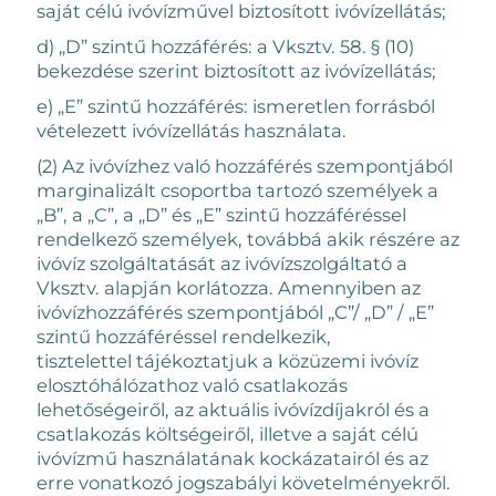
saját célú ivóvízművel biztosított ivóvízellátás;
d) „D” szintű hozzáférés: a Vksztv. 58. § (10)
bekezdése szerint biztosított az ivóvízellátás;
e) „E” szintű hozzáférés: ismeretlen forrásból
vételezett ivóvízellátás használata.
(2) Az ivóvízhez való hozzáférés szempontjából
marginalizált csoportba tartozó személyek a
„B”, a „C”, a „D” és „E” szintű hozzáféréssel
rendelkező személyek, továbbá akik részére az
ivóvíz szolgáltatását az ivóvízszolgáltató a
Vksztv. alapján korlátozza. Amennyiben az
ivóvízhozzáférés szempontjából „C”/ „D” / „E”
szintű hozzáféréssel rendelkezik,
tisztelettel tájékoztatjuk a közüzemi ivóvíz
elosztóhálózathoz való csatlakozás
lehetőségeiről, az aktuális ivóvízdíjakról és a
csatlakozás költségeiről, illetve a saját célú
ivóvízmű használatának kockázatairól és az
erre vonatkozó jogszabályi követelményekről.