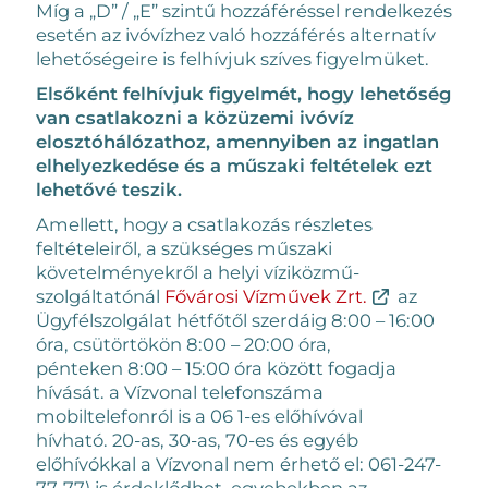
Míg a „D” / „E” szintű hozzáféréssel rendelkezés
esetén az ivóvízhez való hozzáférés alternatív
lehetőségeire is felhívjuk szíves figyelmüket.
Elsőként felhívjuk figyelmét, hogy lehetőség
van csatlakozni a közüzemi ivóvíz
elosztóhálózathoz,
amennyiben az ingatlan
elhelyezkedése és a műszaki feltételek ezt
lehetővé teszik.
Amellett, hogy a csatlakozás részletes
feltételeiről, a szükséges műszaki
követelményekről a helyi víziközmű-
szolgáltatónál
Fővárosi Vízművek Zrt.
az
Ügyfélszolgálat hétfőtől szerdáig 8:00 – 16:00
óra, csütörtökön 8:00 – 20:00 óra,
pénteken 8:00 – 15:00 óra között fogadja
hívását. a Vízvonal telefonszáma
mobiltelefonról is a 06 1-es előhívóval
hívható. 20-as, 30-as, 70-es és egyéb
előhívókkal a Vízvonal nem érhető el: 061-247-
77-77) is érdeklődhet, egyebekben az