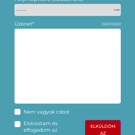
Üzenet*
2500/2500
Nem vagyok robot
Elolvastam és
ELKÜLDÖM
elfogadom az
AZ