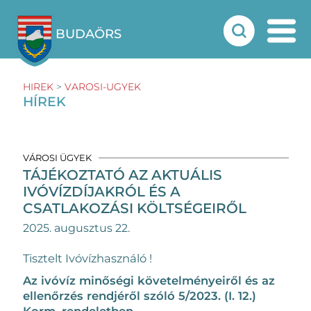
BUDAÖRS
HIREK
>
VAROSI-UGYEK
HÍREK
VÁROSI ÜGYEK
TÁJÉKOZTATÓ AZ AKTUÁLIS
IVÓVÍZDÍJAKRÓL ÉS A
CSATLAKOZÁSI KÖLTSÉGEIRŐL
2025. augusztus 22.
Tisztelt Ivóvízhasználó !
Az ivóvíz minőségi követelményeiről és az
ellenőrzés rendjéről szóló 5/2023. (I. 12.)
Korm. rendeletben