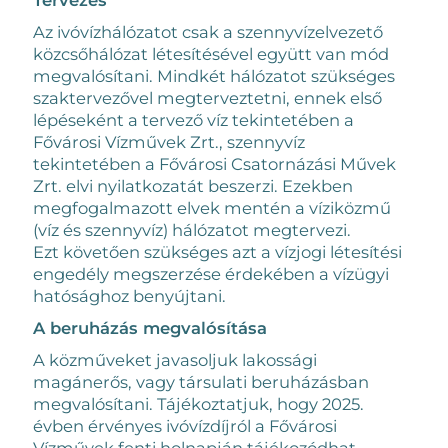
Az ivóvízhálózatot csak a szennyvízelvezető
közcsőhálózat létesítésével együtt van mód
megvalósítani. Mindkét hálózatot szükséges
szaktervezővel megterveztetni, ennek első
lépéseként a tervező víz tekintetében a
Fővárosi Vízművek Zrt., szennyvíz
tekintetében a Fővárosi Csatornázási Művek
Zrt. elvi nyilatkozatát beszerzi. Ezekben
megfogalmazott elvek mentén a víziközmű
(víz és szennyvíz) hálózatot megtervezi.
Ezt követően szükséges azt a vízjogi létesítési
engedély megszerzése érdekében a vízügyi
hatósághoz benyújtani.
A beruházás megvalósítása
A közműveket javasoljuk lakossági
magánerős, vagy társulati beruházásban
megvalósítani. Tájékoztatjuk, hogy 2025.
évben érvényes ivóvízdíjról a Fővárosi
Vízművek fenti holnapján tájékozódhat,