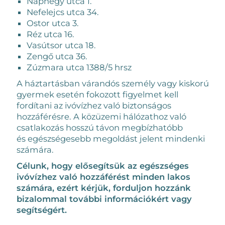
Naphegy utca 1.
Nefelejcs utca 34.
Ostor utca 3.
Réz utca 16.
Vasútsor utca 18.
Zengő utca 36.
Zúzmara utca 1388/5 hrsz
A háztartásban várandós személy vagy kiskorú
gyermek esetén fokozott figyelmet kell
fordítani az ivóvízhez való biztonságos
hozzáférésre. A közüzemi hálózathoz való
csatlakozás hosszú távon megbízhatóbb
és egészségesebb megoldást jelent mindenki
számára.
Célunk, hogy elősegítsük az egészséges
ivóvízhez való hozzáférést minden lakos
számára, ezért kérjük, forduljon hozzánk
bizalommal további információkért vagy
segítségért.