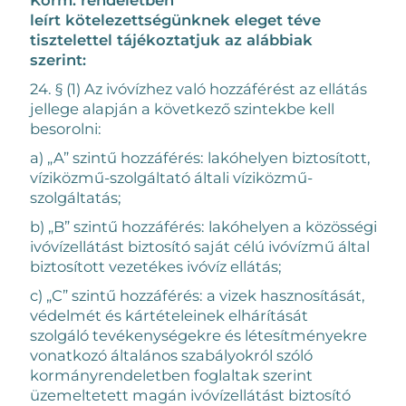
leírt kötelezettségünknek eleget téve
tisztelettel tájékoztatjuk az alábbiak
szerint:
24. § (1) Az ivóvízhez való hozzáférést az ellátás
jellege alapján a következő szintekbe kell
besorolni:
a) „A” szintű hozzáférés: lakóhelyen biztosított,
víziközmű-szolgáltató általi víziközmű-
szolgáltatás;
b) „B” szintű hozzáférés: lakóhelyen a közösségi
ivóvízellátást biztosító saját célú ivóvízmű által
biztosított vezetékes ivóvíz ellátás;
c) „C” szintű hozzáférés: a vizek hasznosítását,
védelmét és kártételeinek elhárítását
szolgáló tevékenységekre és létesítményekre
vonatkozó általános szabályokról szóló
kormányrendeletben foglaltak szerint
üzemeltetett magán ivóvízellátást biztosító