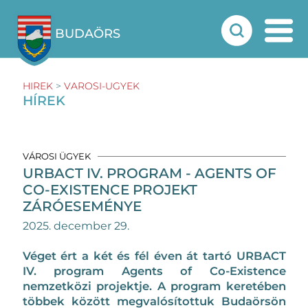
BUDAÖRS
HIREK
>
VAROSI-UGYEK
HÍREK
VÁROSI ÜGYEK
URBACT IV. PROGRAM - AGENTS OF
CO-EXISTENCE PROJEKT
ZÁRÓESEMÉNYE
2025. december 29.
Véget ért a két és fél éven át tartó URBACT
IV. program Agents of Co-Existence
nemzetközi projektje. A program keretében
többek között megvalósítottuk Budaörsön