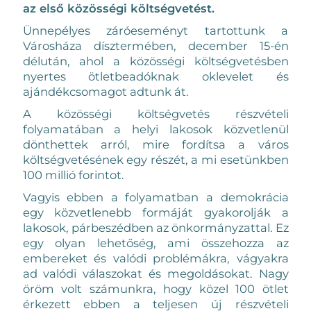
az első közösségi költségvetést.
Ünnepélyes záróeseményt tartottunk a
Városháza dísztermében, december 15-én
délután, ahol a közösségi költségvetésben
nyertes ötletbeadóknak oklevelet és
ajándékcsomagot adtunk át.
A közösségi költségvetés részvételi
folyamatában a helyi lakosok közvetlenül
dönthettek arról, mire fordítsa a város
költségvetésének egy részét, a mi esetünkben
100 millió forintot.
Vagyis ebben a folyamatban a demokrácia
egy közvetlenebb formáját gyakorolják a
lakosok, párbeszédben az önkormányzattal. Ez
egy olyan lehetőség, ami összehozza az
embereket és valódi problémákra, vágyakra
ad valódi válaszokat és megoldásokat. Nagy
öröm volt számunkra, hogy közel 100 ötlet
érkezett ebben a teljesen új részvételi