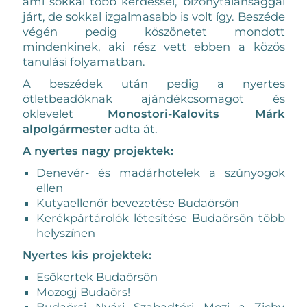
ami sokkal több kérdéssel, bizonytalansággal
járt, de sokkal izgalmasabb is volt így. Beszéde
végén pedig köszönetet mondott
mindenkinek, aki rész vett ebben a közös
tanulási folyamatban.
A beszédek után pedig a nyertes
ötletbeadóknak ajándékcsomagot és
oklevelet
Monostori-Kalovits Márk
alpolgármester
adta át.
A nyertes nagy projektek:
Denevér- és madárhotelek a szúnyogok
ellen
Kutyaellenőr bevezetése Budaörsön
Kerékpártárolók létesítése Budaörsön több
helyszínen
Nyertes kis projektek:
Esőkertek Budaörsön
Mozogj Budaörs!
Budaörsi Nyári Szabadtéri Mozi a Zichy