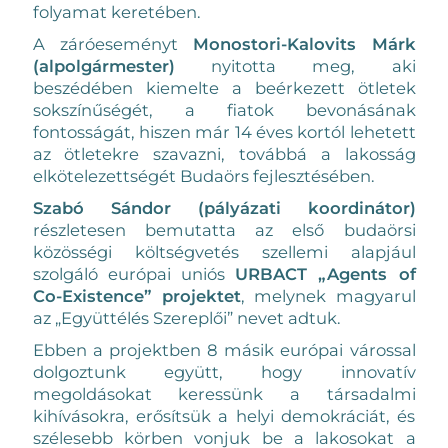
folyamat keretében.
A záróeseményt
Monostori-Kalovits Márk
(alpolgármester)
nyitotta meg, aki
beszédében kiemelte a beérkezett ötletek
sokszínűségét, a fiatok bevonásának
fontosságát, hiszen már 14 éves kortól lehetett
az ötletekre szavazni, továbbá a lakosság
elkötelezettségét Budaörs fejlesztésében.
Szabó Sándor (pályázati koordinátor)
részletesen bemutatta az első budaörsi
közösségi költségvetés szellemi alapjául
szolgáló európai uniós
URBACT „Agents of
Co-Existence” projektet
, melynek magyarul
az „Együttélés Szereplői” nevet adtuk.
Ebben a projektben 8 másik európai várossal
dolgoztunk együtt, hogy innovatív
megoldásokat keressünk a társadalmi
kihívásokra, erősítsük a helyi demokráciát, és
szélesebb körben vonjuk be a lakosokat a