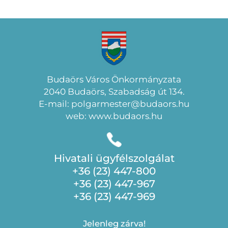
Budaörs Város Önkormányzata
2040 Budaörs, Szabadság út 134.
E-mail: polgarmester@budaors.hu
web: www.budaors.hu
Hivatali ügyfélszolgálat
+36 (23) 447-800
+36 (23) 447-967
+36 (23) 447-969
Jelenleg zárva!