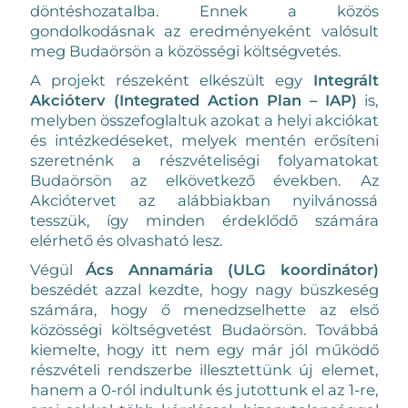
döntéshozatalba. Ennek a közös
gondolkodásnak az eredményeként valósult
meg Budaörsön a közösségi költségvetés.
A projekt részeként elkészült egy
Integrált
Akcióterv (Integrated Action Plan – IAP)
is,
melyben összefoglaltuk azokat a helyi akciókat
és intézkedéseket, melyek mentén erősíteni
szeretnénk a részvételiségi folyamatokat
Budaörsön az elkövetkező években. Az
Akciótervet az alábbiakban nyilvánossá
tesszük, így minden érdeklődő számára
elérhető és olvasható lesz.
Végül
Ács Annamária (ULG koordinátor)
beszédét azzal kezdte, hogy nagy büszkeség
számára, hogy ő menedzselhette az első
közösségi költségvetést Budaörsön. Továbbá
kiemelte, hogy itt nem egy már jól működő
részvételi rendszerbe illesztettünk új elemet,
hanem a 0-ról indultunk és jutottunk el az 1-re,