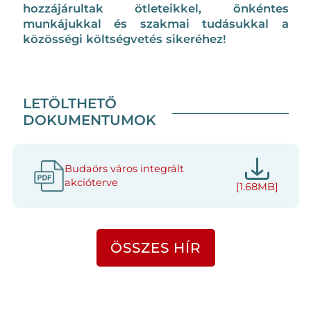
hozzájárultak ötleteikkel, önkéntes
munkájukkal és szakmai tudásukkal a
közösségi költségvetés sikeréhez!
LETÖLTHETŐ
DOKUMENTUMOK
Budaörs város integrált
akcióterve
[1.68MB]
ÖSSZES HÍR