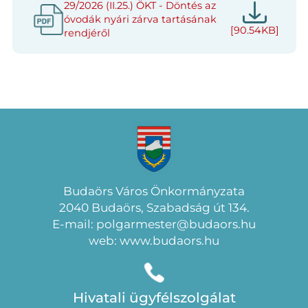
29/2026 (II.25.) ÖKT - Döntés az
óvodák nyári zárva tartásának
[90.54KB]
rendjéről
Budaörs Város Önkormányzata
2040 Budaörs, Szabadság út 134.
E-mail: polgarmester@budaors.hu
web: www.budaors.hu
Hivatali ügyfélszolgálat