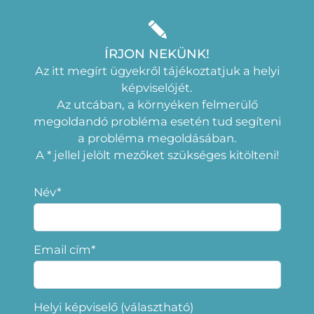
ÍRJON NEKÜNK!
Az itt megírt ügyekről tájékoztatjuk a helyi
képviselójét.
Az utcában, a környéken felmerülő
megoldandó probléma esetén tud segíteni
a probléma megoldásában.
A * jellel jelölt mezőket szükséges kitölteni!
Név*
Email cím*
Helyi képviselő (választható)