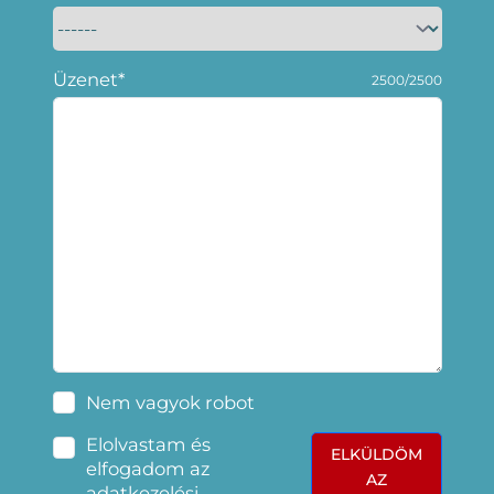
Üzenet*
2500/2500
Nem vagyok robot
Elolvastam és
ELKÜLDÖM
elfogadom az
AZ
adatkezelési