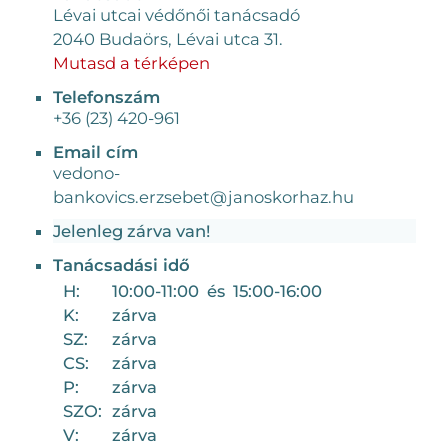
Lévai utcai védőnői tanácsadó
2040 Budaörs, Lévai utca 31.
Mutasd a térképen
Telefonszám
+36 (23) 420-961
Email cím
vedono-
bankovics.erzsebet@janoskorhaz.hu
Jelenleg zárva van!
Tanácsadási idő
H:
10:00-11:00 és 15:00-16:00
K:
zárva
SZ:
zárva
CS:
zárva
P:
zárva
SZO:
zárva
V:
zárva