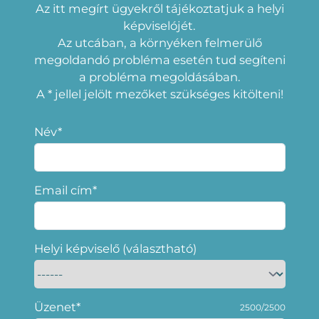
Az itt megírt ügyekről tájékoztatjuk a helyi
képviselójét.
Az utcában, a környéken felmerülő
megoldandó probléma esetén tud segíteni
a probléma megoldásában.
A * jellel jelölt mezőket szükséges kitölteni!
Név*
Email cím*
Helyi képviselő (választható)
Üzenet*
2500/2500