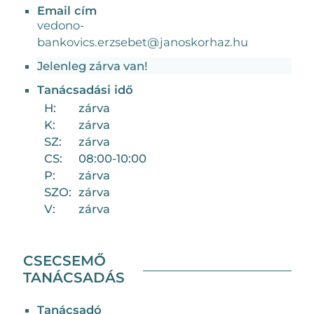
Email cím
vedono-
bankovics.erzsebet@janoskorhaz.hu
Jelenleg zárva van!
Tanácsadási idő
H:
zárva
K:
zárva
SZ:
zárva
CS:
08:00-10:00
P:
zárva
SZO:
zárva
V:
zárva
CSECSEMŐ
TANÁCSADÁS
Tanácsadó