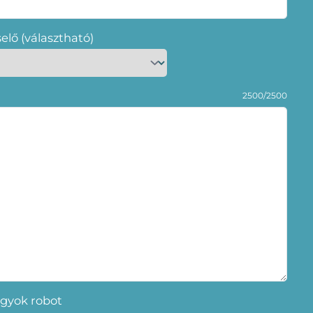
selő (választható)
2500/2500
gyok robot