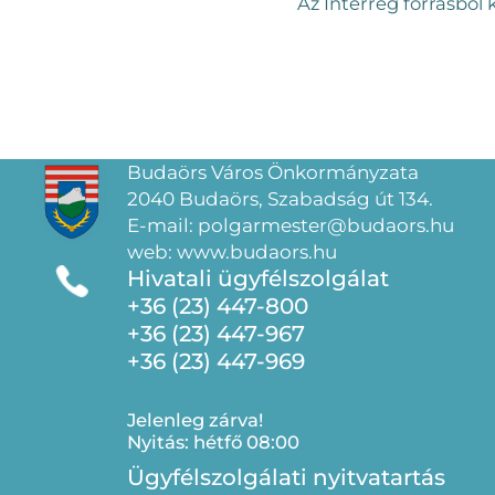
Az Interreg forrásbó
Budaörs Város Önkormányzata
2040 Budaörs, Szabadság út 134.
E-mail: polgarmester@budaors.hu
web: www.budaors.hu
Hivatali ügyfélszolgálat
+36 (23) 447-800
+36 (23) 447-967
+36 (23) 447-969
Jelenleg zárva!
Nyitás: hétfő 08:00
Ügyfélszolgálati nyitvatartás