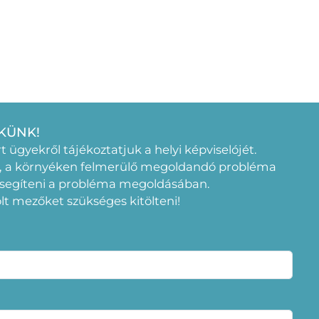
KÜNK!
rt ügyekről tájékoztatjuk a helyi képviselójét.
, a környéken felmerülő megoldandó probléma
 segíteni a probléma megoldásában.
elölt mezőket szükséges kitölteni!