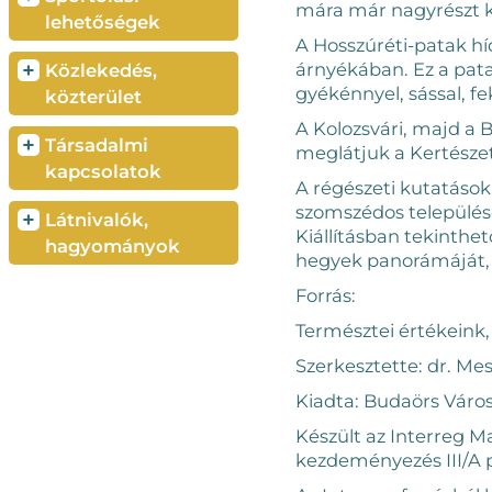
mára már nagyrészt 
lehetőségek
A Hosszúréti-patak hí
+
árnyékában. Ez a pata
Közlekedés,
gyékénnyel, sással, fe
közterület
A Kolozsvári, majd a 
+
Társadalmi
meglátjuk a Kertésze
kapcsolatok
A régészeti kutatások 
szomszédos települése
+
Látnivalók,
Kiállításban tekinth
hagyományok
hegyek panorámáját, 
Forrás:
Természtei értékeink,
Szerkesztette: dr. Mes
Kiadta: Budaörs Váro
Készült az Interreg 
kezdeményezés III/A 