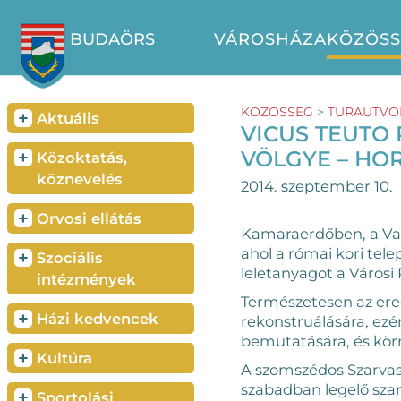
BUDAÖRS
VÁROSHÁZA
KÖZÖS
KOZOSSEG
>
TURAUTVO
+
Aktuális
VICUS TEUTO
VÖLGYE – HO
+
Közoktatás,
köznevelés
2014. szeptember 10.
+
Orvosi ellátás
Kamaraerdőben, a Vasú
ahol a római kori tele
+
Szociális
leletanyagot a Városi
intézmények
Természetesen az ered
+
Házi kedvencek
rekonstruálására, ez
bemutatására, és körn
+
Kultúra
A szomszédos Szarva
szabadban legelő szar
+
Sportolási