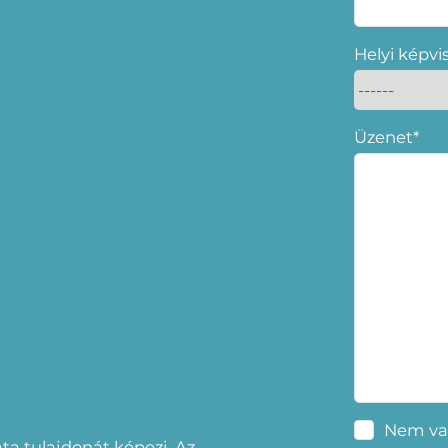
Helyi képvi
Üzenet*
Nem va
a tulajdonát képezi. Az