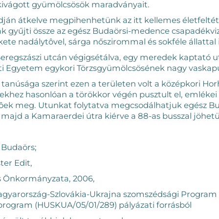
kivágott gyümölcsösök maradványait.
dján átkelve megpihenhetünk az itt kellemes életfeltéte
k gyűjti össze az egész Budaörsi-medence csapadékviz
kete nadálytôvel, sárga nőszirommal és sokféle állattal 
Beregszászi utcán végigsétálva, egy meredek kaptató ut
ti Egyetem egykori Törzsgyümölcsösének nagy vaskapu
tanúsága szerint ezen a területen volt a középkori Horh
khez hasonlóan a törökkor végén pusztult el, emlékei 
etôek meg. Utunkat folytatva megcsodálhatjuk egész Bu
majd a Kamaraerdei útra kiérve a 88-as busszal jöhetü
 Budaörs;
ter Edit,
s Önkormányzata, 2006,
Magyarország-Szlovákia-Ukrajna szomszédsági Program
program (HUSKUA/05/01/289) pályázati forrásból