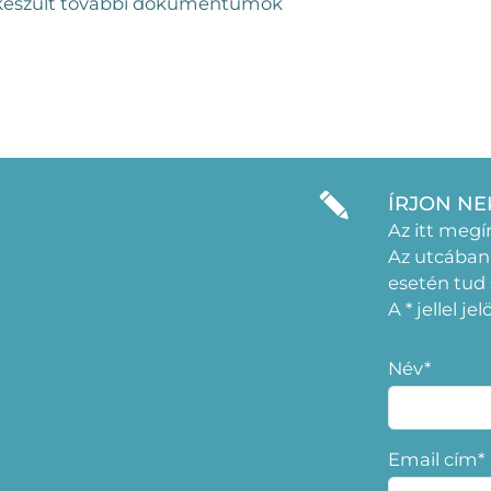
l készült további dokumentumok
ÍRJON NE
Az itt megí
Az utcában
esetén tud
A * jellel j
Név*
Email cím*