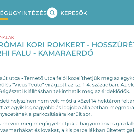
SÉG
ÜGYINTÉZÉS
KERESŐK
NALAK
 RÓMAI KORI ROMKERT - HOSSZÚRÉ
RHI FALU - KAMARAERDŐ
t utca - Temető utca felől közelíthetjük meg az egykor
pülés "Vicus Teuto" virágzott az isz. 1-4. században. Az e
 Régészeti Kiállításban tekinthetik meg az érdeklődők.
eti helyszínen nem volt mód a közel 14 hektáron feltárt
ért az egyik legnagyobb és legjobb állapotban megmara
yezetének a parkosítására került sor.
s-mezőn még megfigyelhetjük a hagyományos gazdálk
vasmarhákat és lovakat, a kis parcellákban ültetett 