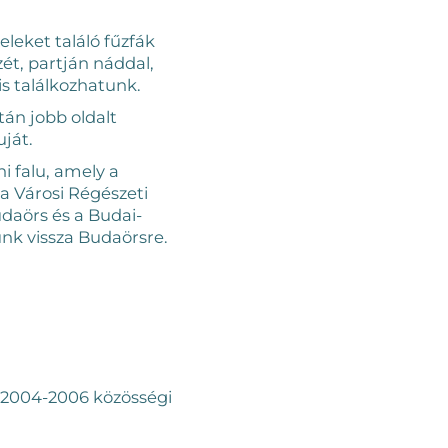
leket találó fűzfák
ét, partján náddal,
is találkozhatunk.
án jobb oldalt
ját.
i falu, amely a
a Városi Régészeti
daörs és a Budai-
nk vissza Budaörsre.
 2004-2006 közösségi