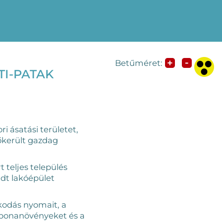
-
+
Betűméret:
TI-PATAK
i ásatási területet,
lőkerült gazdag
 teljes település
dt lakóépület
odás nyomait, a
gabonanövényeket és a