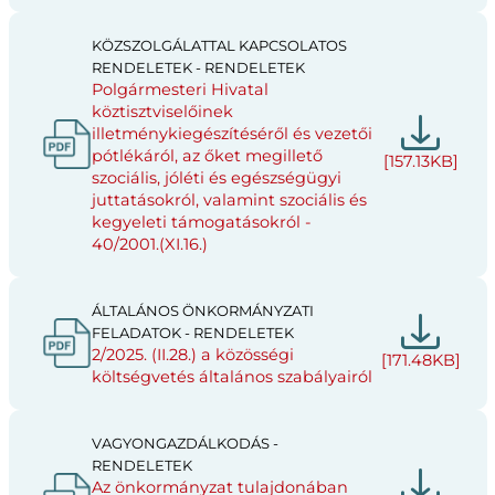
KÖZSZOLGÁLATTAL KAPCSOLATOS
RENDELETEK - RENDELETEK
Polgármesteri Hivatal
köztisztviselőinek
illetménykiegészítéséről és vezetői
pótlékáról, az őket megillető
[157.13KB]
szociális, jóléti és egészségügyi
juttatásokról, valamint szociális és
kegyeleti támogatásokról -
40/2001.(XI.16.)
ÁLTALÁNOS ÖNKORMÁNYZATI
FELADATOK - RENDELETEK
2/2025. (II.28.) a közösségi
[171.48KB]
költségvetés általános szabályairól
VAGYONGAZDÁLKODÁS -
RENDELETEK
Az önkormányzat tulajdonában