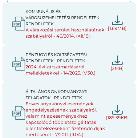
KOMMUNÁLIS ÉS
VÁROSÜZEMELTETÉSI RENDELETEK -
RENDELETEK
[1.69MB]
A várakozási terület használatának
szabályairól - 46/2014. (XII.18.)
PÉNZÜGYI ÉS KÖLTSÉGVETÉSI
RENDELETEK - RENDELETEK
2024. évi zárszámadásáról,
[2MB]
mellékletekkel - 14/2025. (V.30.)
ÁLTALÁNOS ÖNKORMÁNYZATI
FELADATOK - RENDELETEK
Egyes anyakönyvi események
engedélyezésének szabályairól,
valamint az eseményekhez
[189.39KB]
kapcsolódó többletszolgáltatás
ellentételezéseként fizetendő díjak
mértékéről - 7/2011. (II.04.)