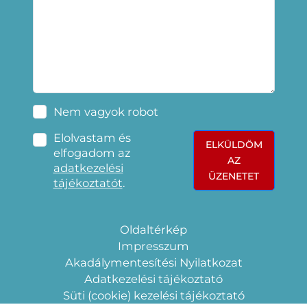
Nem vagyok robot
Elolvastam és
ELKÜLDÖM
elfogadom az
AZ
adatkezelési
ÜZENETET
tájékoztatót
.
Oldaltérkép
Impresszum
Akadálymentesítési Nyilatkozat
Adatkezelési tájékoztató
Süti (cookie) kezelési tájékoztató