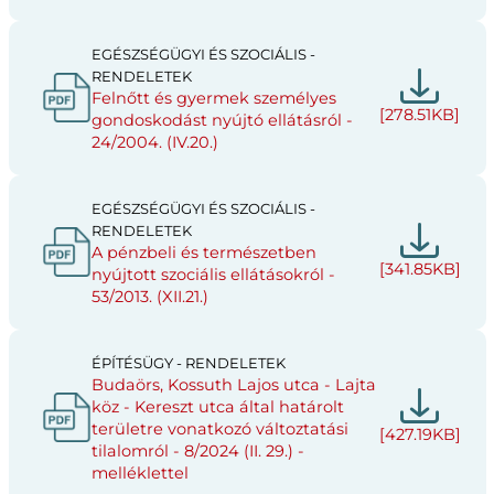
EGÉSZSÉGÜGYI ÉS SZOCIÁLIS -
RENDELETEK
Felnőtt és gyermek személyes
[278.51KB]
gondoskodást nyújtó ellátásról -
24/2004. (IV.20.)
EGÉSZSÉGÜGYI ÉS SZOCIÁLIS -
RENDELETEK
A pénzbeli és természetben
[341.85KB]
nyújtott szociális ellátásokról -
53/2013. (XII.21.)
ÉPÍTÉSÜGY - RENDELETEK
Budaörs, Kossuth Lajos utca - Lajta
köz - Kereszt utca által határolt
területre vonatkozó változtatási
[427.19KB]
tilalomról - 8/2024 (II. 29.) -
melléklettel