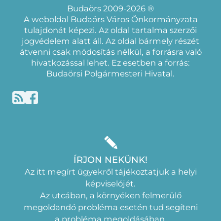
Budaörs 2009-2026 ®
A weboldal Budaörs Város Önkormányzata
tulajdonát képezi. Az oldal tartalma szerzői
jogvédelem alatt áll. Az oldal bármely részét
átvenni csak módosítás nélkül, a forrásra való
hivatkozással lehet. Ez esetben a forrás:
Budaörsi Polgármesteri Hivatal.
ÍRJON NEKÜNK!
Az itt megírt ügyekről tájékoztatjuk a helyi
képviselójét.
Az utcában, a környéken felmerülő
megoldandó probléma esetén tud segíteni
a probléma megoldásában.