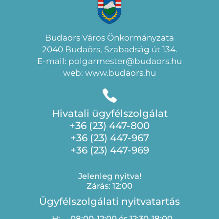
Budaörs Város Önkormányzata
2040 Budaörs, Szabadság út 134.
E-mail: polgarmester@budaors.hu
web: www.budaors.hu
Hivatali ügyfélszolgálat
+36 (23) 447-800
+36 (23) 447-967
+36 (23) 447-969
Jelenleg nyitva!
Zárás: 12:00
Ügyfélszolgálati nyitvatartás
H:
08:00-12:00 és 12:30-18:00