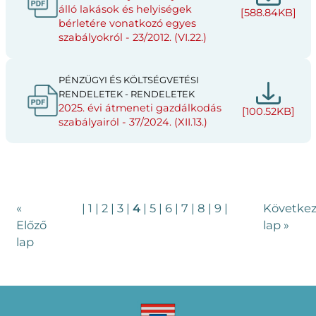
álló lakások és helyiségek
[588.84KB]
bérletére vonatkozó egyes
szabályokról - 23/2012. (VI.22.)
PÉNZÜGYI ÉS KÖLTSÉGVETÉSI
RENDELETEK - RENDELETEK
2025. évi átmeneti gazdálkodás
[100.52KB]
szabályairól - 37/2024. (XII.13.)
«
|
1
|
2
|
3
|
4
|
5
|
6
|
7
|
8
|
9
|
Követke
Előző
lap »
lap