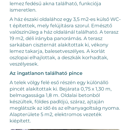
lemez fedésű akna található, funkciója
ismeretlen.
A ház északi oldalához egy 3,5 m2-es külső WC-
t építettek, mely felújításra szorul. Emésztő
valószínűleg a ház oldalánál található. A terasz
19 m2, déli irányba panorámás. A terasz
sarkában ciszternát alakítottak ki, vékony
lemez takarja, balesetveszélyes. A korlát
oszlopai elhajlottak, a deszkák korhadtak,
veszélyesek.
Az ingatlanon található pince
A telek völgy felé eső részén egy különálló
pincét alakítottak ki. Bejárata 0,75 x 1,30 m,
belmagassága 1,8 m. Oldalai betonból
készültek, földes padlójú, száraz, ajtaján
meglátszik az idő és az elhanyagoltság nyoma.
Alapterülete 5 m2, elektromos vezeték
kiépített.