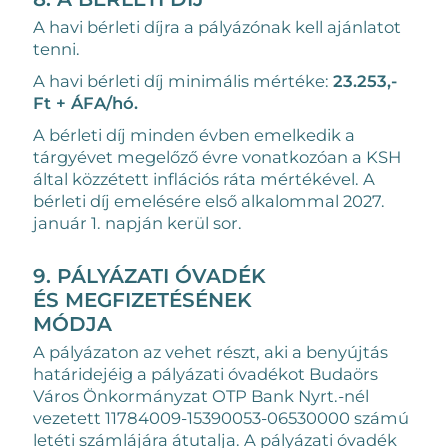
A havi bérleti díjra a pályázónak kell ajánlatot
tenni.
A havi bérleti díj minimális mértéke:
23.253,-
Ft + ÁFA/hó.
A bérleti díj minden évben emelkedik a
tárgyévet megelőző évre vonatkozóan a KSH
által közzétett inflációs ráta mértékével. A
bérleti díj emelésére első alkalommal 2027.
január 1. napján kerül sor.
9. PÁLYÁZATI ÓVADÉK
ÉS MEGFIZETÉSÉNEK
MÓDJA
A pályázaton az vehet részt, aki a benyújtás
határidejéig a pályázati óvadékot Budaörs
Város Önkormányzat OTP Bank Nyrt.-nél
vezetett 11784009-15390053-06530000 számú
letéti számlájára átutalja. A pályázati óvadék