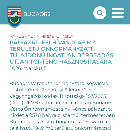
BUDAÖRS
VAROSHAZA
>
HIRDETOTABLA
PÁLYÁZATI FELHÍVÁS: 1049 M2
TERÜLETŰ ÖNKORMÁNYZATI
TULAJDONÚ INGATLAN BÉRBEADÁS
ÚTJÁN TÖRTÉNŐ HASZNOSÍTÁSÁRA
2026. március 5.
Budaörs Város Önkormányzata Képviselő-
testületének Pénzügyi Ellenőrző és
Vagyongazdálkodási Bizottsága 157/2025.
(IX.10) PEVB sz. határozata alapján Budaörs
Város Önkormányzata nyilvános pályázatot
hirdet a 9578 helyrajzi számú, természetben
Budaörsön, a Cserebogár utca 25. szám alatt
található, 1049 m2 területű önkormányzati