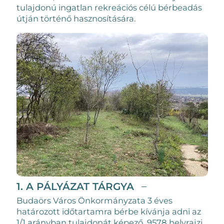
tulajdonú ingatlan rekreációs célú bérbeadás
útján történő hasznosítására.
1. A PÁLYÁZAT TÁRGYA
Budaörs Város Önkormányzata 3 éves
határozott időtartamra bérbe kívánja adni az
1/1 arányban tulajdonát képező, 9578 helyrajzi