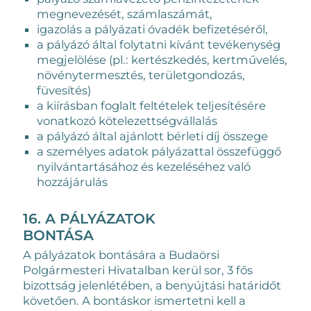
megnevezését, számlaszámát,
igazolás a pályázati óvadék befizetéséről,
a pályázó által folytatni kívánt tevékenység
megjelölése (pl.: kertészkedés, kertművelés,
növénytermesztés, területgondozás,
füvesítés)
a kiírásban foglalt feltételek teljesítésére
vonatkozó kötelezettségvállalás
a pályázó által ajánlott bérleti díj összege
a személyes adatok pályázattal összefüggő
nyilvántartásához és kezeléséhez való
hozzájárulás
16. A PÁLYÁZATOK
BONTÁSA
A pályázatok bontására a Budaörsi
Polgármesteri Hivatalban kerül sor, 3 fős
bizottság jelenlétében, a benyújtási határidőt
követően. A bontáskor ismertetni kell a