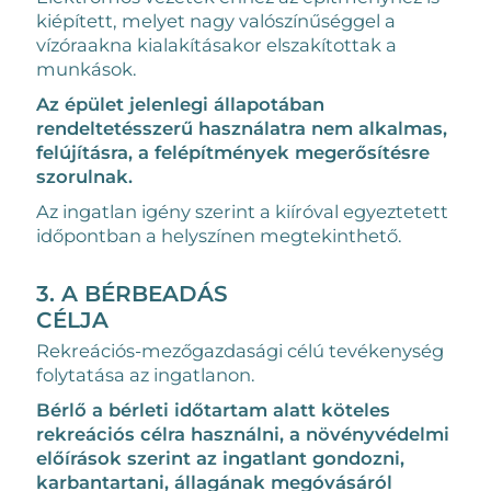
kiépített, melyet nagy valószínűséggel a
vízóraakna kialakításakor elszakítottak a
munkások.
Az épület jelenlegi állapotában
rendeltetésszerű használatra nem alkalmas,
felújításra, a felépítmények megerősítésre
szorulnak.
Az ingatlan igény szerint a kiíróval egyeztetett
időpontban a helyszínen megtekinthető.
3. A BÉRBEADÁS
CÉLJA
Rekreációs-mezőgazdasági célú tevékenység
folytatása az ingatlanon.
Bérlő a bérleti időtartam alatt köteles
rekreációs célra használni, a növényvédelmi
előírások szerint az ingatlant gondozni,
karbantartani, állagának megóvásáról