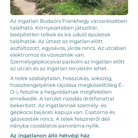
Az ingatlan Budaörs Frankhegy városrészében
található. Környezetében játszótér,
beépítetlen telkek és kis üdülő épületek
találhatók. Az úttest az ingatlan előtt
aszfaltozott, egysávos, járda nincs. Az utcában
elektromos és vízvezeték van.
Személygépkocsival parkolni az ingatlan előtt
az utcán és az ingatlan területén lehet.
A telek szabálytalan, hosszúkás, sokszög,
hossztengelyének tájolása megközelítőleg É-
D-i, felszíne a hegyoldalnak megfelelően
emelkedik. A terület rozsdás drótfonattal
bekerített. Az ingatlannak személy- és
gépkocsi bejárati kapuja van. Csatorna és
gázvezeték nincs. A telek felszínéről déli
irányba csodálatos panoráma nyílik.
Az ingatlanon álló hétvégi ház