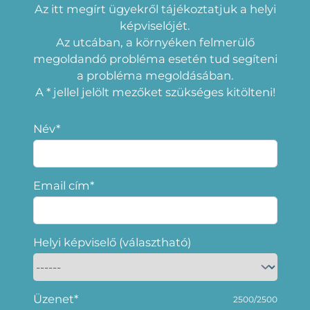
Az itt megírt ügyekről tájékoztatjuk a helyi
képviselójét.
Az utcában, a környéken felmerülő
megoldandó probléma esetén tud segíteni
a probléma megoldásában.
A * jellel jelölt mezőket szükséges kitölteni!
Név*
Email cím*
Helyi képviselő (választható)
Üzenet*
2500/2500