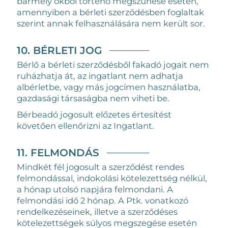
bármely okból történő megszűnése esetén,
amennyiben a bérleti szerződésben foglaltak
szerint annak felhasználására nem került sor.
10. BÉRLETI JOG
Bérlő a bérleti szerződésből fakadó jogait nem
ruházhatja át, az ingatlant nem adhatja
albérletbe, vagy más jogcímen használatba,
gazdasági társaságba nem viheti be.
Bérbeadó jogosult előzetes értesítést
követően ellenőrizni az Ingatlant.
11. FELMONDÁS
Mindkét fél jogosult a szerződést rendes
felmondással, indokolási kötelezettség nélkül,
a hónap utolsó napjára felmondani. A
felmondási idő 2 hónap. A Ptk. vonatkozó
rendelkezéseinek, illetve a szerződéses
kötelezettségek súlyos megszegése esetén