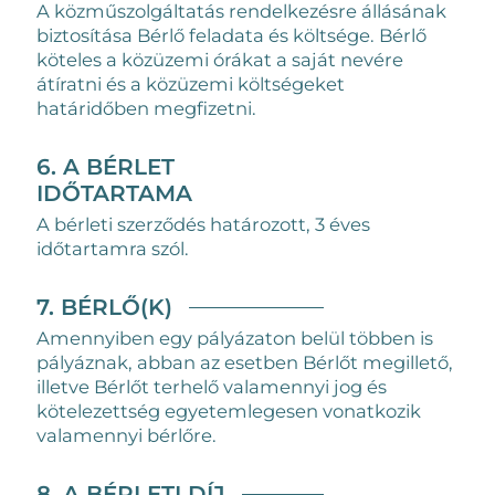
A közműszolgáltatás rendelkezésre állásának
biztosítása Bérlő feladata és költsége. Bérlő
köteles a közüzemi órákat a saját nevére
átíratni és a közüzemi költségeket
határidőben megfizetni.
6. A BÉRLET
IDŐTARTAMA
A bérleti szerződés határozott, 3 éves
időtartamra szól.
7. BÉRLŐ(K)
Amennyiben egy pályázaton belül többen is
pályáznak, abban az esetben Bérlőt megillető,
illetve Bérlőt terhelő valamennyi jog és
kötelezettség egyetemlegesen vonatkozik
valamennyi bérlőre.
8. A BÉRLETI DÍJ