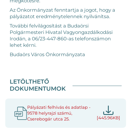
megkötésre.
Az Önkormányzat fenntartja a jogot, hogy a
pályázatot eredménytelennek nyilvánítsa.
További felvilágosítást a Budaörsi
Polgármesteri Hivatal Vagyongazdálkodási
Irodán, a 06/23-447-860-as telefonszámon
lehet kérni.
Budaörs Város Önkormányzata
LETÖLTHETŐ
DOKUMENTUMOK
Pályázati felhívás és adatlap -
9578 helyrajzi számú,
[445.96KB]
Cserebogár utca 25.