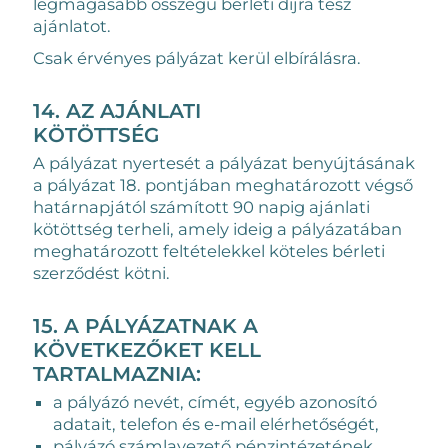
legmagasabb összegű bérleti díjra tesz
ajánlatot.
Csak érvényes pályázat kerül elbírálásra.
14. AZ AJÁNLATI
KÖTÖTTSÉG
A pályázat nyertesét a pályázat benyújtásának
a pályázat 18. pontjában meghatározott végső
határnapjától számított 90 napig ajánlati
kötöttség terheli, amely ideig a pályázatában
meghatározott feltételekkel köteles bérleti
szerződést kötni.
15. A PÁLYÁZATNAK A
KÖVETKEZŐKET KELL
TARTALMAZNIA:
a pályázó nevét, címét, egyéb azonosító
adatait, telefon és e-mail elérhetőségét,
pályázó számlavezető pénzintézetének