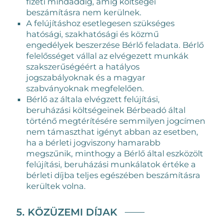
fizeti mindaddig, amíg költségei
beszámításra nem kerülnek.
A felújításhoz esetlegesen szükséges
hatósági, szakhatósági és közmű
engedélyek beszerzése Bérlő feladata. Bérlő
felelősséget vállal az elvégezett munkák
szakszerűségéért a hatályos
jogszabályoknak és a magyar
szabványoknak megfelelően.
Bérlő az általa elvégzett felújítási,
beruházási költségeinek Bérbeadó által
történő megtérítésére semmilyen jogcímen
nem támaszthat igényt abban az esetben,
ha a bérleti jogviszony hamarabb
megszűnik, minthogy a Bérlő által eszközölt
felújítási, beruházási munkálatok értéke a
bérleti díjba teljes egészében beszámításra
kerültek volna.
5. KÖZÜZEMI DÍJAK