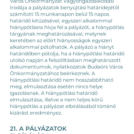
Város Önkormányzat Vagyongazdálkodási
Irodája a pályázatok benyújtási határidejétől
számított 15 munkanapon belül 15 napos
határidő kitűzésével, egyszeri alkalommal
hiánypótlásra hívja fel a pályázót, a hiánypótlás
tárgyának meghatározásával, melynek
keretében az előírt hiányosságok egyszeri
alkalommal pótolhatók. A pályázó a hiányt
határidőben pótolja, ha a hiánypótlási határidő
utolsó napján a felszólításban meghatározott
dokumentumok, nyilatkozatok Budaörs Város
Önkormányzatához beérkeznek. A
hiánypótlási határidő nem hosszabbítható
meg, elmulasztása esetén nincs helye
igazolásnak. A hiánypótlási határidő
elmulasztása, illetve a nem teljes körű
hiánypótlás a pályázat elbírálásából történő
kizárást eredményez.
21. A PÁLYÁZATOK