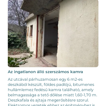
Az ingatlanon álló szerszámos kamra
Az utcával párhuzamosan egy 6 m2-es
deszkából készült, földes padlójú, bitumenes
hullámlemez fedésű kamra található, amely
belmagassága a tető dőlése miatt 1,60-1,70 m.
Deszkafala és ajtaja megerősítésre szorul.
Elektromos vezeték ehhez az építményhez is