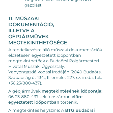
igazolást.
11. MŰSZAKI
DOKUMENTÁCIÓ,
ILLETVE A
GÉPJÁRMŰVEK
MEGTEKINTHETŐSÉGE
A rendelkezésre álló műszaki dokumentációk
előzetesen egyeztetett időpontban
megtekinthetőek a Budaörsi Polgármesteri
Hivatal Műszaki Ügyosztály,
Vagyongazdálkodási Irodáján (2040 Budaörs,
Szabadság út 134., II. emelet 227. sz. iroda, tel.:
+36 23/880-437).
A gépjárművek
megtekintésének időpontja:
06-23-880-437 telefonszámon
előre
egyeztetett időpontban
történik.
A megtekintés helyszíne: A
BTG Budaörsi