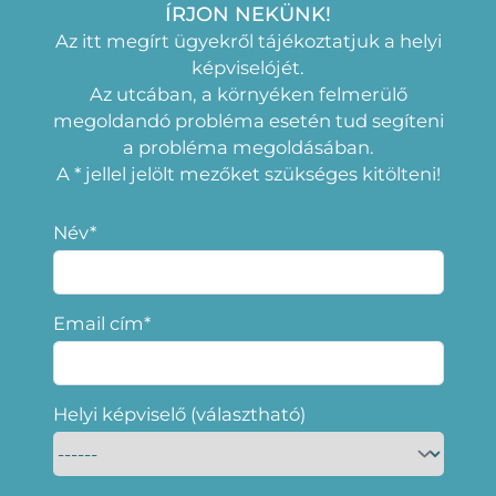
ÍRJON NEKÜNK!
Az itt megírt ügyekről tájékoztatjuk a helyi
képviselójét.
Az utcában, a környéken felmerülő
megoldandó probléma esetén tud segíteni
a probléma megoldásában.
A * jellel jelölt mezőket szükséges kitölteni!
Név*
Email cím*
Helyi képviselő (választható)