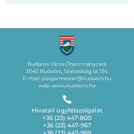
Budaörs Város Önkormányzata
2040 Budaörs, Szabadság út 134.
E-mail: polgarmester@budaors.hu
web: www.budaors.hu
Hivatali ügyfélszolgálat
+36 (23) 447-800
+36 (23) 447-967
+36 (23) 447-969