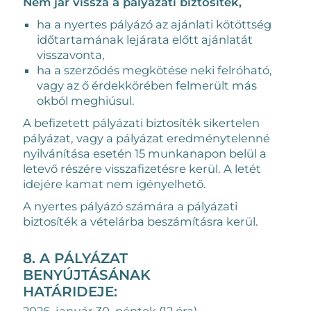
Nem jár vissza a pályázati biztosíték,
ha a nyertes pályázó az ajánlati kötöttség
időtartamának lejárata előtt ajánlatát
visszavonta,
ha a szerződés megkötése neki felróható,
vagy az ő érdekkörében felmerült más
okból meghiúsul.
A befizetett pályázati biztosíték sikertelen
pályázat, vagy a pályázat eredménytelenné
nyilvánítása esetén 15 munkanapon belül a
letevő részére visszafizetésre kerül. A letét
idejére kamat nem igényelhető.
A nyertes pályázó számára a pályázati
biztosíték a vételárba beszámításra kerül.
8. A PÁLYÁZAT
BENYÚJTÁSÁNAK
HATÁRIDEJE:
2026. január 30. péntek (12 óra)