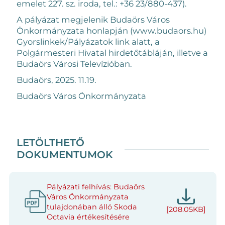
emelet 227. sz. iroda, tel.: +36 23/880-437).
A pályázat megjelenik Budaörs Város
Önkormányzata honlapján (www.budaors.hu)
Gyorslinkek/Pályázatok link alatt, a
Polgármesteri Hivatal hirdetőtábláján, illetve a
Budaörs Városi Televízióban.
Budaörs, 2025. 11.19.
Budaörs Város Önkormányzata
LETÖLTHETŐ
DOKUMENTUMOK
Pályázati felhívás: Budaörs
Város Önkormányzata
tulajdonában álló Skoda
[208.05KB]
Octavia értékesítésére