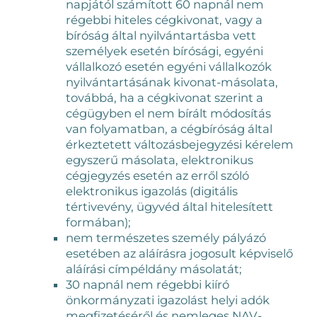
napjától számított 60 napnál nem
régebbi hiteles cégkivonat, vagy a
bíróság által nyilvántartásba vett
személyek esetén bírósági, egyéni
vállalkozó esetén egyéni vállalkozók
nyilvántartásának kivonat-másolata,
továbbá, ha a cégkivonat szerint a
cégügyben el nem bírált módosítás
van folyamatban, a cégbíróság által
érkeztetett változásbejegyzési kérelem
egyszerű másolata, elektronikus
cégjegyzés esetén az erről szóló
elektronikus igazolás (digitális
tértivevény, ügyvéd által hitelesített
formában);
nem természetes személy pályázó
esetében az aláírásra jogosult képviselő
aláírási címpéldány másolatát;
30 napnál nem régebbi kiíró
önkormányzati igazolást helyi adók
megfizetéséről és nemleges NAV-