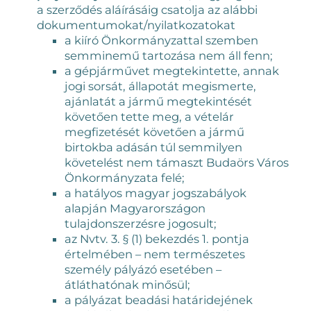
a szerződés aláírásáig csatolja az alábbi
dokumentumokat/nyilatkozatokat
a kiíró Önkormányzattal szemben
semminemű tartozása nem áll fenn;
a gépjárművet megtekintette, annak
jogi sorsát, állapotát megismerte,
ajánlatát a jármű megtekintését
követően tette meg, a vételár
megfizetését követően a jármű
birtokba adásán túl semmilyen
követelést nem támaszt Budaörs Város
Önkormányzata felé;
a hatályos magyar jogszabályok
alapján Magyarországon
tulajdonszerzésre jogosult;
az Nvtv. 3. § (1) bekezdés 1. pontja
értelmében – nem természetes
személy pályázó esetében –
átláthatónak minősül;
a pályázat beadási határidejének