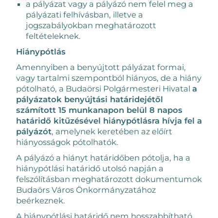
a pályázat vagy a pályázó nem felel meg a
pályázati felhívásban, illetve a
jogszabályokban meghatározott
feltételeknek.
Hiánypótlás
Amennyiben a benyújtott pályázat formai,
vagy tartalmi szempontból hiányos, de a hiány
pótolható, a Budaörsi Polgármesteri Hivatal
a
pályázatok benyújtási határidejétől
számított 15 munkanapon belül 8 napos
határidő kitűzésével hiánypótlásra hívja fel a
pályázót
, amelynek keretében az előírt
hiányosságok pótolhatók.
A pályázó a hiányt határidőben pótolja, ha a
hiánypótlási határidő utolsó napján a
felszólításban meghatározott dokumentumok
Budaörs Város Önkormányzatához
beérkeznek.
A hiánypótlási határidő nem hosszabbítható