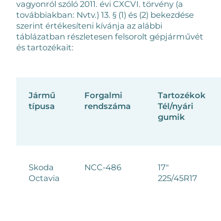
vagyonról szóló 2011. évi CXCVI. törvény (a
továbbiakban: Nvtv.) 13. § (1) és (2) bekezdése
szerint értékesíteni kívánja az alábbi
táblázatban részletesen felsorolt gépjárművét
és tartozékait:
Jármű
Forgalmi
Tartozékok
típusa
rendszáma
Tél/nyári
gumik
Skoda
NCC-486
17"
Octavia
225/45R17