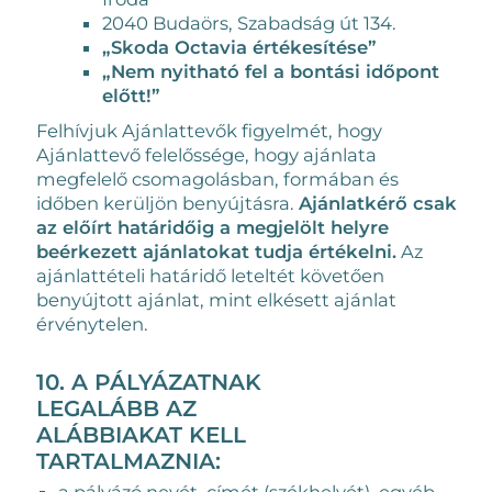
2040 Budaörs, Szabadság út 134.
„Skoda Octavia értékesítése”
„Nem nyitható fel a bontási időpont
előtt!”
Felhívjuk Ajánlattevők figyelmét, hogy
Ajánlattevő felelőssége, hogy ajánlata
megfelelő csomagolásban, formában és
időben kerüljön benyújtásra.
Ajánlatkérő csak
az előírt határidőig a megjelölt helyre
beérkezett ajánlatokat tudja értékelni.
Az
ajánlattételi határidő leteltét követően
benyújtott ajánlat, mint elkésett ajánlat
érvénytelen.
10. A PÁLYÁZATNAK
LEGALÁBB AZ
ALÁBBIAKAT KELL
TARTALMAZNIA:
a pályázó nevét, címét (székhelyét), egyéb