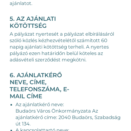
ajánlatot.
5. AZ AJÁNLATI
KÖTÖTTSÉG
A pályázat nyertesét a pályázat elbírálásáról
szóló közlés kézhezvételétől számított 60
napig ajánlati kötöttség terheli. A nyertes
pályázó ezen határidőn belül köteles az
adásvételi szerződést megkötni.
6. AJÁNLATKÉRŐ
NEVE, CÍME,
TELEFONSZÁMA, E-
MAIL CÍME
Az ajánlatkérő neve:
Budaörs Város Önkormányzata Az
ajánlatkérő címe: 2040 Budaörs, Szabadság
út 134.
A kapcsolattartó neve: