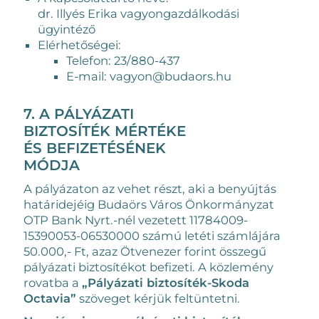
dr. Illyés Erika vagyongazdálkodási
ügyintéző
Elérhetőségei:
Telefon: 23/880-437
E-mail: vagyon@budaors.hu
7. A PÁLYÁZATI
BIZTOSÍTÉK MÉRTÉKE
ÉS BEFIZETÉSÉNEK
MÓDJA
A pályázaton az vehet részt, aki a benyújtás
határidejéig Budaörs Város Önkormányzat
OTP Bank Nyrt.-nél vezetett 11784009-
15390053-06530000 számú letéti számlájára
50.000,- Ft, azaz Ötvenezer forint összegű
pályázati biztosítékot befizeti. A közlemény
rovatba a
„Pályázati biztosíték-Skoda
Octavia”
szöveget kérjük feltüntetni.