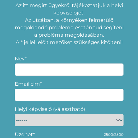
Az itt megírt ügyekről tájékoztatjuk a helyi
képviselójét.
Az utcában, a környéken felmerülő
megoldandó probléma esetén tud segíteni
a probléma megoldásában.
A * jellel jelölt mezőket szükséges kitölteni!
Név*
Email cím*
Helyi képviselő (választható)
Üzenet*
2500/2500