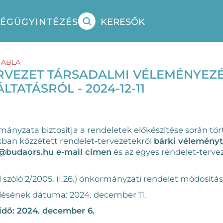
SÉG
ÜGYINTÉZÉS
KERESŐK
TABLA
RVEZET TÁRSADALMI VÉLEMÉNYEZÉ
TATÁSRÓL - 2024-12-11
nyzata biztosítja a rendeletek előkészítése során tö
akban közzétett rendelet-tervezetekről
bárki véleményt
@budaors.hu e-mail címen
és az egyes rendelet-tervez
 szóló 2/2005. (I.26.) önkormányzati rendelet módosítás
ülésének dátuma: 2024. december 11.
idő: 2024. december 6.