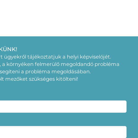
KÜNK!
rt ügyekről tájékoztatjuk a helyi képviselójét.
, a környéken felmerülő megoldandó probléma
 segíteni a probléma megoldásában.
elölt mezőket szükséges kitölteni!