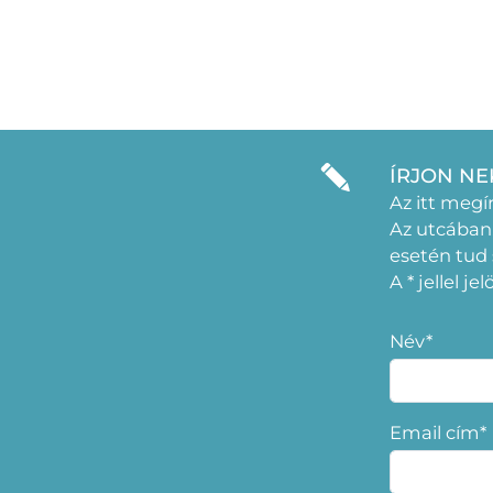
ÍRJON NE
Az itt megí
Az utcában
esetén tud
A * jellel j
Név*
Email cím*