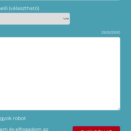
selő (választható)
2500/2500
gyok robot
tam és elfogadom az