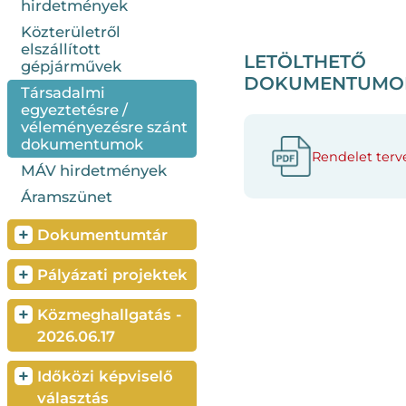
hirdetmények
Közterületről
elszállított
LETÖLTHETŐ
gépjárművek
DOKUMENTUMO
Társadalmi
egyeztetésre /
véleményezésre szánt
dokumentumok
Rendelet terve
MÁV hirdetmények
Áramszünet
+
Dokumentumtár
+
Pályázati projektek
+
Közmeghallgatás -
2026.06.17
+
Időközi képviselő
választás