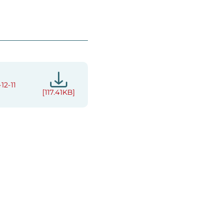
12-11
[117.41KB]