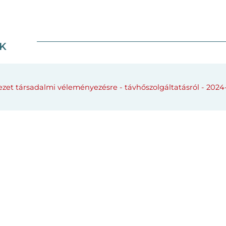
K
zet társadalmi véleményezésre - távhőszolgáltatásról - 2024-