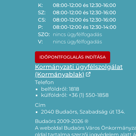
K:
08:00-12:00 és 12:30-16:00
SZ:
08:00-12:00 és 12:30-16:00
CS:
08:00-12:00 és 12:30-16:00
P:
08:00-12:00 és 12:30-14:00
SZO:
nincs ügyfélfogadás
V:
nincs ügyfélfogadás
IDŐPONTFOGLALÁS INDÍTÁSA
Kormányzati ügyfélszolgálat
(Kormányablak)
Telefon
belföldről: 1818
külföldről: +36 (1) 550-1858
Cím
2040 Budaörs, Szabadság út 134.
Budaörs 2009-2026 ®
A weboldal Budaörs Város Önkormányzat
oldal tartalma szerzői jogvédelem alatt ál