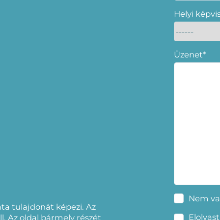
Helyi képvi
Üzenet*
Nem va
a tulajdonát képezi. Az
Elolvas
l. Az oldal bármely részét