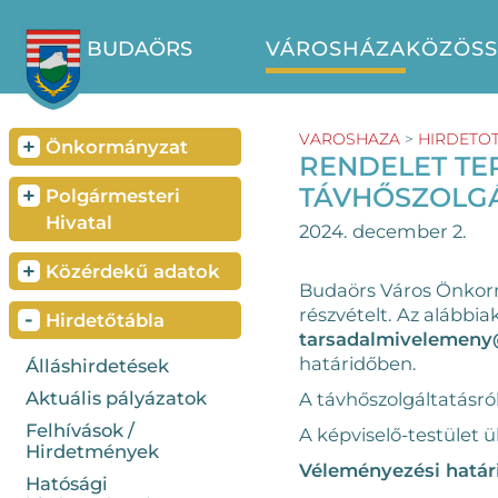
BUDAÖRS
VÁROSHÁZA
KÖZÖS
VAROSHAZA
>
HIRDETO
+
Önkormányzat
RENDELET TE
TÁVHŐSZOLGÁL
+
Polgármesteri
Hivatal
2024. december 2.
+
Közérdekű adatok
Budaörs Város Önkormá
részvételt. Az alábbi
-
Hirdetőtábla
tarsadalmivelemeny
határidőben.
Álláshirdetések
Aktuális pályázatok
A távhőszolgáltatásról
Felhívások /
A képviselő-testület 
Hirdetmények
Véleményezési határ
Hatósági