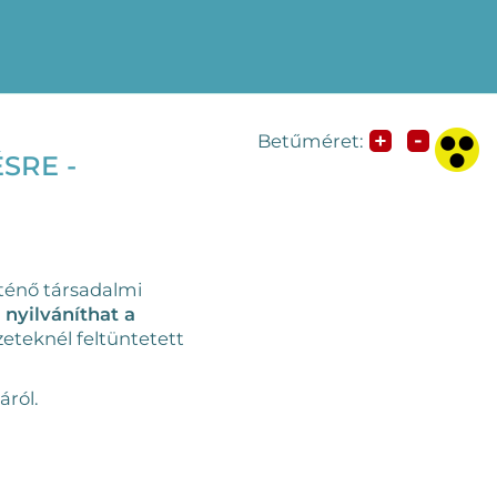
-
+
Betűméret:
SRE -
rténő társadalmi
 nyilváníthat a
eteknél feltüntetett
áról.