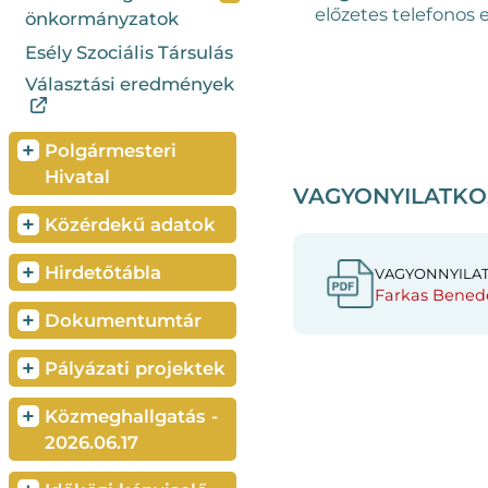
előzetes telefonos 
önkormányzatok
Esély Szociális Társulás
Választási eredmények
+
Polgármesteri
Hivatal
VAGYONYILATKO
+
Közérdekű adatok
+
Hirdetőtábla
VAGYONNYILA
Farkas Bened
+
Dokumentumtár
+
Pályázati projektek
+
Közmeghallgatás -
2026.06.17