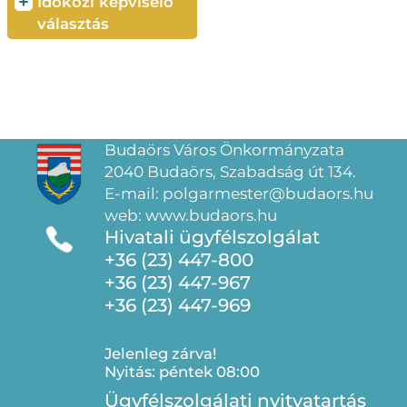
+
Időközi képviselő
választás
Budaörs Város Önkormányzata
2040 Budaörs, Szabadság út 134.
E-mail: polgarmester@budaors.hu
web: www.budaors.hu
Hivatali ügyfélszolgálat
+36 (23) 447-800
+36 (23) 447-967
+36 (23) 447-969
Jelenleg zárva!
Nyitás: péntek 08:00
Ügyfélszolgálati nyitvatartás