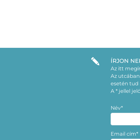
ÍRJON NE
Az itt megí
Az utcában
esetén tud
A * jellel j
Név*
Email cím*