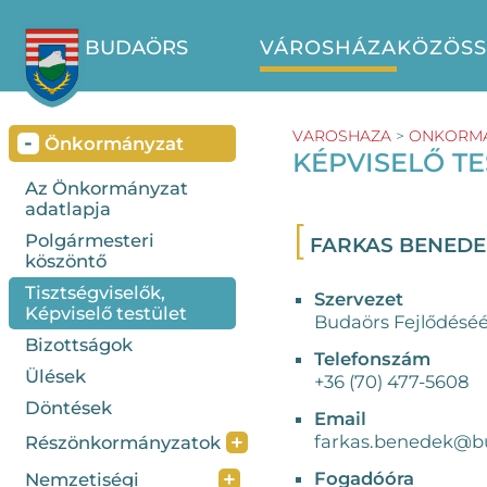
BUDAÖRS
VÁROSHÁZA
KÖZÖS
VAROSHAZA
>
ONKORM
-
Önkormányzat
KÉPVISELŐ T
Az Önkormányzat
adatlapja
Polgármesteri
FARKAS BENED
köszöntő
Tisztségviselők,
Szervezet
Képviselő testület
Budaörs Fejlődéséé
Bizottságok
Telefonszám
Ülések
+36 (70) 477-5608
Döntések
Email
+
farkas.benedek@b
Részönkormányzatok
+
Fogadóóra
Nemzetiségi