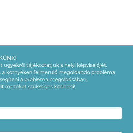
KÜNK!
rt ügyekről tájékoztatjuk a helyi képviselójét.
, a környéken felmerülő megoldandó probléma
 segíteni a probléma megoldásában.
elölt mezőket szükséges kitölteni!