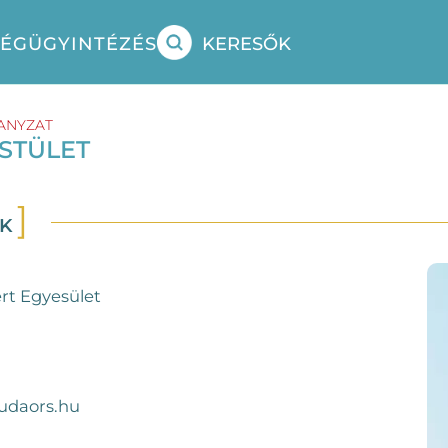
SÉG
ÜGYINTÉZÉS
KERESŐK
ANYZAT
ESTÜLET
EK
rt Egyesület
udaors.hu