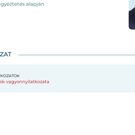
egyeztetés alapján
ZAT
TKOZATOK
ek vagyonnyilatkozata