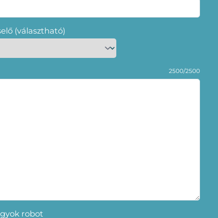
selő (választható)
2500/2500
gyok robot