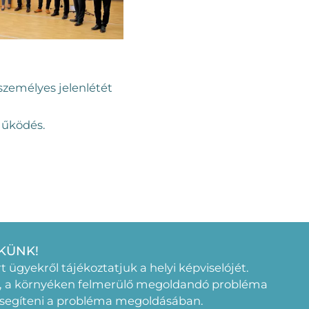
személyes jelenlétét
működés.
KÜNK!
rt ügyekről tájékoztatjuk a helyi képviselójét.
, a környéken felmerülő megoldandó probléma
 segíteni a probléma megoldásában.