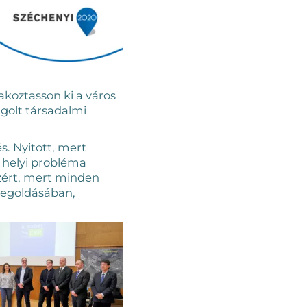
akoztasson ki a város
angolt társadalmi
. Nyitott, mert
 helyi probléma
zért, mert minden
megoldásában,