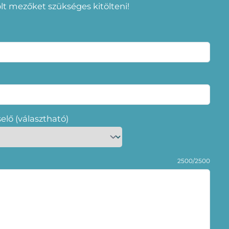
elölt mezőket szükséges kitölteni!
selő (választható)
2500/2500