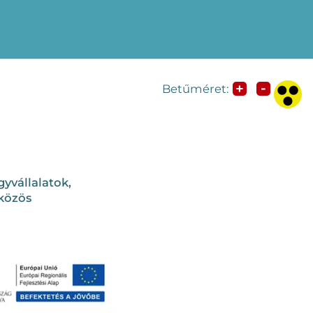
-
+
Betűméret:
yvállalatok,
 közös