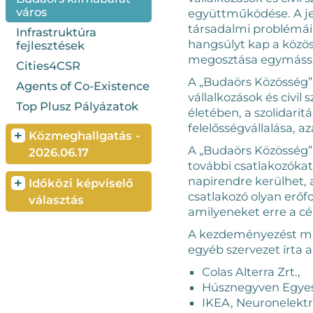
város
együttműködése. A jel
társadalmi problémáink
Infrastruktúra
hangsúlyt kap a közös
fejlesztések
megosztása egymássa
Cities4CSR
A „Budaörs Közösség” 
Agents of Co-Existence
vállalkozások és civi
Top Plusz Pályázatok
életében, a szolidaritá
felelősségvállalása, 
+
Közmeghallgatás -
A „Budaörs Közösség”
2026.06.17
további csatlakozókat
napirendre kerülhet,
+
Időközi képviselő
csatlakozó olyan erő
választás
amilyeneket erre a cé
A kezdeményezést most
egyéb szervezet írta 
Colas Alterra Zrt.,
Húsznegyven Egyes
IKEA, Neuronelektró