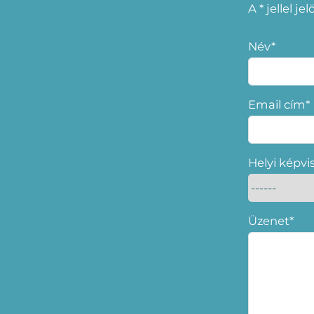
A * jellel j
Név*
Email cím*
Helyi képvi
Üzenet*