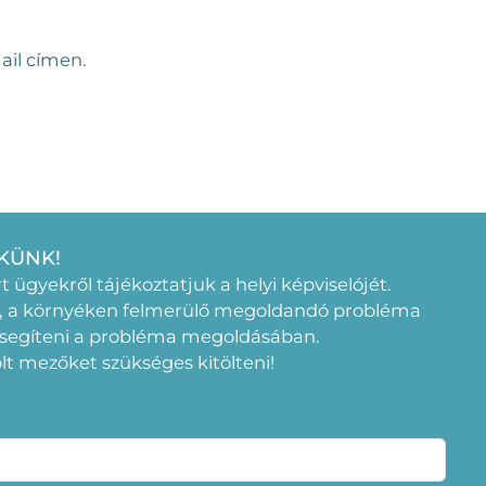
ail címen.
KÜNK!
rt ügyekről tájékoztatjuk a helyi képviselójét.
, a környéken felmerülő megoldandó probléma
 segíteni a probléma megoldásában.
elölt mezőket szükséges kitölteni!