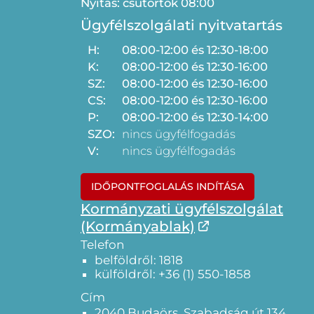
Nyitás: csütörtök 08:00
Ügyfélszolgálati nyitvatartás
H:
08:00-12:00 és 12:30-18:00
K:
08:00-12:00 és 12:30-16:00
SZ:
08:00-12:00 és 12:30-16:00
CS:
08:00-12:00 és 12:30-16:00
P:
08:00-12:00 és 12:30-14:00
SZO:
nincs ügyfélfogadás
V:
nincs ügyfélfogadás
IDŐPONTFOGLALÁS INDÍTÁSA
Kormányzati ügyfélszolgálat
(Kormányablak)
Telefon
belföldről: 1818
külföldről: +36 (1) 550-1858
Cím
2040 Budaörs, Szabadság út 134.