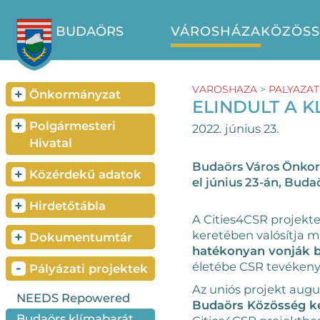
BUDAÖRS
VÁROSHÁZA
KÖZÖS
VAROSHAZA
>
PALYAZAT
+
Önkormányzat
ELINDULT A 
+
Polgármesteri
2022. június 23.
Hivatal
Budaörs Város Önkorm
+
Közérdekű adatok
el június 23-án, Buda
+
Hirdetőtábla
A Cities4CSR projekte
keretében valósítja m
+
Dokumentumtár
hatékonyan vonják be
-
életébe CSR tevéken
Pályázati projektek
Az uniós projekt augu
NEEDS Repowered
Budaörs Közösség k
Budaörs klímabarát