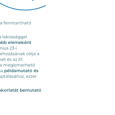
a fenntartható
a lakossággal
jabb elemeként
nius 23-i
rehozásának célja a
et és az itt
ára megismerhető
sa
példamutató és
ptálásához, ezzel
akorlatát bemutató