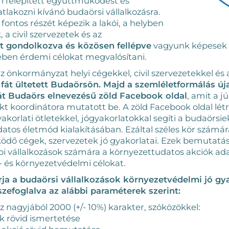
n felépített együttműködést és
atlakozni kívánó budaörsi vállalkozásra.
ontos részét képezik a lakói, a helyben
a civil szervezetek és az
t gondolkozva és közösen fellépve
vagyunk képesek 
ében érdemi célokat megvalósítani.
z önkormányzat helyi cégekkel, civil szervezetekkel és 
 fát ültetett Budaörsön. Majd a szemléletformálás ú
át Budaörs elnevezésű zöld Facebook oldal
, amit a jú
t koordinátora mutatott be. A zöld Facebook oldal lét
korlati ötletekkel, jógyakorlatokkal segíti a budaörsiek
datos életmód kialakításában. Ezáltal széles kör szám
ödő cégek, szervezetek jó gyakorlatai. Ezek bemutatá
i vállalkozások számára a környezettudatos akciók ada
a- és környezetvédelmi célokat.
ja a budaörsi vállalkozások környezetvédelmi jó gy
szefoglalva az alábbi paraméterek szerint:
az nagyjából 2000 (+/- 10%) karakter, szóközökkel:
ak rövid ismertetése