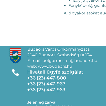
Egy jó gyakorlat
Fénykép(ek), grafi
A jó gyakorlatokat au
Budaörs Város Önkormányzata
2040 Budaörs, Szabadság út 134.
E-mail: polgarmester@budaors.hu
web: www.budaors.hu
Hivatali ügyfélszolgálat
+36 (23) 447-800
+36 (23) 447-967
+36 (23) 447-969
Jelenleg zárva!