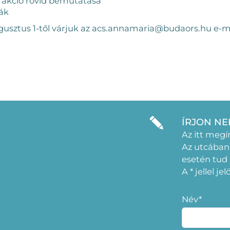
/ akció rövid bemutatása
kák
gusztus 1-től várjuk az acs.annamaria@budaors.hu e-m
ÍRJON NE
Az itt megí
Az utcában
esetén tud
A * jellel j
Név*