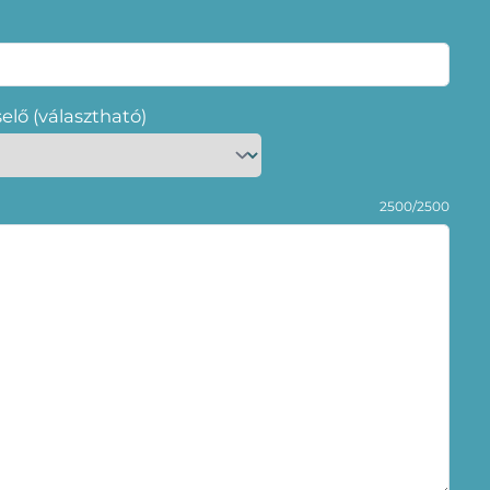
selő (választható)
2500/2500