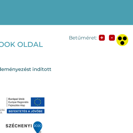
-
+
Betűméret:
BOOK OLDAL
deményezést indított