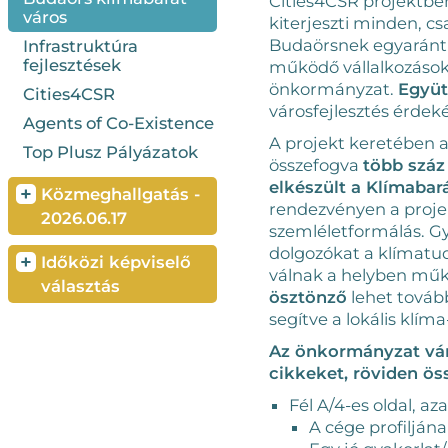
Cities4CSR projektbe
város
kiterjeszti minden, cs
Budaörsnek egyaránt f
Infrastruktúra
fejlesztések
működő vállalkozások, 
önkormányzat.
Együt
Cities4CSR
városfejlesztés érdek
Agents of Co-Existence
A projekt keretében a
Top Plusz Pályázatok
összefogva
több száz
elkészült a Klímabar
+
Közmeghallgatás -
rendezvényen a projek
2026.06.17
szemléletformálás. Gya
dolgozókat a klímatu
+
Időközi képviselő
válnak a helyben műk
választás
ösztönző
lehet tovább
segítve a lokális klím
Az önkormányzat vár
cikkeket, röviden ös
Fél A/4-es oldal, az
A cége profilján