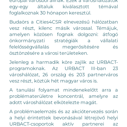
európai városból állnak. Ezek a városhálózatok
egy-egy általuk kiválasztott témával
foglalkoznak 30 hónapon keresztül.
Budaörs a Cities4CSR elnevezésű hálózatban
vesz részt, kilenc másik várossal. Témájuk,
amelyen közösen fognak dolgozni: átfogó
önkormányzati stratégiák a vállalati
felelősségvállalás megerősítésére és
ösztönzésére a városi területeken.
Jelenleg a harmadik köre zajlik az URBACT-
programoknak. Az URBACT III-ban 23
városhálózat, 26 ország és 203 partnerváros
vesz részt, köztük hét magyar város is.
A tanulási folyamat mindenekelőtt arra a
problématerületre koncentrál, amelyre az
adott városhálózat elkötelezte magát.
A problémaelemzés és az akciótervezés során
a helyi érintettek bevonásával létrejövő helyi
URBACT-csoportok aktív partnerei az