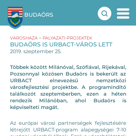
BUDAÖRS
VAROSHAZA
>
PALYAZATI-PROJEKTEK
BUDAÖRS IS URBACT-VÁROS LETT
2019. szeptember 25.
Többek között Milánóval, Szófiával, Rijekával,
Pozsonnyal közösen Budaörs is bekerült az
URBACT elnevezésű nemzetközi
városfejlesztési projektbe. A programindító
találkozót szeptemberben, ezen a héten
rendezik Milánóban, ahol Budaörs is
képviselteti magát.
Az európai városi partnerségek fejlesztésére
létrejött URBACT-program alapegységei 7-10