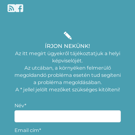
ÍRJON NEKÜNK!
Az itt megírt ügyekről tájékoztatjuk a helyi
képviselójét.
Az utcában, a környéken felmerülő
megoldandó probléma esetén tud segíteni
a probléma megoldásában.
A * jellel jelölt mezőket szükséges kitölteni!
Név*
Email cím*