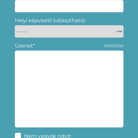
Helyi képviselő (választható)
Üzenet*
2500/2500
Nem vagyok robot