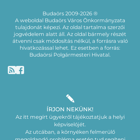
Budaörs 2009-2026 ®
A weboldal Budaörs Város Önkormányzata
tulajdonát képezi. Az oldal tartalma szerzői
jogvédelem alatt áll. Az oldal bármely részét
átvenni csak módosítás nélkül, a forrásra való
hivatkozással lehet. Ez esetben a forrás:
Budaörsi Polgármesteri Hivatal.
ÍRJON NEKÜNK!
Az itt megírt ügyekről tájékoztatjuk a helyi
képviselójét.
Az utcában, a környéken felmerülő
megoldandó probléma esetén tud segíteni