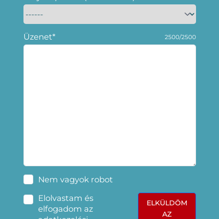
Üzenet*
2500/2500
Nem vagyok robot
Elolvastam és
ELKÜLDÖM
elfogadom az
AZ