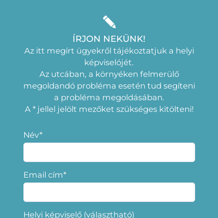
ÍRJON NEKÜNK!
Az itt megírt ügyekről tájékoztatjuk a helyi
képviselójét.
Az utcában, a környéken felmerülő
megoldandó probléma esetén tud segíteni
a probléma megoldásában.
A * jellel jelölt mezőket szükséges kitölteni!
Név*
Email cím*
Helyi képviselő (választható)