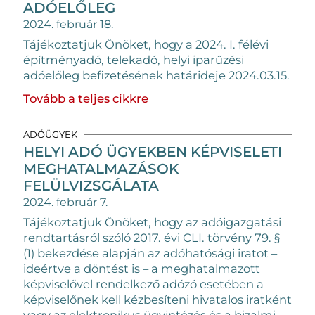
ADÓELŐLEG
2024. február 18.
Tájékoztatjuk Önöket, hogy a 2024. I. félévi
építményadó, telekadó, helyi iparűzési
adóelőleg befizetésének határideje 2024.03.15.
Tovább a teljes cikkre
ADÓÜGYEK
HELYI ADÓ ÜGYEKBEN KÉPVISELETI
MEGHATALMAZÁSOK
FELÜLVIZSGÁLATA
2024. február 7.
Tájékoztatjuk Önöket, hogy az adóigazgatási
rendtartásról szóló 2017. évi CLI. törvény 79. §
(1) bekezdése alapján az adóhatósági iratot –
ideértve a döntést is – a meghatalmazott
képviselővel rendelkező adózó esetében a
képviselőnek kell kézbesíteni hivatalos iratként
vagy az elektronikus ügyintézés és a bizalmi