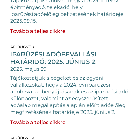
Tájékoztatjuk Önöket, hogy a 2025. II. félévi
építményadó, telekadó, helyi
iparűzési adóelőleg befizetésének határideje
2025.09.15.
Tovább a teljes cikkre
ADÓÜGYEK
IPARŰZÉSI ADÓBEVALLÁSI
HATÁRIDŐ: 2025. JÚNIUS 2.
2025. május 29.
Tájékoztatjuk a cégeket és az egyéni
vállalkozókat, hogy a 2024. évi iparűzési
adóbevallás benyújtásának és az iparűzési adó
különbözet, valamint az egyszerűsített
adóalap megállapítás alapján előírt adóelőleg
megfizetésének határideje 2025. június 2.
Tovább a teljes cikkre
ADÓÜGYEK